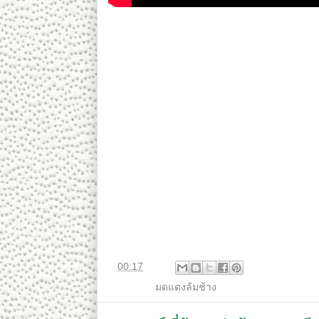
***Download ร่างจดหมาย เพื่อส่งผู้นำนานาชาติต่า
***โปรดช่วยกันกระจายและส่งให้มากที่สุดนะครั
สนับสนุนแนวทางมดแดงล้มช้าง ของ คณะราษฎรเสร
ส่งข้อมูลลับผ่านช่องทางที่ปลอดภัยทางลิ้งค์ต่อไปนี
http://tinyurl.com/o2rzao8
หรือที่นี่ http://tinyurl.com/pcqjppt
****ลิ้งค์ล่าสุด http://tinyurl.com/gssuvm2
และรายงานการปฏิบัติงานและความคืบหน้าเครือข
----------------------
สนับสนุนการเผยแพร่โดย ภาคีไทยเพื่อสิทธิมนุ
ประโยชน์ ในการสร้างจิตสำนึกทางประชาธิปไตย 
Copyright notice:
This video is protected under the “Fair Use Cop
news reporting, research, criticism and public 
ที่
00:17
ป้ายกำกับ:
มดแดงล้มช้าง