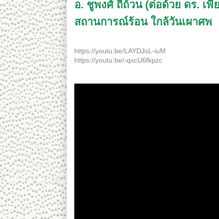
อ. ชูพงศ์ ถี่ถ้วน (ต่อด้วย ดร. 
สถานการณ์ร้อน ใกล้วันเผาศพ
อ. ชูพงศ์ ถี่ถ้วน (ต่อด้วย ดร. เพียงดิน) ๒๙ ก.ย
https://youtu.be/LAYDJsL-iuM
https://youtu.be/-qxcU6fkpzc
---------------------