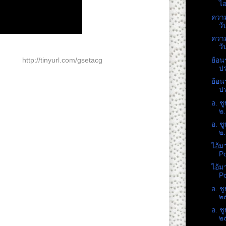
ไอ
ความ
วัน
ความ
วัน
ย้อน
ง ๆ ที่
http://tinyurl.com/gsetacg
ปร
บ ขอบคุณครับ
ีไทย กับ ดร. เพียงดิน
ย้อน
้
ปร
อ. ชู
๒.
อ. ชู
่าย ได้ที่ 4everche@gmail.com
๒.
ไอ้ม
ษยชน และมหาวิทยาลัยประชาชน เพื่อสาธารณะ
Po
สันติวิธี และการเคารพหลักสิทธิมนุษยชน
ไอ้ม
Po
yright Act of 1976” for the purposes of education,
อ. ชู
discussion.
๒
อ. ชู
๒