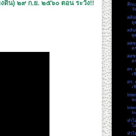
เพียงดิน) ๒๙ ก.ย. ๒๕๖๐ ตอน ระวัง!!
สึกแ
วัล
คลิป
ดู
. ๒๕๖๐ ตอน ระวัง!! สถานการณ์ร้อน ใกล้วันเผาศพ
คลิป
ดู
คสช.
ดร
คสช.
ดร
ดร. 
เช
ดร. 
เช
Inte
In
Inte
In
ทำไม
ไอ
ทำไม