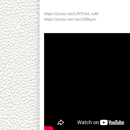
อ. ชูพงศ์ ถี่ถ้วน (ต่อด้วย ดร. เพียงดิน) ๒๙ ก.ย
https://youtu.be/LAYDJsL-iuM
https://youtu.be/-qxcU6fkpzc
---------------------