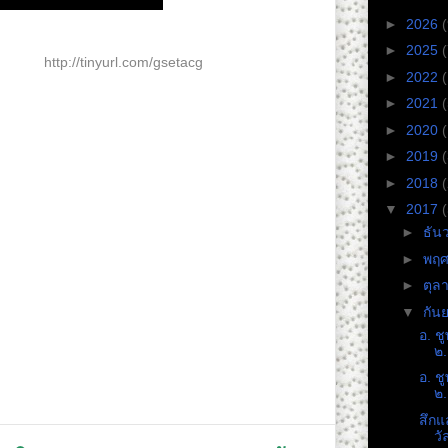
►
2026
(
►
2025
(
ง ๆ ที่
http://tinyurl.com/gsetacg
►
2022
บ ขอบคุณครับ
ีไทย กับ ดร. เพียงดิน
►
2021
้
►
2020
►
2019
►
2018
่าย ได้ที่ 4everche@gmail.com
▼
2017
►
ธัน
ษยชน และมหาวิทยาลัยประชาชน เพื่อสาธารณะ
สันติวิธี และการเคารพหลักสิทธิมนุษยชน
►
พฤศ
►
ตุล
yright Act of 1976” for the purposes of education,
▼
กัน
discussion.
อ. ชู
๒.
อ. ชู
๒.
สึกแ
วัล