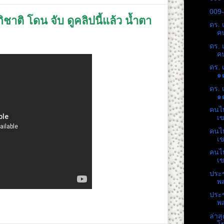
009-
ชาติ โดน จับ ดูคลิปนี้แล้ว น้ำตา
ดร. 
คน
ดร. 
คน
ดร. 
๑๑
ดร. 
๑๑
คนไท
เข
คนไท
เข
คนไท
เข
ประช
พล
ประช
พล
ล่าส
โร