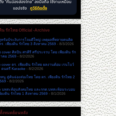
ตั้ง “คันฉ่องส่องไทย” ลงมือถือ ใช้งานเหมือน
แอปจริง
ดูวิธีติดตั้ง
ดิน รักไทย Official -Archive
ตุทรัมป์ระงับการโจมตีใหญ่ เหตุผลที่หลายคนคิด
ดร. เพียงดิน รักไทย 3 สิงหาคม 2569
- 8/3/2026
หม cover ศิลปิน ศรคีรี ศรีประจวบ โดย เพียงดิน รัก
หาคม 2569
- 8/2/2026
cover ดร. เพียงดิน รักไทย ผลงานต้อม เรนโบว์
ง ดนตรี Karaoke
- 8/2/2026
นู สู่คันฉ่องส่องไทย โดย ดร. เพียงดิน รักไทย 2
2569
- 8/2/2026
ล บทสะท้อนสังคมไทย และกกต.​บทสะท้อนระบอบ
พียงดิน รักไทย 1 สิงหาคม 2569
- 8/1/2026
ั้งหมดย้อนหลัง