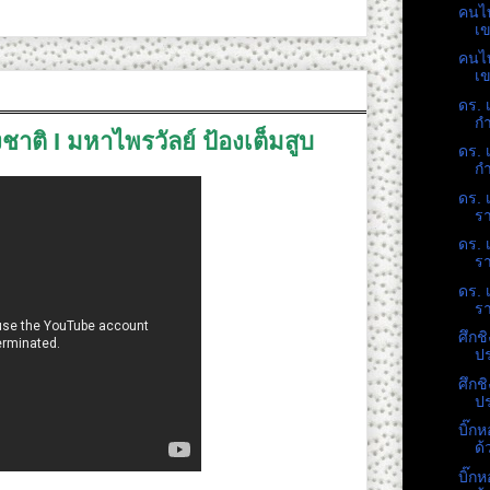
คนไท
เข
คนไท
เข
ดร. 
กำ
ชาติ I มหาไพรวัลย์ ป้องเต็มสูบ
ดร. 
กำ
ดร. 
รา
ดร. 
รา
ดร. 
รา
ศึกช
ปร
ศึกช
ปร
บิ๊ก
ด้
บิ๊ก