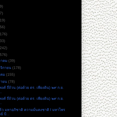
9)
7)
(19)
(56)
(176)
(33)
(242)
(576)
วาคม
(39)
จิกายน
(178)
าคม
(155)
ยายน
(78)
พงศ์ ถี่ถ้วน (ต่อด้วย ดร. เพียงดิน) ๒๙ ก.ย.
..
พงศ์ ถี่ถ้วน (ต่อด้วย ดร. เพียงดิน) ๒๙ ก.ย.
..
ล้ว มหาอภิชาติ ความมั่นคงชาติ I มหาไพร
ย์ ป้...