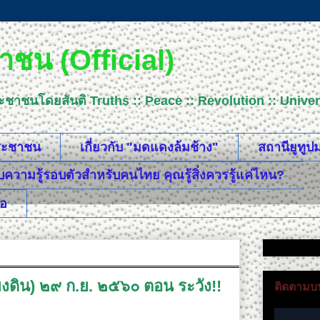
ชน (Official)
ระชาชนโดยสันติ Truths :: Peace :: Revolution :: Uni
ประชาชน
เกี่ยวกับ "มดแดงล้มช้าง"
สถานียูทู
วามรู้รอบตัวสำหรับคนไทย คุณรู้สิ่งควรรู้แค่ไหน?
ือ
เพียงดิน) ๒๙ ก.ย. ๒๕๖๐ ตอน ระวัง!!
ติดตามบน