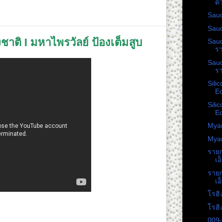
ด้
Sau
Sau
ชาติ I มหาไพรวัลย์ ป้องเต็มสูบ
Sau
รา
Sau
รา
Sili
Ec
Sili
Ec
Myan
Myan
รายก
เอ
รายก
เอ
โรฮิง
โรฮิง
009-