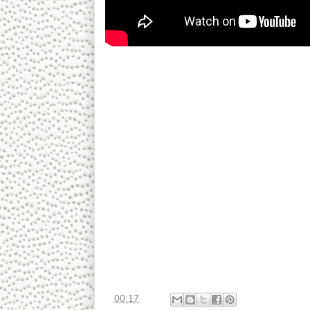
***Download ร่างจดหมาย เพื่อส่งผู้นำนานาชาติต่า
***โปรดช่วยกันกระจายและส่งให้มากที่สุดนะครั
สนับสนุนแนวทางมดแดงล้มช้าง ของ คณะราษฎรเสร
ส่งข้อมูลลับผ่านช่องทางที่ปลอดภัยทางลิ้งค์ต่อไปนี
http://tinyurl.com/o2rzao8
หรือที่นี่ http://tinyurl.com/pcqjppt
****ลิ้งค์ล่าสุด http://tinyurl.com/gssuvm2
และรายงานการปฏิบัติงานและความคืบหน้าเครือข
----------------------
สนับสนุนการเผยแพร่โดย ภาคีไทยเพื่อสิทธิมนุ
ประโยชน์ ในการสร้างจิตสำนึกทางประชาธิปไตย 
Copyright notice:
This video is protected under the “Fair Use Cop
news reporting, research, criticism and public 
ที่
00:17