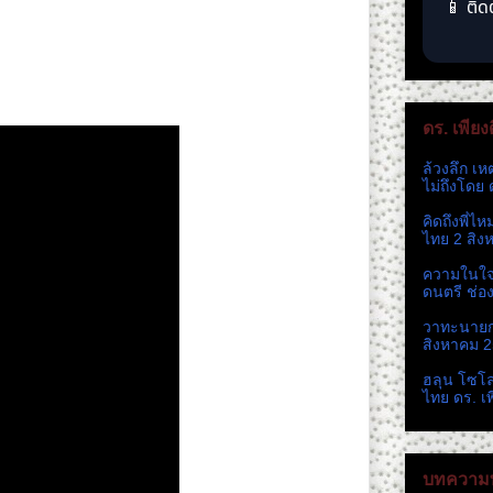
📱 ติด
. ๒๕๖๐ ตอน ระวัง!! สถานการณ์ร้อน ใกล้วันเผาศพ
ดร. เพียง
ล้วงลึก เห
ไม่ถึงโดย 
คิดถึงพี่ไ
ไทย 2 สิง
ความในใจ 
ดนตรี ช่อ
วาทะนายกห
สิงหาคม 
ฮลุน โซโ
ไทย ดร. เ
บทความท