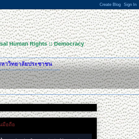
versal Human Rights :: Democracy
ปมหาวิทยาลัยประชาชน
มือถือ