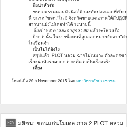
ยิ่งน่าหัวร่อ
ขนาดพรรคคอมมิวนิสต์มีกองทัพปลดแอกที่เรียกว่
นี้ ขนาด "ขจก."ใน 3 จังหวัดชายแดนภาคใต้มีปฏิบั
ยาวนานยังไม่เคยทำได้ ระนาบนี้
นี่แค่ "จ.ส.ต."และอายุกว่า 60 แล้วจะไหวหรือ
ยิ่งกว่านั้น ในรายชื่อคนที่ถูกออกหมายจับจาก"ศา
ในเรือนจำ
เป็นไปได้ยังไง
สรุปแล้ว PLOT หลวม ฉากไม่เหมาะ ตัวละครขาด
เรื่องน่าหัวร่อมากกว่าจะคิดว่าเป็นเรื่องจริง
เดี้ยง
โพสต์เมื่อ
29th November 2015
โดย
มหาวิทยาลัยประชาชน
มติชน: ขอนแก่นโมเดล ภาค 2 PLOT หลวม
NOV