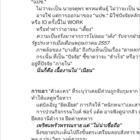
"นปช."
ไม่ว่าจะเป็น นายจตุพร พรหมพันธุ์ ไม่ว่าจะเป็น นา
อาจใช่ แต่การออกมาของ "นปช." มิใช่ปัจจัยหลักท
หรือ IO ครั้งนี้ไม่ WORK
หรือทำท่าว่าอาจจะ "เดี้ยง"
ความเป็นจริงมาจากการไม่ยอม "เด้ง" รับจากฝ่ายท
รัฐประหารเมื่อเดือนพฤษภาคม 2557
ภาพล้อของ "บางสื่อ" ถึงกับเห็นเป็นเรื่อง "ตาหลก
กระนั้น ที่เป็น "ปัจจัย" ชี้ขาดว่าจะ "สำเร็จ" หรือ
อยู่ที่ปัจจัย "ภายใน"
นั่นก็คือ เนื้องานไม่ "เนียน"
การเอา
"ตัวละคร" ที่ระบุว่าเคยมีส่วนถูกจับกุมจ
ทำให้แลดูหวือหวา
แต่บังเอิญ "ยัดเยียด" ภารกิจให้ "หนักหนา"และสา
การป่วนกิจกรรมไบค์ ฟอร์ แด้ด อาจฟังดูน่ากลัว
ยึดสถานีตำรวจ ยึดค่ายทหาร
เพริศแพร้วพรรณราย แต่ "ไม่น่าเชื่อถือ"
ยิ่งขยายประเด็นไปถึงขั้นตระเตรียมลอบสังหาร พล
พล.อ.ประวิตร วงษ์สุวรรณ