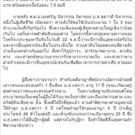
บาท พร้อมดอกเบี้ยร้อยละ 7.5 ต่อปี
ภายหลัง พ.ต.อ.เอกศรัญ นิลวรรณ บิดาของ น.ส.สุดาวดี นิลวรรณ
หนึ่งในผู้เสียชีวิต เปิดเผยว่า ศาลสั่งให้ชดใช้เงินประมาณ 1 ใน 3 ของ
จำนวนเงินที่เรียกร้องไป ซึ่งความเห็นของผู้เสียหายส่วนใหญ่เห็นว่าน้อย
เกินไป แต่ก็เคารพคำตัดสินของศาล โดยจากนี้ทางกลุ่มทนายความของ
โจทก์จะประชุมหารือกันในวันที่ 22 ธ.ค.นี้ว่าจะมีการยื่นอุทธรณ์หรือไม่
และหากยื่นอุทธรณ์จะยื่นในประเด็นใด ส่วนค่าสินไหมทดแทนที่ศาลสั่ง
จ่ายนั้นแตกต่างกันออกไป ทั้งค่าไร้อุปการะ, ค่ารักษาพยาบาล, ค่าเดิน
ทาง และค่าทุกข์ทรมานจากการรักษาอาการบาดเจ็บ และคาดว่าทาง
ฝ่ายจำเลยจะมีการยื่นอุทธรณ์เช่นกันเพื่อยืดเวลาการจ่ายค่าเสีย หายออก
ไป
ผู้สื่อข่าวรายงานว่า สำหรับคดีอาญาที่พนักงานอัยการฝ่ายคดี
เยาวชนและครอบครัว 1 ยื่นฟ้อง น.ส.แพรวา อายุ 17 ปี (ขณะเกิดเหตุ)
ต่อศาลเยาวชนและครอบครัวกลาง ในความผิดฐานขับรถยนต์โดย
ประมาทจนเป็นเหตุในผู้อื่นได้รับบาดเจ็บสาหัส และถึงแก่ความตาย และ
ทรัพย์สินเสียหาย นั้น ซึ่งคดีได้ถึงที่สุดแล้ว ตามคำพิพากษาศาลอุทธรณ์
ให้จำคุก น.ส.แพรวา 3 ปี แต่โทษจำคุกให้รอลงอาญา 4 ปี บำเพ็ญ
ประโยชน์ 48 ชั่วโมงต่อปี และห้ามขับรถจนกว่าจะมีอายุครบ 25 ปี ซึ่ง
น.ส.แพรวาได้ยื่นฎีกาสู้คดี แต่ศาลไม่รับฎีกา จึงทำให้คดีสิ้นสุดตามคำ
พิพากษาดังกล่าว