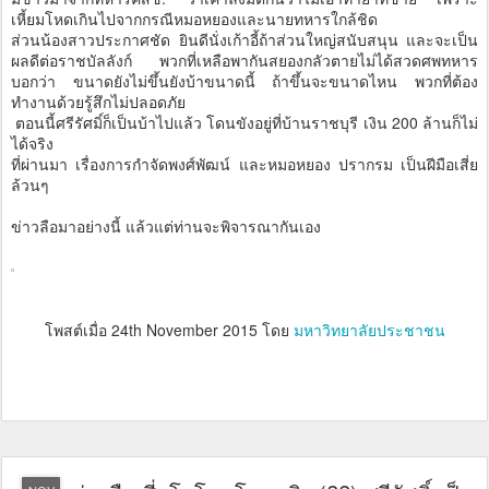
เหี้ยมโหดเกินไปจากกรณีหมอหยองและนายทหารใกล้ชิด
ส่วนน้องสาวประกาศชัด ยินดีนั่งเก้าอี้ถ้าส่วนใหญ่สนับสนุน และจะเป็น
ผลดีต่อราชบัลลังก์ พวกที่เหลือพากันสยองกลัวตายไม่ได้สวดศพทหาร
บอกว่า ขนาดยังไม่ขึ้นยังบ้าขนาดนี้ ถ้าขึ้นจะขนาดไหน พวกที่ต้อง
ทำงานด้วยรู้สึกไม่ปลอดภัย
ตอนนี้ศรีรัศมิ์ก็เป็นบ้าไปแล้ว โดนขังอยู่ที่บ้านราชบุรี เงิน 200 ล้านก็ไม่
ได้จริง
ที่ผ่านมา เรื่องการกำจัดพงศ์พัฒน์ และหมอหยอง ปรากรม เป็นฝีมือเสี่ย
ล้วนๆ
ข่าวลือมาอย่างนี้ แล้วแต่ท่านจะพิจารณากันเอง
โพสต์เมื่อ
24th November 2015
โดย
มหาวิทยาลัยประชาชน