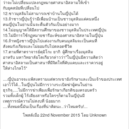
ว่าจะไม่เปลี่ยนแปลงกฎหมายศาสนาอิสลามให้เข้า
กับยุคสมัยที่เปลี่ยนไป
12.ชาวมุสลิมไม่สามารถเช่าบ้านในญี่ปุ่นได้
13.ถ้าชาวญี่ปุ่นรู้ว่ามีเพื่อนบ้านเป็นชาวมุสลิมแค่คนหนึ่ง
คนญี่ปุ่นในย่านนั้นจะตื่นตัวกันเป็นอย่างมาก
14.ไม่อนุญาตให้มีสถานศึกษาของชาวมุสลิมในประเทศญี่ปุ่น
15.ไม่มีการใช้กฏหมายชารีอะห์ของศาสนาอิสลามในญี่ปุ่น
16.ถ้าหญิงชาวญี่ปุ่นไปแต่งงานกับคนมุสลิมจะเป็นคนที่
สังคมรังเกียจและไม่ยอมรับไปตลอดชีวิต
17.ตามที่ศาตราจารย์คุมิโกะ ยากิ ผู้ศึกษาเรื่องมุสลิม
อาหรับ มหาวิทยาลัยโตเกียวกล่าวว่า"ในญี่ปุ่นมีความคิดว่า
ศาสนาอิสลามเป็นศาสนาที่มีจิตใจที่คับแคบและเราควรอยู่
ให้ห่างไกลไว้"
....ญี่ปุ่นอาจจะแพ้สงครามแต่พวกเขายังรักษาและเป็นเจ้าของประเทศ
เอาไว้ได้...ในญี่ปุนไม่มีการวางระเบิดฆ่าผู้คนในย่าน
ธุรกิจ,....ไม่มีการฆ่าเพียงเพื่อรักษาเกียรติของครอบครัว
รวมทั้งเด็กผู้ ไร้เดียงสาหรือใครๆก็ตามในญี่ปุ่นมี
เหตุการณ์ความไม่สงบที่ น้อยมาก
....ทั้งหมดนี้มันเป็นเรื่องที่น่าคิดนะ..ว่าไหมครับ!...
โพสต์เมื่อ
22nd November 2015
โดย Unknown