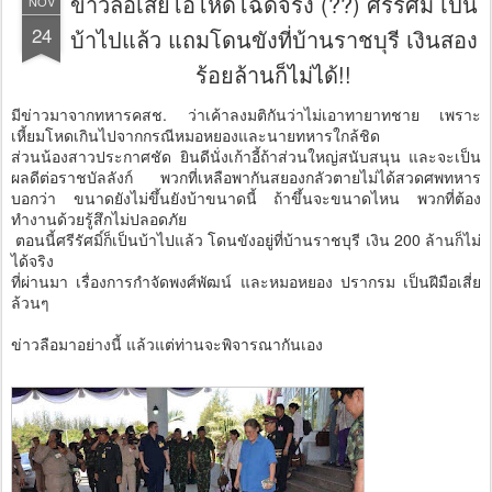
ข่าวลือเสี่ยโอโหดโฉดจริง (??) ศรีรัศมิ์ เป็น
NOV
24
บ้าไปแล้ว แถมโดนขังที่บ้านราชบุรี เงินสอง
ร้อยล้านก็ไม่ได้!!
มีข่าวมาจากทหารคสช. ว่าเค้าลงมติกันว่าไม่เอาทายาทชาย เพราะ
เหี้ยมโหดเกินไปจากกรณีหมอหยองและนายทหารใกล้ชิด
ส่วนน้องสาวประกาศชัด ยินดีนั่งเก้าอี้ถ้าส่วนใหญ่สนับสนุน และจะเป็น
ผลดีต่อราชบัลลังก์ พวกที่เหลือพากันสยองกลัวตายไม่ได้สวดศพทหาร
บอกว่า ขนาดยังไม่ขึ้นยังบ้าขนาดนี้ ถ้าขึ้นจะขนาดไหน พวกที่ต้อง
ทำงานด้วยรู้สึกไม่ปลอดภัย
ตอนนี้ศรีรัศมิ์ก็เป็นบ้าไปแล้ว โดนขังอยู่ที่บ้านราชบุรี เงิน 200 ล้านก็ไม่
ได้จริง
ที่ผ่านมา เรื่องการกำจัดพงศ์พัฒน์ และหมอหยอง ปรากรม เป็นฝีมือเสี่ย
ล้วนๆ
ข่าวลือมาอย่างนี้ แล้วแต่ท่านจะพิจารณากันเอง