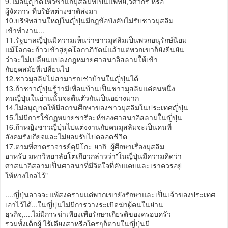
9.ไม่อนุญาตให้วีซ่าแก่มุสลิมที่เป็นแพทย์,วิศวกร หรือ
ผู้จัดการ ที่บริษัทต่างชาติส่งมา
10.บริษัทส่วนใหญ่ในญี่ปุ่นมีกฎข้อบังคับไม่รับชาวมุสลิม
เข้าทำงาน...
11.รัฐบาลญี่ปุ่นมีความเห็นว่าชาวมุสลิมเป็นพวกอนุรักษ์นิยม
แม้โลกจะก้าวเข้าสู่ยุคโลกาภิวัตน์แล้วแต่พวกเขาก็ยังยืนยัน
ว่าจะไม่เปลี่ยนแปลงกฎหมายศาสนาอิสลามให้เข้า
กับยุคสมัยที่เปลี่ยนไป
12.ชาวมุสลิมไม่สามารถเช่าบ้านในญี่ปุ่นได้
13.ถ้าชาวญี่ปุ่นรู้ว่ามีเพื่อนบ้านเป็นชาวมุสลิมแค่คนหนึ่ง
คนญี่ปุ่นในย่านนั้นจะตื่นตัวกันเป็นอย่างมาก
14.ไม่อนุญาตให้มีสถานศึกษาของชาวมุสลิมในประเทศญี่ปุ่น
15.ไม่มีการใช้กฏหมายชารีอะห์ของศาสนาอิสลามในญี่ปุ่น
16.ถ้าหญิงชาวญี่ปุ่นไปแต่งงานกับคนมุสลิมจะเป็นคนที่
สังคมรังเกียจและไม่ยอมรับไปตลอดชีวิต
17.ตามที่ศาตราจารย์คุมิโกะ ยากิ ผู้ศึกษาเรื่องมุสลิม
อาหรับ มหาวิทยาลัยโตเกียวกล่าวว่า"ในญี่ปุ่นมีความคิดว่า
ศาสนาอิสลามเป็นศาสนาที่มีจิตใจที่คับแคบและเราควรอยู่
ให้ห่างไกลไว้"
....ญี่ปุ่นอาจจะแพ้สงครามแต่พวกเขายังรักษาและเป็นเจ้าของประเทศ
เอาไว้ได้...ในญี่ปุนไม่มีการวางระเบิดฆ่าผู้คนในย่าน
ธุรกิจ,....ไม่มีการฆ่าเพียงเพื่อรักษาเกียรติของครอบครัว
รวมทั้งเด็กผู้ ไร้เดียงสาหรือใครๆก็ตามในญี่ปุ่นมี