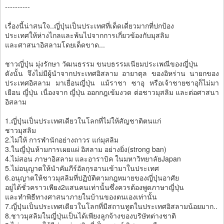
----------
เรื่องนี้น่าสนใจ..ญี่ปุ่นเป็นประเทศที่เด็ดเดี่ยวมากที่ปกป้อง
ประเทศให้ห่างไกลและพ้นไปจากการเกี่ยวข้องกับมุสลิม
และศาสนาอิสลามโดยเด็ดขาด...
ชาวญี่ปุ่น มุ่งรักษา วัฒนธรรม ขนบธรรมเนียมประเพณีของญี่ปุ่น
ดังนั้น จึงไม่มีผู้นำจากประเทศอิสลาม อายาตุล ของอิหร่าน นายกของ
ประเทศอิสลาม มาเยื่อนญี่ปุ่น แม้ราชา ซาอุ หรือเจ้าชายซาอุก็ไม่มา
เยือน ญี่ปุ่น เนื่องจาก ญี่ปุ่น ออกกฎเข้มงวด ต่อชาวมุสลิม และต่อศาสนา
อิสลาม
1.ญี่ปุ่นเป็นประเทศเดียวในโลกที่ไม่ให้สัญชาติตนแก่
ชาวมุสลิม
2.ไม่ให้ การพำนักอย่างถาวร แก่มุสลิม
3.ในญี่ปุ่นห้ามการเผยแผ่ อิสลาม อย่างยิ่ง(strong ban)
4.ไม่สอน ภาษาอิสลาม และอาราบิค ในมหาวิทยาลัยJapan
5.ไม่อนุญาตให้นำคัมภีร์อัลกุรอานเข้ามาในประเทศ
6.อนุญาตให้ชาวมุสลิมที่ปฏิบัติตามกฎหมายของญี่ปุ่นอาศัย
อยู่ได้ชั่วคราวเพียง2แสนคนเท่านั้นซึ่งควรต้องพูดภาษาญี่ปุ่น
และทำพิธีทางศาสนาภายในบ้านของตนเองเท่านั้น
7.ญี่ปุ่นเป็นประเทศเดียวในโลกที่มีสถานทูตในประเทศอิสลามน้อยมาก..
8.ชาวมุสลิมในญี่ปุ่นเป็นได้เพียงลูกจ้างของบริษัทต่างชาติ