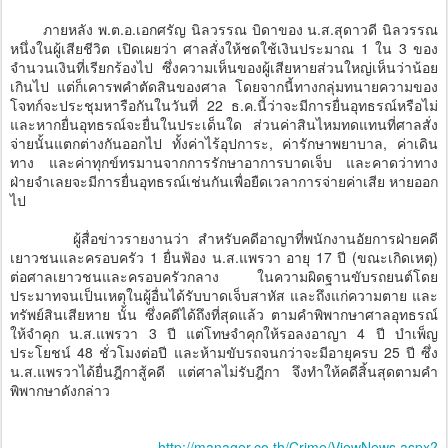
ภายหลัง พ.ต.อ.เอกศรัญ นิลวรรณ บิดาของ น.ส.สุดาวดี นิลวรรณ
หนึ่งในผู้เสียชีวิต เปิดเผยว่า ศาลสั่งให้ชดใช้เงินประมาณ 1 ใน 3 ของ
จำนวนเงินที่เรียกร้องไป ซึ่งความเห็นของผู้เสียหายส่วนใหญ่เห็นว่าน้อย
เกินไป แต่ก็เคารพคำตัดสินของศาล โดยจากนี้ทางกลุ่มทนายความของ
โจทก์จะประชุมหารือกันในวันที่ 22 ธ.ค.นี้ว่าจะมีการยื่นอุทธรณ์หรือไม่
และหากยื่นอุทธรณ์จะยื่นในประเด็นใด ส่วนค่าสินไหมทดแทนที่ศาลสั่ง
จ่ายนั้นแตกต่างกันออกไป ทั้งค่าไร้อุปการะ, ค่ารักษาพยาบาล, ค่าเดิน
ทาง และค่าทุกข์ทรมานจากการรักษาอาการบาดเจ็บ และคาดว่าทาง
ฝ่ายจำเลยจะมีการยื่นอุทธรณ์เช่นกันเพื่อยืดเวลาการจ่ายค่าเสีย หายออก
ไป
ผู้สื่อข่าวรายงานว่า สำหรับคดีอาญาที่พนักงานอัยการฝ่ายคดี
เยาวชนและครอบครัว 1 ยื่นฟ้อง น.ส.แพรวา อายุ 17 ปี (ขณะเกิดเหตุ)
ต่อศาลเยาวชนและครอบครัวกลาง ในความผิดฐานขับรถยนต์โดย
ประมาทจนเป็นเหตุในผู้อื่นได้รับบาดเจ็บสาหัส และถึงแก่ความตาย และ
ทรัพย์สินเสียหาย นั้น ซึ่งคดีได้ถึงที่สุดแล้ว ตามคำพิพากษาศาลอุทธรณ์
ให้จำคุก น.ส.แพรวา 3 ปี แต่โทษจำคุกให้รอลงอาญา 4 ปี บำเพ็ญ
ประโยชน์ 48 ชั่วโมงต่อปี และห้ามขับรถจนกว่าจะมีอายุครบ 25 ปี ซึ่ง
น.ส.แพรวาได้ยื่นฎีกาสู้คดี แต่ศาลไม่รับฎีกา จึงทำให้คดีสิ้นสุดตามคำ
พิพากษาดังกล่าว
http://manager.co.th/Crime/ViewNews.aspx?