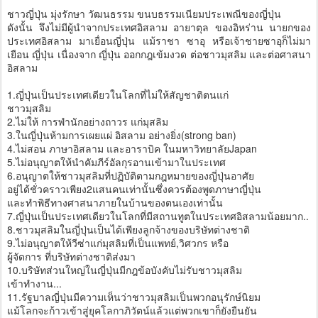
ชาวญี่ปุ่น มุ่งรักษา วัฒนธรรม ขนบธรรมเนียมประเพณีของญี่ปุ่น
ดังนั้น จึงไม่มีผู้นำจากประเทศอิสลาม อายาตุล ของอิหร่าน นายกของ
ประเทศอิสลาม มาเยื่อนญี่ปุ่น แม้ราชา ซาอุ หรือเจ้าชายซาอุก็ไม่มา
เยือน ญี่ปุ่น เนื่องจาก ญี่ปุ่น ออกกฎเข้มงวด ต่อชาวมุสลิม และต่อศาสนา
อิสลาม
1.ญี่ปุ่นเป็นประเทศเดียวในโลกที่ไม่ให้สัญชาติตนแก่
ชาวมุสลิม
2.ไม่ให้ การพำนักอย่างถาวร แก่มุสลิม
3.ในญี่ปุ่นห้ามการเผยแผ่ อิสลาม อย่างยิ่ง(strong ban)
4.ไม่สอน ภาษาอิสลาม และอาราบิค ในมหาวิทยาลัยJapan
5.ไม่อนุญาตให้นำคัมภีร์อัลกุรอานเข้ามาในประเทศ
6.อนุญาตให้ชาวมุสลิมที่ปฏิบัติตามกฎหมายของญี่ปุ่นอาศัย
อยู่ได้ชั่วคราวเพียง2แสนคนเท่านั้นซึ่งควรต้องพูดภาษาญี่ปุ่น
และทำพิธีทางศาสนาภายในบ้านของตนเองเท่านั้น
7.ญี่ปุ่นเป็นประเทศเดียวในโลกที่มีสถานทูตในประเทศอิสลามน้อยมาก..
8.ชาวมุสลิมในญี่ปุ่นเป็นได้เพียงลูกจ้างของบริษัทต่างชาติ
9.ไม่อนุญาตให้วีซ่าแก่มุสลิมที่เป็นแพทย์,วิศวกร หรือ
ผู้จัดการ ที่บริษัทต่างชาติส่งมา
10.บริษัทส่วนใหญ่ในญี่ปุ่นมีกฎข้อบังคับไม่รับชาวมุสลิม
เข้าทำงาน...
11.รัฐบาลญี่ปุ่นมีความเห็นว่าชาวมุสลิมเป็นพวกอนุรักษ์นิยม
แม้โลกจะก้าวเข้าสู่ยุคโลกาภิวัตน์แล้วแต่พวกเขาก็ยังยืนยัน