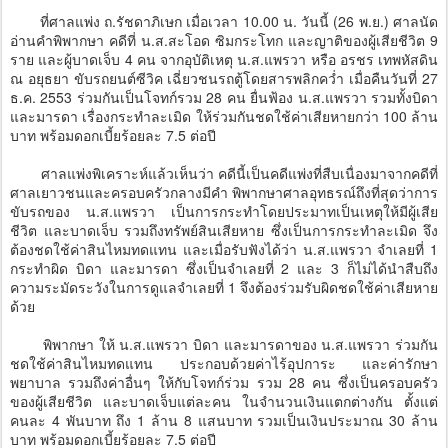
ที่ศาลแพ่ง ถ.รัชดาภิเษก เมื่อเวลา 10.00 น. วันนี้ (26 พ.ย.) ศาลนัด
อ่านคำพิพากษา คดีที่ น.ส.สะโอด ซิมกระโทก และญาติของผู้เสียชีวิต 9
ราย และผู้บาดเจ็บ 4 คน จากอุบัติเหตุ น.ส.แพรวา หรือ อรชร เทพหัสดิน
ณ อยุธยา ขับรถยนต์ซีวิค เฉี่ยวชนรถตู้โดยสารพลิกคว่ำ เมื่อคืนวันที่ 27
ธ.ค. 2553 ร่วมกันเป็นโจทก์รวม 28 คน ยื่นฟ้อง น.ส.แพรวา รวมทั้งบิดา
และมารดา เรื่องกระทำละเมิด ให้ร่วมกันชดใช้ค่าเสียหายกว่า 100 ล้าน
บาท พร้อมดอกเบี้ยร้อยละ 7.5 ต่อปี
ศาลแพ่งพิเคราะห์แล้วเห็นว่า คดีนี้เป็นคดีแพ่งที่สืบเนื่องมาจากคดีที่
ศาลเยาวชนและครอบครัวกลางมีคำ พิพากษาศาลอุทธรณ์ถึงที่สุดว่าการ
ขับรถของ น.ส.แพรวา เป็นการกระทำโดยประมาทเป็นเหตุให้มีผู้เสีย
ชีวิต และบาดเจ็บ รวมถึงทรัพย์สินเสียหาย ซึ่งเป็นการกระทำละเมิด จึง
ต้องชดใช้ค่าสินไหมทดแทน และเมื่อรับฟังได้ว่า น.ส.แพรวา จำเลยที่ 1
กระทำผิด บิดา และมารดา ซึ่งเป็นจำเลยที่ 2 และ 3 ก็ไม่ได้นำสืบถึง
ความระมัดระวังในการดูแลจำเลยที่ 1 จึงต้องร่วมรับผิดชดใช้ค่าเสียหาย
ด้วย
พิพากษา ให้ น.ส.แพรวา บิดา และมารดาของ น.ส.แพรวา ร่วมกัน
ชดใช้ค่าสินไหมทดแทน ประกอบด้วยค่าไร้อุปการะ และค่ารักษา
พยาบาล รวมถึงค่าอื่นๆ ให้กับโจทก์ร่วม รวม 28 คน ซึ่งเป็นครอบครัว
ของผู้เสียชีวิต และบาดเจ็บแต่ละคน ในจำนวนเงินแตกต่างกัน ตั้งแต่
คนละ 4 พันบาท ถึง 1 ล้าน 8 แสนบาท รวมเป็นเงินประมาณ 30 ล้าน
บาท พร้อมดอกเบี้ยร้อยละ 7.5 ต่อปี