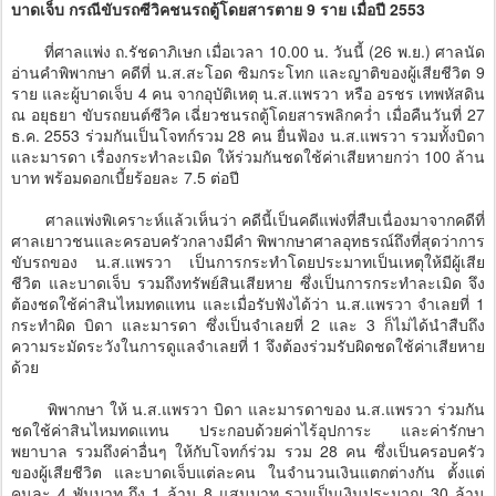
บาดเจ็บ กรณีขับรถซีวิคชนรถตู้โดยสารตาย 9 ราย เมื่อปี 2553
ที่ศาลแพ่ง ถ.รัชดาภิเษก เมื่อเวลา 10.00 น. วันนี้ (26 พ.ย.) ศาลนัด
อ่านคำพิพากษา คดีที่ น.ส.สะโอด ซิมกระโทก และญาติของผู้เสียชีวิต 9
ราย และผู้บาดเจ็บ 4 คน จากอุบัติเหตุ น.ส.แพรวา หรือ อรชร เทพหัสดิน
ณ อยุธยา ขับรถยนต์ซีวิค เฉี่ยวชนรถตู้โดยสารพลิกคว่ำ เมื่อคืนวันที่ 27
ธ.ค. 2553 ร่วมกันเป็นโจทก์รวม 28 คน ยื่นฟ้อง น.ส.แพรวา รวมทั้งบิดา
และมารดา เรื่องกระทำละเมิด ให้ร่วมกันชดใช้ค่าเสียหายกว่า 100 ล้าน
บาท พร้อมดอกเบี้ยร้อยละ 7.5 ต่อปี
ศาลแพ่งพิเคราะห์แล้วเห็นว่า คดีนี้เป็นคดีแพ่งที่สืบเนื่องมาจากคดีที่
ศาลเยาวชนและครอบครัวกลางมีคำ พิพากษาศาลอุทธรณ์ถึงที่สุดว่าการ
ขับรถของ น.ส.แพรวา เป็นการกระทำโดยประมาทเป็นเหตุให้มีผู้เสีย
ชีวิต และบาดเจ็บ รวมถึงทรัพย์สินเสียหาย ซึ่งเป็นการกระทำละเมิด จึง
ต้องชดใช้ค่าสินไหมทดแทน และเมื่อรับฟังได้ว่า น.ส.แพรวา จำเลยที่ 1
กระทำผิด บิดา และมารดา ซึ่งเป็นจำเลยที่ 2 และ 3 ก็ไม่ได้นำสืบถึง
ความระมัดระวังในการดูแลจำเลยที่ 1 จึงต้องร่วมรับผิดชดใช้ค่าเสียหาย
ด้วย
พิพากษา ให้ น.ส.แพรวา บิดา และมารดาของ น.ส.แพรวา ร่วมกัน
ชดใช้ค่าสินไหมทดแทน ประกอบด้วยค่าไร้อุปการะ และค่ารักษา
พยาบาล รวมถึงค่าอื่นๆ ให้กับโจทก์ร่วม รวม 28 คน ซึ่งเป็นครอบครัว
ของผู้เสียชีวิต และบาดเจ็บแต่ละคน ในจำนวนเงินแตกต่างกัน ตั้งแต่
คนละ 4 พันบาท ถึง 1 ล้าน 8 แสนบาท รวมเป็นเงินประมาณ 30 ล้าน