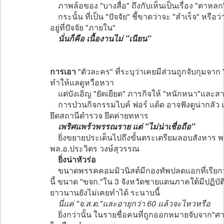
ภาพล้อของ "บางสื่อ" ถึงกับเห็นเป็นเรื่อง "ตาหลก
กระนั้น ที่เป็น "ปัจจัย" ชี้ขาดว่าจะ "สำเร็จ" หรือ
อยู่ที่ปัจจัย "ภายใน"
นั่นก็คือ เนื้องานไม่ "เนียน"
การเอา
"ตัวละคร" ที่ระบุว่าเคยมีส่วนถูกจับกุมจ
ทำให้แลดูหวือหวา
แต่บังเอิญ "ยัดเยียด" ภารกิจให้ "หนักหนา"และสา
การป่วนกิจกรรมไบค์ ฟอร์ แด้ด อาจฟังดูน่ากลัว
ยึดสถานีตำรวจ ยึดค่ายทหาร
เพริศแพร้วพรรณราย แต่ "ไม่น่าเชื่อถือ"
ยิ่งขยายประเด็นไปถึงขั้นตระเตรียมลอบสังหาร พล
พล.อ.ประวิตร วงษ์สุวรรณ
ยิ่งน่าหัวร่อ
ขนาดพรรคคอมมิวนิสต์มีกองทัพปลดแอกที่เรียกว่
นี้ ขนาด "ขจก."ใน 3 จังหวัดชายแดนภาคใต้มีปฏิบั
ยาวนานยังไม่เคยทำได้ ระนาบนี้
นี่แค่ "จ.ส.ต."และอายุกว่า 60 แล้วจะไหวหรือ
ยิ่งกว่านั้น ในรายชื่อคนที่ถูกออกหมายจับจาก"ศา