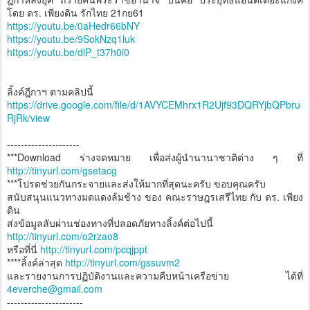
โดย ดร. เพียงดิน รักไทย 21กย61
https://youtu.be/0aHedr66bNY
https://youtu.be/9SokNzq1luk
https://youtu.be/diP_t37h0i0
ลิ้งค์ฎีกาฯ ตามคลิปนี้
https://drive.google.com/file/d/1AVYCEMhrx1R2Ujf93DQRYjbQPbru
RjRk/view
---------------------
***Download ร่างจดหมาย เพื่อส่งผู้นำนานาชาติต่าง ๆ ที่
http://tinyurl.com/gsetacg
***โปรดช่วยกันกระจายและส่งให้มากที่สุดนะครับ ขอบคุณครับ
สนับสนุนแนวทางมดแดงล้มช้าง ของ คณะราษฎรเสรีไทย กับ ดร. เพียง
ดิน
ส่งข้อมูลลับผ่านช่องทางที่ปลอดภัยทางลิ้งค์ต่อไปนี้
http://tinyurl.com/o2rzao8
หรือที่นี่
http://tinyurl.com/pcqjppt
****ลิ้งค์ล่าสุด
http://tinyurl.com/gssuvm2
และรายงานการปฏิบัติงานและความคืบหน้าเครือข่าย ได้ที่
4everche@gmail.com
----------------------