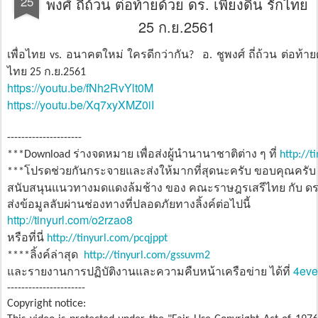
25
พงศ์ ถี่ถ้วน ต่อท้ายด้วย ดร. เพียงดิน รักไทย
25 ก.ย.​2561
เพื่อไทย
อนาคตใหม่ ใครดีกว่ากัน
อ
ชูพงศ์ ถี่ถ้วน ต่อท้า
vs.
?
.
ไทย
ก
ย
25
.
.​2561
https://youtu.be/fNh2RvYlt0M
https://youtu.be/Xq7xyXMZ0iI
---------------------
ร่างจดหมาย เพื่อส่งผู้นำนานาชาติต่าง ๆ ที่
***Download
http://t
โปรดช่วยกันกระจายและส่งให้มากที่สุดนะครับ ขอบคุณครับ
***
สนับสนุนแนวทางมดแดงล้มช้าง ของ คณะราษฎรเสรีไทย กับ ด
ส่งข้อมูลลับผ่านช่องทางที่ปลอดภัยทางลิ้งค์ต่อไปนี้
http://tinyurl.com/o2rzao8
หรือที่นี่
http://tinyurl.com/pcqjppt
ลิ้งค์ล่าสุด
****
http://tinyurl.com/gssuvm2
4eve
และรายงานการปฏิบัติงานและความคืบหน้าเครือข่าย ได้ที่
----------------------
Copyright notice: