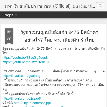
มหาวิทยาลัยประชาชน (Official)
มหาวิทยาลัยประชาชน เพื่อการปฏิวัติประชาชนโดยสันติ Truths :: Peace :: Revolution :: Universal Human Rights :: Democracy (TPRUD)
Pages
รัฐธรรมนูญฉบับล้มเจ้า 2475 มีหน้าตา
SEP
26
อย่างไร? โดย ดร. เพียงดิน รักไทย
รัฐธรรมนูญฉบับล้มเจ้า 2475 มีหน้าตาอย่างไร? โดย ดร. เพียงดิน รัก
ไทย
https://youtu.be/68JcGg5qqs8
https://youtu.be/nnJwmHZucGI
---------------------
***Download ร่างจดหมาย เพื่อส่งผู้นำนานาชาติต่าง ๆ ที่
http://tinyurl.com/gsetacg
***โปรดช่วยกันกระจายและส่งให้มากที่สุดนะครับ ขอบคุณครับ
สนับสนุนแนวทางมดแดงล้มช้าง ของ คณะราษฎรเสรีไทย กับ ดร. เพียง
ดิน
ส่งข้อมูลลับผ่านช่องทางที่ปลอดภัยทางลิ้งค์ต่อไปนี้
http://tinyurl.com/o2rzao8
หรือที่นี่
http://tinyurl.com/pcqjppt