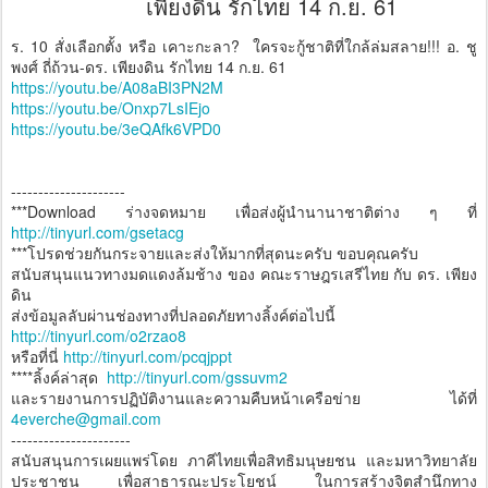
เพียงดิน รักไทย 14 ก.ย. 61
ร. 10 สั่งเลือกตั้ง หรือ เคาะกะลา? ใครจะกู้ชาติที่ใกล้ล่มสลาย!!! อ. ชู
พงศ์ ถี่ถ้วน-ดร. เพียงดิน รักไทย 14 ก.ย. 61
https://youtu.be/A08aBI3PN2M
https://youtu.be/Onxp7LsIEjo
https://youtu.be/3eQAfk6VPD0
---------------------
***Download ร่างจดหมาย เพื่อส่งผู้นำนานาชาติต่าง ๆ ที่
http://tinyurl.com/gsetacg
***โปรดช่วยกันกระจายและส่งให้มากที่สุดนะครับ ขอบคุณครับ
สนับสนุนแนวทางมดแดงล้มช้าง ของ คณะราษฎรเสรีไทย กับ ดร. เพียง
ดิน
ส่งข้อมูลลับผ่านช่องทางที่ปลอดภัยทางลิ้งค์ต่อไปนี้
http://tinyurl.com/o2rzao8
หรือที่นี่
http://tinyurl.com/pcqjppt
****ลิ้งค์ล่าสุด
http://tinyurl.com/gssuvm2
และรายงานการปฏิบัติงานและความคืบหน้าเครือข่าย ได้ที่
4everche@gmail.com
----------------------
สนับสนุนการเผยแพร่โดย ภาคีไทยเพื่อสิทธิมนุษยชน และมหาวิทยาลัย
ประชาชน เพื่อสาธารณะประโยชน์ ในการสร้างจิตสำนึกทาง