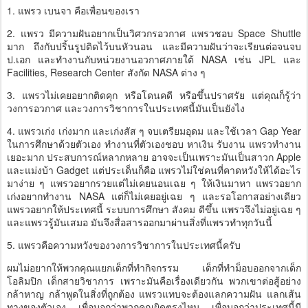
1. แพรว เบนจา คือเพื่อนของเรา
2. แพรว มีความฝันอยากเป็นวิศวกรอวกาศ แพรวชอบ Space Shuttle
มาก ถึงกับปริ้นรูปติดไว้บนหัวนอน และมีความฝันว่าจะเรียนต่อจนจบ
ป.เอก และทำงานกับหน่วยงานอวกาศภายใต้ NASA เช่น JPL และ
Facilities, Research Center สังกัด NASA ต่าง ๆ
3. แพรวไม่เคยอยากติดคุก หรือโดนคดี หรือขึ้นปราศรัย แต่คุณก็รู้ว่า
วงการอวกาศ และวงการวิชาการในประเทศนี้มันเป็นยังไง
4. แพรวเก่ง เก่งมาก และเก่งสัส ๆ จบเตรียมอุดม และใช้เวลา Gap Year
ในการศึกษาด้วยตัวเอง ทำงานที่ตัวเองชอบ หาเงิน รับงาน แพรวทำงาน
เยอะมาก ประสบการณ์หลากหลาย อาจจะเป็นเพราะมันเป็นสาวก Apple
และแม่งบ้า Gadget แต่ประเด็นก็คือ แพรวไม่ใช่คนที่คาดหวังให้ได้อะไร
มาง่าย ๆ แพรวอยากรวยแต่ไม่เคยนอนเฉย ๆ ให้เงินมาหา แพรวอยาก
เก่งอยากทำงาน NASA แต่ก็ไม่เคยอยู่เฉย ๆ และรอโอกาสอย่างเดียว
แพรวอยากให้ประเทศนี้ ระบบการศึกษา สังคม ดีขึ้น แพรวจึงไม่อยู่เฉย ๆ
และแพรวรู้มันเสมอ มันจึงสื่อสารออกมาผ่านสิ่งที่แพรวทำทุกวันนี้
5. แพรวคือความหวังของวงการวิชาการในประเทศนี้ครับ
ผมไม่อยากให้พวกคุณแยกเด็กที่ทำกิจกรรม เด็กที่ทำม็อบออกจากเด็ก
โอลิมปิก เด็กสายวิชาการ เพราะมันคือเรื่องเดียวกัน พวกเขาต่อสู้อย่าง
กล้าหาญ กล้าพูดในสิ่งที่ถูกต้อง แพรวแทบจะต้องแลกความฝัน แลกเส้น
ทางของตัวเอง เพื่อบอกว่าพวกคุณผิดตรงไหน เพื่อบอกว่าประเทศนี้มี