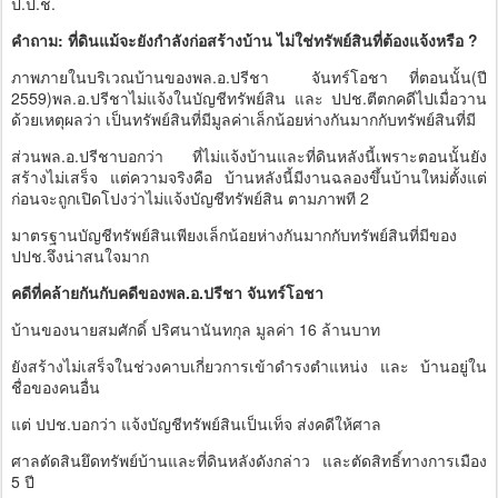
ป.ป.ช.
คำถาม: ที่ดินแม้จะยังกำลังก่อสร้างบ้าน ไม่ใช่ทรัพย์สินที่ต้องแจ้งหรือ ?
ภาพภายในบริเวณบ้านของพล.อ.ปรีชา จันทร์โอชา ที่ตอนนั้น(ปี
2559)พล.อ.ปรีชาไม่แจ้งในบัญชีทรัพย์สิน และ ปปช.ตีตกคดีไปเมื่อวาน
ด้วยเหตุผลว่า เป็นทรัพย์สินที่มีมูลค่าเล็กน้อยห่างกันมากกับทรัพย์สินที่มี
ส่วนพล.อ.ปรีชาบอกว่า ที่ไม่แจ้งบ้านและที่ดินหลังนี้เพราะตอนนั้นยัง
สร้างไม่เสร็จ แต่ความจริงคือ บ้านหลังนี้มีงานฉลองขึ้นบ้านใหม่ตั้งแต่
ก่อนจะถูกเปิดโปงว่าไม่แจ้งบัญชีทรัพย์สิน ตามภาพที 2
มาตรฐานบัญชีทรัพย์สินเพียงเล็กน้อยห่างกันมากกับทรัพย์สินที่มีของ
ปปช.จึงน่าสนใจมาก
คดีที่คล้ายกันกับคดีของพล.อ.ปรีชา จันทร์โอชา
บ้านของนายสมศักดิ์ ปริศนานันทกุล มูลค่า 16 ล้านบาท
ยังสร้างไม่เสร็จในช่วงคาบเกี่ยวการเข้าดำรงตำแหน่ง และ บ้านอยู่ใน
ชื่อของคนอื่น
แต่ ปปช.บอกว่า แจ้งบัญชีทรัพย์สินเป็นเท็จ ส่งคดีให้ศาล
ศาลตัดสินยึดทรัพย์บ้านและที่ดินหลังดังกล่าว และตัดสิทธิ์ทางการเมือง
5 ปี