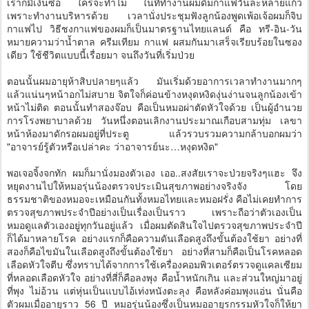
เราก็มีเงินซื้อ ใครจะทำไม ในที่ทำงานผมดื่มกาแฟวันละหลายแก้ว
เพราะทำงานบริหารด้วย เวลานั่งประชุมฟังลูกน้องพูดเพ้อเจ้อผมก็จิบ
กาแฟไป วิธีชงกาแฟของผมก็เป็นมาตรฐานไทยแลนด์ คือ ทรี-อิน-วัน
หมายความว่าน้ำตาล ครีมเทียม กาแฟ ผสมกันมาเสร็จเรียบร้อยในซอง
เดียว ใช้ชีวิตแบบนี้เรื่อยมา จนถึงวันที่เริ่มป่วย
ตอนนั้นผมอายุห้าสิบปลายๆแล้ว มันเริ่มด้วยอาการเวลาทำงานมากๆ
แล้วแน่นๆหน้าอกไม่สบาย จิตใจก็ค่อนข้างหงุดหงิดงุ่นง่านจนลูกน้องเข้า
หน้าไม่ติด ตอนนั้นทำสองจ๊อบ คือเป็นหมอผ่าตัดหัวใจด้วย เป็นผู้อำนวย
การโรงพยาบาลด้วย วันหนึ่งตอนเลิกงานประมาณเกือบสามทุ่ม เลขา
หน้าห้องมาดักรอผมอยู่ที่ประตู แล้วรวบรวมความกล้าบอกผมว่า
"อาจารย์รู้ตัวหรือเปล่าคะ ว่าอาจารย์นะ…หงุดหงิด"
พอเจอจิ้งจกทัก ผมก็มานั่งมองตัวเอง เออ..สงสัยเราจะป่วยจริงๆแฮะ จึง
หยุดงานไปให้หมอรุ่นน้องตรวจประเมินสุขภาพอย่างจริงจัง โดย
ธรรมชาติของหมอจะเหมือนกันทั้งหมอไทยและหมอฝรั่ง คือไม่เคยทำการ
ตรวจสุขภาพประจำปีอย่างเป็นเรื่องเป็นราว เพราะถือว่าตัวเองเป็น
หมอดูแลตัวเองอยู่ทุกวันอยู่แล้ว เมื่อผมตัดสินใจไปตรวจสุขภาพประจำปี
ก็ได้มาหลายโรค อย่างแรกก็คือความดันเลือดสูงถึงขั้นต้องใช้ยา อย่างที่
สองก็คือไขมันในเลือดสูงถึงขั้นต้องใช้ยา อย่างที่สามก็คือเป็นโรคหลอด
เลือดหัวใจตีบ ซึ่งทราบได้จากการใช้เครื่องคอมพิวเตอร์ตรวจดูแคลเซียม
ที่หลอดเลือดหัวใจ อย่างที่สี่ก็คือลงพุง คือน้ำหนักเกิน และส่วนใหญ่มาอยู่
ที่พุง ไม่อ้วน แต่หุ่นเป็นแบบไอ้เท่งหนังตะลุง คือหลังค่อมพุงแอ่น นั่นคือ
ตัวผมเมื่ออายุราว 56 ปี หมอรุ่นน้องซึ่งเป็นหมออายุรกรรมหัวใจก็ให้ยา