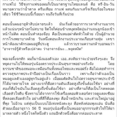
กาแฟไป วิธีชงกาแฟของผมก็เป็นมาตรฐานไทยแลนด์ คือ ทรี-อิน-วัน
หมายความว่าน้ำตาล ครีมเทียม กาแฟ ผสมกันมาเสร็จเรียบร้อยในซอง
เดียว ใช้ชีวิตแบบนี้เรื่อยมา จนถึงวันที่เริ่มป่วย
ตอนนั้นผมอายุห้าสิบปลายๆแล้ว มันเริ่มด้วยอาการเวลาทำงานมากๆ
แล้วแน่นๆหน้าอกไม่สบาย จิตใจก็ค่อนข้างหงุดหงิดงุ่นง่านจนลูกน้องเข้า
หน้าไม่ติด ตอนนั้นทำสองจ๊อบ คือเป็นหมอผ่าตัดหัวใจด้วย เป็นผู้อำนวย
การโรงพยาบาลด้วย วันหนึ่งตอนเลิกงานประมาณเกือบสามทุ่ม เลขา
หน้าห้องมาดักรอผมอยู่ที่ประตู แล้วรวบรวมความกล้าบอกผมว่า
"อาจารย์รู้ตัวหรือเปล่าคะ ว่าอาจารย์นะ…หงุดหงิด"
พอเจอจิ้งจกทัก ผมก็มานั่งมองตัวเอง เออ..สงสัยเราจะป่วยจริงๆแฮะ จึง
หยุดงานไปให้หมอรุ่นน้องตรวจประเมินสุขภาพอย่างจริงจัง โดย
ธรรมชาติของหมอจะเหมือนกันทั้งหมอไทยและหมอฝรั่ง คือไม่เคยทำการ
ตรวจสุขภาพประจำปีอย่างเป็นเรื่องเป็นราว เพราะถือว่าตัวเองเป็น
หมอดูแลตัวเองอยู่ทุกวันอยู่แล้ว เมื่อผมตัดสินใจไปตรวจสุขภาพประจำปี
ก็ได้มาหลายโรค อย่างแรกก็คือความดันเลือดสูงถึงขั้นต้องใช้ยา อย่างที่
สองก็คือไขมันในเลือดสูงถึงขั้นต้องใช้ยา อย่างที่สามก็คือเป็นโรคหลอด
เลือดหัวใจตีบ ซึ่งทราบได้จากการใช้เครื่องคอมพิวเตอร์ตรวจดูแคลเซียม
ที่หลอดเลือดหัวใจ อย่างที่สี่ก็คือลงพุง คือน้ำหนักเกิน และส่วนใหญ่มาอยู่
ที่พุง ไม่อ้วน แต่หุ่นเป็นแบบไอ้เท่งหนังตะลุง คือหลังค่อมพุงแอ่น นั่นคือ
ตัวผมเมื่ออายุราว 56 ปี หมอรุ่นน้องซึ่งเป็นหมออายุรกรรมหัวใจก็ให้ยา
มาหลายตัว หนึ่งโรคก็หนึ่งตัว แถมอีกตัวหนึ่งคือยากล่อมประสาท