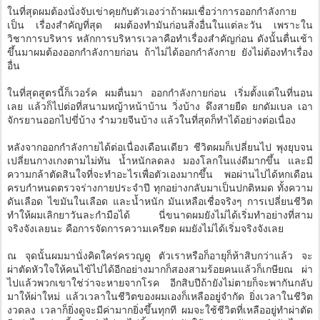
ในที่สุดผมต้องนั่งจับเข่าคุยกับตัวเองว่าถ้าผมเชื่อว่าการออกกำลังกาย
เป็น เรื่องสำคัญที่สุด ผมต้องทำมันก่อนสิ่งอื่นในแต่ละวัน เพราะใน
วิชาการบริหาร หลักการบริหารเวลาคือทำเรื่องสำคัญก่อน ดังนั้นตื่นเช้า
ขึ้นมาผมต้องออกกำลังกายก่อน ถ้าไม่ได้ออกกำลังกาย ยังไม่ต้องทำเรื่อง
อื่น
ในที่สุดสูตรนี้ก็เวอร์ค ผมตื่นมา ออกกำลังกายก่อน เริ่มตั้งแต่ในที่นอน
เลย แล้วก็ไปต่อที่สนามหญ้าหน้าบ้าน วิ่งบ้าง ดึงสายยืด ยกดัมเบล เอา
จักรยานออกไปขี่บ้าง รำมวยจีนบ้าง แล้วในที่สุดก็ทำได้อย่างต่อเนื่อง
หลังจากออกกำลังกายได้ต่อเนื่องเดือนเดียว ชีวิตผมก็เปลี่ยนไป พุงยุบจน
เปลี่ยนกางเกงตามไม่ทัน น้ำหนักลดลง มองโลกในแง่ดีมากขึ้น และมี
ความกล้าตัดสินใจที่จะทำอะไรเพื่อตัวเองมากขึ้น พอผ่านไปได้หกเดือน
ครบกำหนดตรวจร่างกายประจำปี ทุกอย่างกลับมาเป็นปกติหมด ทั้งความ
ดันเลือด ไขมันในเลือด และน้ำหนัก มันเหลือเชื่อจริงๆ การเปลี่ยนชีวิต
ทำให้ผมเลิกยาวันละกำมือได้ นี่ขนาดผมยังไม่ได้เริ่มทำอย่างที่สาม
จริงจังเลยนะ คือการจัดการความเครียด ผมยังไม่ได้เริ่มจริงจังเลย
ณ จุดนั้นผมมานั่งคิดใคร่ครวญดู ตัวเราหรือก็อายุก็ห้าสิบกว่าแล้ว จะ
ผ่าตัดหัวใจให้คนไข้ไปได้อีกอย่างมากก็สองสามร้อยคนแล้วก็เกษียณ ผ่า
ไปแล้วพวกเขาใช่ว่าจะหายจากโรค อีกสิบปีถ้ายังไม่ตายก็จะพากันกลับ
มาให้ผ่าใหม่ แล้วเวลาในชีวิตของผมเองก็เหลืออยู่จำกัด ยิ่งเวลาในชีวิต
งวดลง เวลาก็ยิ่งดูจะมีค่ามากยิ่งขึ้นทุกที ผมจะใช้ชีวิตที่เหลืออยู่ทำผ่าตัด