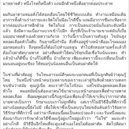
มาหลายตัว หนึ่งโรคก็หนึ่งตัว แถมอีกตัวหนึ่งคือยากล่อมประสาท
ผมกินยาตามหมอสั่งได้สองเดือนโดยใช้ชีวิตแบบเดิม ทำงานเหมือนเดิม
อาการทั้งด้านร่างกายและจิตใจไม่มีอะไรดีขึ้น แถมมีอาการซึมกะทือจาก
ยากล่อมประสาทอีกด้วย จิตใจก็แย่ การเป็นคนป่วยนั่นก็แย่ระดับหนึ่ง
แล้ว ยังมีความเบื่องานบวกเข้าไปอีก ทั้งๆที่เป็นเจ้านายเขาแต่มันก็เบื่อ
มองอนาคตตัวเองด้วยความกังวล ว่าวันนี้เราเป็นความดันสูง ไขมันสูง
หลอดเลือดหัวใจตีบ กินยาหนึ่งกำมือ สิ่งที่รออยู่ข้างหน้าคืออะไรผมมอง
ออกหมดแล้ว ถึงจุดหนึ่งก็ต้องไปทำบอลลูน ทำไปสักสองสามครั้งแล้วก็
ต้องไปผ่าตัดบายพาส อย่างที่ผมทำให้คนไข้ทุกเมื่อเชื่อวันนั่นแหละ ทำ
แล้วบ้างก็ดีขึ้น บ้างก็ไม่ดีขึ้น บ้างก็ตาย เพียงแต่คราวนี้จะเปลี่ยนเป็นตัว
ผมนอนอยู่บนเขียง ให้หมอรุ่นน้องคนอื่นเป็นคนผ่าตัดให้
ในช่วงที่ผ่าตัดอยู่ วันไหนอารมณ์ดีๆผมจะบอกหมอที่เป็นลูกศิษย์ว่าคุณรู้
ไหม วันหนึ่งข้างหน้าคนรุ่นหลานของเราจะเล่าสู่กันฟังด้วยความตลก
ขบขันว่าสมัย คุณปู่เนี่ย คนเราทำไมโง่จังนะ แค่ไขมันอุดหลอดเลือด
หัวใจ หมอสมัยนั้นต้องเอาคนไข้มาผ่าแบะหน้าอกออกเพื่อทำบายพาส
หลอดเลือด คือผมพูดอย่างนี้กับลูกน้องเพื่อจะย้ำให้เขาเห็นว่าการผ่าตัด
บายพาสเป็นการ รักษาแบบเกาไม่ถูกที่คัน แต่เราก็ไม่มีวิธีอื่นที่ดีกว่านี้
อย่างน้อยตอนนี้ยังไม่มี เพื่อให้เขาซึ่งเป็นคนรุ่นใหม่ขยันค้นคว้าวิจัยหาก
วิธีรักษาที่ดีกว่านี้ แต่ว่ามาถึงตอนนี้ผมเป็นคนป่วยแล้ว และวันหนึ่งผมจะ
ต้องมารับการรักษาด้วยวิธีซึ่งผมรู้อยู่แก่ใจอยู่แล้วว่า "ไม่ใช่" ผมจะทำ
อย่างไรดี มีวิธีอื่นอีกไหมที่จะดูแลตัวเองโดยไม่ต้องผ่าตัด คิดไปคิดมา