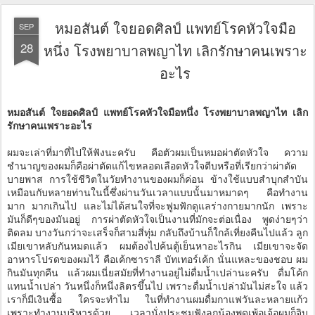
หมอสันต์ ใจยอดศิลป์ แพทย์โรคหัวใจมือ
SEP
28
หนึ่ง โรงพยาบาลพญาไท เลิกรักษาคนเพราะ
อะไร
หมอสันต์ ใจยอดศิลป์ แพทย์โรคหัวใจมือหนึ่ง โรงพยาบาลพญาไท เลิก
รักษาคนเพราะอะไร
ผมจะเล่าที่มาที่ไปให้ฟังนะครับ คือตัวผมเป็นหมอผ่าตัดหัวใจ ความ
ชำนาญของผมก็คือผ่าตัดแก้ไขหลอดเลือดหัวใจตีบหรือที่เรียกว่าผ่าตัด
บายพาส การใช้ชีวิตในวัยทำงานของผมก็ค่อน ข้างใช้แบบสำบุกสำบัน
เหมือนกับหลายท่านในนี้ซึ่งผ่านวันเวลาแบบนั้นมาหมาดๆ คือทำงาน
มาก มากเกินไป และไม่ได้สนใจที่จะฟูมฟักดูแลร่างกายมากนัก เพราะ
มันก็ดีๆของมันอยู่ การผ่าตัดหัวใจเป็นงานที่มักจะต่อเนื่อง พูดง่ายๆว่า
ติดลม บางวันกว่าจะเสร็จก็สามสี่ทุ่ม กลับถึงบ้านก็ใกล้เที่ยงคืนไปแล้ว ลูก
เมียเขาหลับกันหมดแล้ว ผมต้องไปค้นตู้เย็นหาอะไรกิน เมียเขาจะจัด
อาหารโปรดของผมไว้ คือเค้กซาราลี บัทเทอร์เค้ก นั่นแหละของชอบ ผม
กินมันทุกคืน แล้วผมเนี่ยสมัยที่ทำงานอยู่ไม่ดื่มน้ำเปล่านะครับ ดื่มโค้ก
แทนน้ำเปล่า วันหนึ่งก็หนึ่งลิตรขึ้นไป เพราะดื่มน้ำเปล่ามันไม่สะใจ แล้ว
เราก็มีเงินซื้อ ใครจะทำไม ในที่ทำงานผมดื่มกาแฟวันละหลายแก้ว
เพราะทำงานบริหารด้วย เวลานั่งประชุมฟังลูกน้องพูดเพ้อเจ้อผมก็จิบ