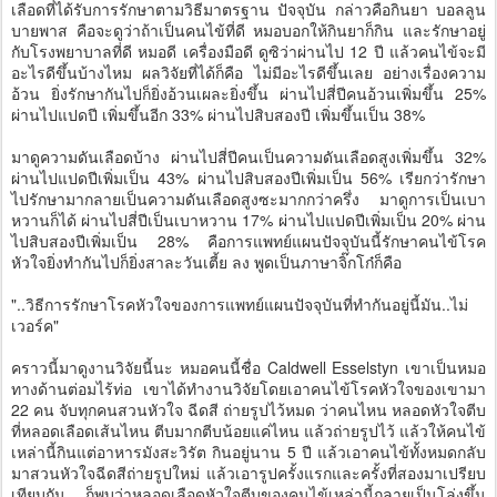
เลือดที่ได้รับการรักษาตามวิธีมาตรฐาน ปัจจุบัน กล่าวคือกินยา บอลลูน
บายพาส คือจะดูว่าถ้าเป็นคนไข้ที่ดี หมอบอกให้กินยาก็กิน และรักษาอยู่
กับโรงพยาบาลที่ดี หมอดี เครื่องมือดี ดูซิว่าผ่านไป 12 ปี แล้วคนไข้จะมี
อะไรดีขึ้นบ้างไหม ผลวิจัยที่ได้ก็คือ ไม่มีอะไรดีขึ้นเลย อย่างเรื่องความ
อ้วน ยิ่งรักษากันไปก็ยิ่งอ้วนเผละยิ่งขึ้น ผ่านไปสี่ปีคนอ้วนเพิ่มขึ้น 25%
ผ่านไปแปดปี เพิ่มขึ้นอีก 33% ผ่านไปสิบสองปี เพิ่มขึ้นเป็น 38%
มาดูความดันเลือดบ้าง ผ่านไปสี่ปีคนเป็นความดันเลือดสูงเพิ่มขึ้น 32%
ผ่านไปแปดปีเพิ่มเป็น 43% ผ่านไปสิบสองปีเพิ่มเป็น 56% เรียกว่ารักษา
ไปรักษามากลายเป็นความดันเลือดสูงซะมากกว่าครึ่ง มาดูการเป็นเบา
หวานก็ได้ ผ่านไปสี่ปีเป็นเบาหวาน 17% ผ่านไปแปดปีเพิ่มเป็น 20% ผ่าน
ไปสิบสองปีเพิ่มเป็น 28% คือการแพทย์แผนปัจจุบันนี้รักษาคนไข้โรค
หัวใจยิ่งทำกันไปก็ยิ่งสาละวันเตี้ย ลง พูดเป็นภาษาจิ๊กโก๋ก็คือ
"..วิธีการรักษาโรคหัวใจของการแพทย์แผนปัจจุบันที่ทำกันอยู่นี้มัน..ไม่
เวอร์ค"
คราวนี้มาดูงานวิจัยนี้นะ หมอคนนี้ชื่อ Caldwell Esselstyn เขาเป็นหมอ
ทางด้านต่อมไร้ท่อ เขาได้ทำงานวิจัยโดยเอาคนไข้โรคหัวใจของเขามา
22 คน จับทุกคนสวนหัวใจ ฉีดสี ถ่ายรูปไว้หมด ว่าคนไหน หลอดหัวใจตีบ
ที่หลอดเลือดเส้นไหน ตีบมากตีบน้อยแค่ไหน แล้วถ่ายรูปไว้ แล้วให้คนไข้
เหล่านี้กินแต่อาหารมังสะวิรัต กินอยู่นาน 5 ปี แล้วเอาคนไข้ทั้งหมดกลับ
มาสวนหัวใจฉีดสีถ่ายรูปใหม่ แล้วเอารูปครั้งแรกและครั้งที่สองมาเปรียบ
เทียบกัน ก็พบว่าหลอดเลือดหัวใจตีบของคนไข้เหล่านี้กลายเป็นโล่งขึ้น