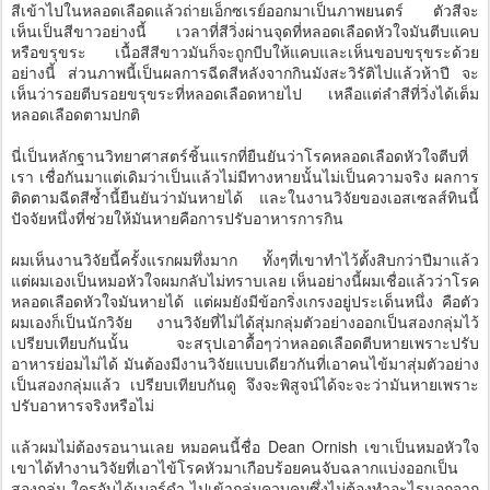
สีเข้าไปในหลอดเลือดแล้วถ่ายเอ็กซเรย์ออกมาเป็นภาพยนตร์ ตัวสีจะ
เห็นเป็นสีขาวอย่างนี้ เวลาที่สีวิ่งผ่านจุดที่หลอดเลือดหัวใจมันตีบแคบ
หรือขรุขระ เนื้อสีสีขาวมันก็จะถูกบีบให้แคบและเห็นขอบขรุขระด้วย
อย่างนี้ ส่วนภาพนี้เป็นผลการฉีดสีหลังจากกินมังสะวิรัติไปแล้วห้าปี จะ
เห็นว่ารอยตีบรอยขรุขระที่หลอดเลือดหายไป เหลือแต่ลำสีที่วิ่งได้เต็ม
หลอดเลือดตามปกติ
นี่เป็นหลักฐานวิทยาศาสตร์ชิ้นแรกที่ยืนยันว่าโรคหลอดเลือดหัวใจตีบที่
เรา เชื่อกันมาแต่เดิมว่าเป็นแล้วไม่มีทางหายนั้นไม่เป็นความจริง ผลการ
ติดตามฉีดสีซ้ำนี้ยืนยันว่ามันหายได้ และในงานวิจัยของเอสเซลส์ทินนี้
ปัจจัยหนึ่งที่ช่วยให้มันหายคือการปรับอาหารการกิน
ผมเห็นงานวิจัยนี้ครั้งแรกผมทึ่งมาก ทั้งๆที่เขาทำไว้ตั้งสิบกว่าปีมาแล้ว
แต่ผมเองเป็นหมอหัวใจผมกลับไม่ทราบเลย เห็นอย่างนี้ผมเชื่อแล้วว่าโรค
หลอดเลือดหัวใจมันหายได้ แต่ผมยังมีข้อกริ่งเกรงอยู่ประเด็นหนึ่ง คือตัว
ผมเองก็เป็นนักวิจัย งานวิจัยที่ไม่ได้สุ่มกลุ่มตัวอย่างออกเป็นสองกลุ่มไว้
เปรียบเทียบกันนั้น จะสรุปเอาดื้อๆว่าหลอดเลือดตีบหายเพราะปรับ
อาหารย่อมไม่ได้ มันต้องมีงานวิจัยแบบเดียวกันที่เอาคนไข้มาสุ่มตัวอย่าง
เป็นสองกลุ่มแล้ว เปรียบเทียบกันดู จึงจะพิสูจน์ได้จะจะว่ามันหายเพราะ
ปรับอาหารจริงหรือไม่
แล้วผมไม่ต้องรอนานเลย หมอคนนี้ชื่อ Dean Ornish เขาเป็นหมอหัวใจ
เขาได้ทำงานวิจัยที่เอาไข้โรคหัวมาเกือบร้อยคนจับฉลากแบ่งออกเป็น
สองกลุ่ม ใครจับได้เบอร์ดำ ไปเข้ากลุ่มควบคุมซึ่งไม่ต้องทำอะไรนอกจาก