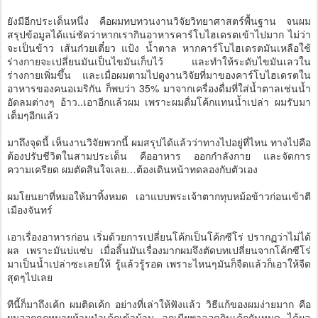
ยังมีอีกประเด็นหนึ่ง คือผมทบทวนงานวิจัยวิทยาศาสตร์พื้นฐาน จนผม
สรุปข้อมูลได้แน่ชัดว่าหากเรากินอาหารคาร์โบไฮเดรตเข้าไปมาก ไม่ว่า
จะเป็นข้าว เส้นก๋วยเตี๋ยว แป้ง น้ำตาล หากคาร์โบไฮเดรตมันเหลือใช้
ร่างกายจะเปลี่ยนมันเป็นไขมันเก็บไว้ และทำให้ระดับไขมันเลวใน
ร่างกายเพิ่มขึ้น และเมื่อผมตามไปดูงานวิจัยที่มาของคาร์โบไฮเดรตใน
อาหารของคนอเมริกัน ก็พบว่า 35% มาจากเครื่องดื่มที่ใส่น้ำตาลเช่นน้ำ
อัดลมต่างๆ อ้าว..เอาอีกแล้วผม เพราะผมดื่มโค้กแทนน้ำเปล่า ผมรับมา
เต็มๆอีกแล้ว
มาถึงจุดนี้ เห็นงานวิจัยพวกนี้ ผมสรุปได้แล้วว่าทางไปอยู่ที่ไหน ทางไปคือ
ต้องปรับชีวิตในสามประเด็น คืออาหาร ออกกำลังกาย และจัดการ
ความเครียด ผมตัดสินใจเลย…ต้องเดินหน้าทดลองกับตัวเอง
ผมโยนยาที่หมอให้มาทิ้งหมด เอาแบบพระเจ้าตากทุบหม้อข้าวก่อนเข้าตี
เมืองจันทร์
เอาเรื่องอาหารก่อน เริ่มด้วยการเปลี่ยนโค้กเป็นโค้กซีโร่ ปรากฏว่าไม่ได้
ผล เพราะมันบ่แซ่บ เมื่อลิ้นมันเรื่องมากผมจึงตัดบทเปลี่ยนจากโค้กซีโร่
มาเป็นน้ำเปล่าซะเลยให้ รู้แล้วรู้รอด เพราะไหนๆมันก็จืดแล้วก็เอาให้จืด
สุดๆไปเลย
ทีนี้ก็มาถึงเค้ก ผมติดเค้ก อย่างที่เล่าให้ฟังแล้ว วิธีแก้ของผมง่ายมาก คือ
ผมออกกฎหมายห้ามนำเค้กเข้าบ้าน ลูกเมียพาลอดกินเค้กกันหมด ได้ผล