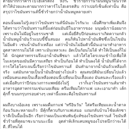
ตายมากกว่าคาร์โบไฮเดรตถึง 93% ชั่วร้ายกว่าน้ำมันหมูน้ำมันวัวที่
ทำให้ป่วยและตายมากกว่าคาร์โบไฮเดรตสิบ กว่าเปอร์เซ็นต์เท่านั้น คือ
สรุปว่าไขมันทรานส์นี้ชั่วร้ายกว่าน้ำมันหมูหลายเท่า
ตอนนั้นผมไม่รู้เลยว่าไขมันทรานส์นี่มันอะไรกันวะ เมื่อศึกษาเพิ่มเติมจึง
ได้ทราบว่าไขมันทรานส์นี้แต่ก่อนมันมีในอาหารของ มนุษย์เราน้อยมาก
เพราะมันไม่มีอยู่ในธรรมชาติ แต่เมื่อยี่สิบปีก่อนคนเราเกิดความกลัว
น้ำมันหมูน้ำมันวัวแบบขี้ขึ้นสมอง คนก็หันไปหาน้ำมันพืชซึ่งเป็นไขมัน
ไม่อิ่มตัว เช่นน้ำมันถั่วเหลือง แต่ว่าน้ำมันไม่อิ่มตัวนี้มันเอามาทำอาหาร
อุตสาหกรรมไม่ได้ เพราะมันเหลวเละ อัดเป็นก้อนไม่ได้ ทำให้เป็นผงก็ไม่
ได้ นักอุตสาหกรรมจึงเอาน้ำมันพืชมา แล้วใส่ไฮโดรเจนเข้าไปเพื่อให้
โมเลกุลของมันมีความเสถียร ทำเป็นก้อนได้ ทำเป็นผงได้ น้ำมันที่ได้จาก
การใส่ไฮโดรเจนนี้เรียกว่าไขมันทรานส์ มันทำมาจากน้ำมันถั่วเหลืองก็
จริง แต่มันกลายเป็นน้ำมันอีกอย่างไปแล้ว คุณสมบัติมันเปลี่ยนไปแล้ว
เหมือนคนเคยเป็นเสื้อเหลืองตอนนี้เปลี่ยนเป็นเสื้อแดง มันคนละเรื่องแล้ว
แต่เมื่อสิบกว่าปีก่อนวงการแพทย์ยังไม่รู้ เราก็เอาไขมันทรานส์มาทำ
อาหารอุตสาหกรรมเช่นเนยเทียม ครีมเทียมใส่กาแฟ และเอามาทำ เค้ก
คุ้กกี้ ขนมกรุบกรอบต่างๆ เหล่านี้แหละคือไขมันทรานส์
ผมถึงบางอ้อเลย เพราะผมดื่มกาแฟ "ทรีอินวัน" ใส่ครีมเทียมและน้ำตาล
ก้อนวันละหลายแก้ว มีคุ้กกี้ควบกับกาแฟเสมอ แถมกลับบ้านโซ้ยเค้กซา
ราลีเป็นมื้อเย็นอีก เรียกว่าผมเป็นแฟนพันธุ์แท้ของไขมันทรานส์ ไขมันที่
ชั่วร้ายที่สุดมาซะนานนะเนี่ย อุตส่าห์เลิกแคบหมูของโปรดนึกว่าจะได้
ดี..ที่ไหนได้