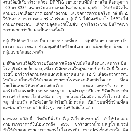
งานวิจัยนี้เรียกว่างานวิจัย DPPRG เขาเอาคนที่มีน้ำตาลในเลือดสูงกว่า
100 มา 3234 คน มาจับฉลากแบ่งเป็นสามกลุ่ม กลุ่มที่ 1. ให้ปรับชีวิตใน
สามประเด็นคืออาหาร ออกกำลังกาย และจัดการความเครียด กลุ่มที่ 2.
ให้กินยาเบาหวานซะเลยรู้แล้วรู้รอด กลุ่มที่ 3. ไม่ต้องทำอะไร ใช้ชีวิตไป
ตามปกติของตน แล้วตามดูคนพวกนี้ไปสี่ปี ดูว่าใครจะป่วยเป็นโรคเบา
หวานมากกว่ากัน ผลเป็นอย่างนี้ครับ
กลุ่มที่ไม่ทำอะไรเลยเป็นเบาหวานมากที่สุด กลุ่มที่กินยาเบาหวานเป็น
เบาหวานรองลงมา ส่วนกลุ่มที่ปรับชีวิตเป็นเบาหวานน้อยที่สุด น้อยกว่า
กลุ่มแรกเกินสองเท่าตัว
ผมศึกษางานวิจัยถึงการปรับอาหารเพื่อลดไขมันในเลือดและลดการเป็น
โรค เริ่มต้นผมก็มาสะดุดที่งานวิจัยขนาดใหญ่ของฮาร์วาร์ดอันนี้ ในงาน
วิจัยนี้ ฮาร์วาร์ดตามดูคนแปดหมื่นกว่าคนนาน 12 ปี เพื่อจะดูว่าการกิน
ไขมันแบบไหนทำให้ป่วยและตายจากโรคหลอดเลือดหัวใจมาก ที่สุด
โดยใช้แคลอรี่ที่เท่ากันเป็นตัวเทียบ และเอาแคลอรี่จากอาหาร
คาร์โบไฮเดรตเป็นเกณฑ์มาตรฐาน พูดง่ายๆว่าเป็นงานวิจัยเทียบระดับ
ความชั่วร้ายของไขมันชนิดต่างๆ ก่อนหน้านี้ผมมีความเข้าใจว่าน้ำมัน
หมู น้ำมันวัว หรือที่เรียกกันว่าไขมันอิ่มตัวนั้น เป็นไขมันที่ชั่วร้ายที่สุด
แต่พอมาศึกษางานวิจัยนี้จึงรู้ว่าเข้าใจชีวิตผิดไปแล้ว
ผลของงานวิจัยนี้ ไขมันที่ชั่วร้ายที่สุดคือไขมันทรานส์ ทำให้ป่วยและ
ตายมากกว่าคาร์โบไฮเดรตถึง 93% ชั่วร้ายกว่าน้ำมันหมูน้ำมันวัวที่
ทำให้ป่วยและตายมากกว่าคาร์โบไฮเดรตสิบ กว่าเปอร์เซ็นต์เท่านั้น คือ