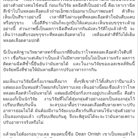
อย่างตัวอย่างคนไข้คนนี้ ก่อนเริ่มวิจัย ผลฉีดสีเป็นอย่างนี้ คือเวลาเราฉีด
สีเข้าไปในหลอดเลือดแล้วถ่ายเอ็กซเรย์ออกมาเป็นภาพยนตร์ ตัวสีจะ
เห็นเป็นสีขาวอย่างนี้ เวลาที่สีวิ่งผ่านจุดที่หลอดเลือดหัวใจมันตีบแคบ
หรือขรุขระ เนื้อสีสีขาวมันก็จะถูกบีบให้แคบและเห็นขอบขรุขระด้วย
อย่างนี้ ส่วนภาพนี้เป็นผลการฉีดสีหลังจากกินมังสะวิรัติไปแล้วห้าปี จะ
เห็นว่ารอยตีบรอยขรุขระที่หลอดเลือดหายไป เหลือแต่ลำสีที่วิ่งได้เต็ม
หลอดเลือดตามปกติ
นี่เป็นหลักฐานวิทยาศาสตร์ชิ้นแรกที่ยืนยันว่าโรคหลอดเลือดหัวใจตีบที่
เรา เชื่อกันมาแต่เดิมว่าเป็นแล้วไม่มีทางหายนั้นไม่เป็นความจริง ผลการ
ติดตามฉีดสีซ้ำนี้ยืนยันว่ามันหายได้ และในงานวิจัยของเอสเซลส์ทินนี้
ปัจจัยหนึ่งที่ช่วยให้มันหายคือการปรับอาหารการกิน
ผมเห็นงานวิจัยนี้ครั้งแรกผมทึ่งมาก ทั้งๆที่เขาทำไว้ตั้งสิบกว่าปีมาแล้ว
แต่ผมเองเป็นหมอหัวใจผมกลับไม่ทราบเลย เห็นอย่างนี้ผมเชื่อแล้วว่าโรค
หลอดเลือดหัวใจมันหายได้ แต่ผมยังมีข้อกริ่งเกรงอยู่ประเด็นหนึ่ง คือตัว
ผมเองก็เป็นนักวิจัย งานวิจัยที่ไม่ได้สุ่มกลุ่มตัวอย่างออกเป็นสองกลุ่มไว้
เปรียบเทียบกันนั้น จะสรุปเอาดื้อๆว่าหลอดเลือดตีบหายเพราะปรับ
อาหารย่อมไม่ได้ มันต้องมีงานวิจัยแบบเดียวกันที่เอาคนไข้มาสุ่มตัวอย่าง
เป็นสองกลุ่มแล้ว เปรียบเทียบกันดู จึงจะพิสูจน์ได้จะจะว่ามันหายเพราะ
ปรับอาหารจริงหรือไม่
แล้วผมไม่ต้องรอนานเลย หมอคนนี้ชื่อ Dean Ornish เขาเป็นหมอหัวใจ