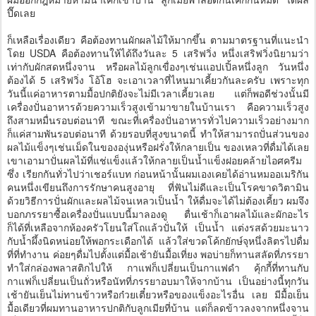
ปึ๊ดเลย
ก็เหลือเรื่องเดียว คือต้องทานผักผลไม้ให้มากขึ้น ตามมาตรฐานที่แนะนำ
โดย USDA คือต้องทานให้ได้ถึงวันละ 5 เสริฟวิ่ง หนึ่งเสริฟวิ่งนิยามว่า
เท่ากับผักสดหนึ่งจาน หรือผลไม้ลูกเขื่องๆเช่นแอปเปิ้ลหนึ่งลูก วันหนึ่ง
ต้องได้ 5 เสริฟวิ่ง โอ้โฮ จะเอาเวลาที่ไหนมาเคี้ยวกันละครับ เพราะทุก
วันนี้แค่อาหารตามมื้อปกติยังจะไม่มีเวลาเคี้ยวเลย แต่ก็พอดีช่วงนั้นมี
เครื่องปั่นอาหารด้วยความเร็วสูงเข้ามาขายในบ้านเรา คือความเร็วสูง
ถึงสามหมื่นรอบต่อนาที ขณะที่เครื่องปั่นอาหารทั่วไปความเร็วอย่างมาก
ก็แค่สามพันรอบต่อนาที ด้วยรอบที่สูงขนาดนี้ ทำให้สามารถปั่นส่วนของ
ผลไม้แข็งๆเช่นเม็ดในขององุ่นหรือฝรั่งให้กลายเป็น ของเหลวที่ดื่มได้เลย
เขาเอามาปั่นผลไม้ที่แช่แข็งแล้วให้กลายเป็นน้ำแข็งฝอยคล้ายไอศครีม
ซึ่ง เรียกกันทั่วไปว่าเชอร์แบท ก่อนหน้านั้นผมเองเคยได้อ่านหมออเมริกัน
คนหนึ่งเขียนถึงการรักษาคนสูงอายุ ที่ฟันไม่ดีและเป็นโรคขาดวิตามิน
ด้วยวิธีการปั่นผักและผลไม้จนเหลวเป็นน้ำ ให้ดื่มจะได้ไม่ต้องเคี้ยว ผมจึง
บอกภรรยาซื้อเครื่องปั่นแบบนี้มาลองดู ตื่นเช้าก็เอาผลไม้และผักอะไร
ก็ได้ที่เหลือจากห้องครัวโยนใส่โถแล้วปั่นให้ เป็นน้ำ แต่งรสด้วยมะนาว
กับน้ำผึ้งนิดหน่อยให้พอกระเดือกได้ แล้วใส่ขวดโค้กยักษ์จุหนึ่งลิตรไปดื่ม
ที่ที่ทำงาน ค่อยๆดื่มไปตั้งแต่มื้อเช้ายันมื้อเที่ยง พอบ่ายก็ทานสลัดที่ภรรยา
ทำใส่กล่องพลาสติกไปให้ กาแฟก็เปลี่ยนเป็นกาแฟดำ คุ้กกี้ที่ทานกับ
กาแฟก็เปลี่ยนเป็นถั่วหรือนัทที่ภรรยาอบมาให้จากบ้าน เป็นอย่างนี้ทุกวัน
เช้ายันเย็นไม่ทานข้าวหรือก๋วยเตี๋ยวหรือของแข็งอะไรอื่น เลย มีมื้อเย็น
มื้อเดียวที่ผมทานอาหารปกติกับลูกเมียที่บ้าน แต่ก็ลดข้าวลงจากหนึ่งจาน