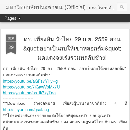
มหาวิทยาลัยประชาชน (Official)
มหาวิทยาลัยประชาชน เพื่อการปฏิวัติประชาชนโดยสันติ Truths :: Peace :: Revolution :: Universal Human Rights :: Democracy (TPRUD)
Pages
ดร. เพียงดิน รักไทย 29 ก.ย. 2559 ตอน
SEP
29
&quot;อย่าเป็นกบให้เขาหลอกต้ม&quot;
มดแดงจงเร่งรวมพลล้มช้าง!
ดร. เพียงดิน รักไทย 29 ก.ย. 2559 ตอน "อย่าเป็นกบให้เขาหลอกต้ม"
มดแดงจงเร่งรวมพลล้มช้าง!
https://youtu.be/aGFs7YHy--g
https://youtu.be/7iGawV8Mx7U
https://youtu.be/ps1ik7xyTqo
---------------------
***Download ร่างจดหมาย เพื่อส่งผู้นำนานาชาติต่าง ๆ ที่
http://tinyurl.com/gsetacg
***โปรดช่วยกันกระจายและส่งให้มากที่สุดนะครับ ขอบคุณครับ
สนับสนุนแนวทางมดแดงล้มช้าง ของ คณะราษฎรเสรีไทย กับ ดร. เพียง
ดิน