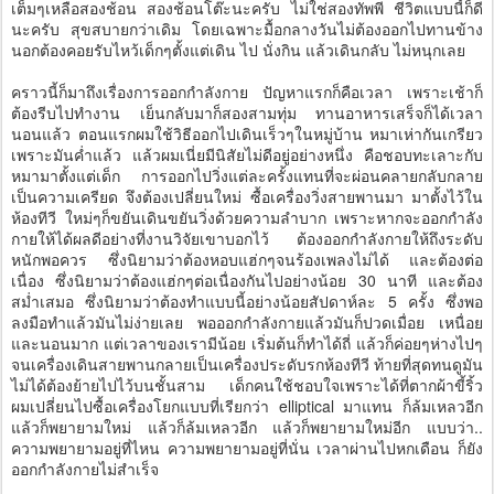
เต็มๆเหลือสองช้อน สองช้อนโต๊ะนะครับ ไม่ใช่สองทัพพี ชีวิตแบบนี้ก็ดี
นะครับ สุขสบายกว่าเดิม โดยเฉพาะมื้อกลางวันไม่ต้องออกไปทานข้าง
นอกต้องคอยรับไหว้เด็กๆตั้งแต่เดิน ไป นั่งกิน แล้วเดินกลับ ไม่หนุกเลย
คราวนี้ก็มาถึงเรื่องการออกกำลังกาย ปัญหาแรกก็คือเวลา เพราะเช้าก็
ต้องรีบไปทำงาน เย็นกลับมาก็สองสามทุ่ม ทานอาหารเสร็จก็ได้เวลา
นอนแล้ว ตอนแรกผมใช้วิธีออกไปเดินเร็วๆในหมู่บ้าน หมาเห่ากันเกรียว
เพราะมันค่ำแล้ว แล้วผมเนี่ยมีนิสัยไม่ดีอยู่อย่างหนึ่ง คือชอบทะเลาะกับ
หมามาตั้งแต่เด็ก การออกไปวิ่งแต่ละครั้งแทนที่จะผ่อนคลายกลับกลาย
เป็นความเครียด จึงต้องเปลี่ยนใหม่ ซื้อเครื่องวิ่งสายพานมา มาตั้งไว้ใน
ห้องทีวี ใหม่ๆก็ขยันเดินขยันวิ่งด้วยความลำบาก เพราะหากจะออกกำลัง
กายให้ได้ผลดีอย่างที่งานวิจัยเขาบอกไว้ ต้องออกกำลังกายให้ถึงระดับ
หนักพอควร ซึ่งนิยามว่าต้องหอบแฮ่กๆจนร้องเพลงไม่ได้ และต้องต่อ
เนื่อง ซึ่งนิยามว่าต้องแฮ่กๆต่อเนื่องกันไปอย่างน้อย 30 นาที และต้อง
สม่ำเสมอ ซึ่งนิยามว่าต้องทำแบบนี้อย่างน้อยสัปดาห์ละ 5 ครั้ง ซึ่งพอ
ลงมือทำแล้วมันไม่ง่ายเลย พอออกกำลังกายแล้วมันก็ปวดเมื่อย เหนื่อย
และนอนมาก แต่เวลาของเรามีน้อย เริ่มต้นก็ทำได้ถี่ แล้วก็ค่อยๆห่างไปๆ
จนเครื่องเดินสายพานกลายเป็นเครื่องประดับรกห้องทีวี ท้ายที่สุดทนดูมัน
ไม่ได้ต้องย้ายไปไว้บนชั้นสาม เด็กคนใช้ชอบใจเพราะได้ที่ตากผ้าขี้ริ้ว
ผมเปลี่ยนไปซื้อเครื่องโยกแบบที่เรียกว่า elliptical มาแทน ก็ล้มเหลวอีก
แล้วก็พยายามใหม่ แล้วก็ล้มเหลวอีก แล้วก็พยายามใหม่อีก แบบว่า..
ความพยายามอยู่ที่ไหน ความพยายามอยู่ที่นั่น เวลาผ่านไปหกเดือน ก็ยัง
ออกกำลังกายไม่สำเร็จ