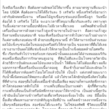
ก็เหลือเรื่องเดียว คือต้องทานผักผลไม้ให้มากขึ้น ตามมาตรฐานที่แนะนำ
โดย USDA คือต้องทานให้ได้ถึงวันละ 5 เสริฟวิ่ง หนึ่งเสริฟวิ่งนิยามว่า
เท่ากับผักสดหนึ่งจาน หรือผลไม้ลูกเขื่องๆเช่นแอปเปิ้ลหนึ่งลูก วันหนึ่ง
ต้องได้ 5 เสริฟวิ่ง โอ้โฮ จะเอาเวลาที่ไหนมาเคี้ยวกันละครับ เพราะทุก
วันนี้แค่อาหารตามมื้อปกติยังจะไม่มีเวลาเคี้ยวเลย แต่ก็พอดีช่วงนั้นมี
เครื่องปั่นอาหารด้วยความเร็วสูงเข้ามาขายในบ้านเรา คือความเร็วสูง
ถึงสามหมื่นรอบต่อนาที ขณะที่เครื่องปั่นอาหารทั่วไปความเร็วอย่างมาก
ก็แค่สามพันรอบต่อนาที ด้วยรอบที่สูงขนาดนี้ ทำให้สามารถปั่นส่วนของ
ผลไม้แข็งๆเช่นเม็ดในขององุ่นหรือฝรั่งให้กลายเป็น ของเหลวที่ดื่มได้เลย
เขาเอามาปั่นผลไม้ที่แช่แข็งแล้วให้กลายเป็นน้ำแข็งฝอยคล้ายไอศครีม
ซึ่ง เรียกกันทั่วไปว่าเชอร์แบท ก่อนหน้านั้นผมเองเคยได้อ่านหมออเมริกัน
คนหนึ่งเขียนถึงการรักษาคนสูงอายุ ที่ฟันไม่ดีและเป็นโรคขาดวิตามิน
ด้วยวิธีการปั่นผักและผลไม้จนเหลวเป็นน้ำ ให้ดื่มจะได้ไม่ต้องเคี้ยว ผมจึง
บอกภรรยาซื้อเครื่องปั่นแบบนี้มาลองดู ตื่นเช้าก็เอาผลไม้และผักอะไร
ก็ได้ที่เหลือจากห้องครัวโยนใส่โถแล้วปั่นให้ เป็นน้ำ แต่งรสด้วยมะนาว
กับน้ำผึ้งนิดหน่อยให้พอกระเดือกได้ แล้วใส่ขวดโค้กยักษ์จุหนึ่งลิตรไปดื่ม
ที่ที่ทำงาน ค่อยๆดื่มไปตั้งแต่มื้อเช้ายันมื้อเที่ยง พอบ่ายก็ทานสลัดที่ภรรยา
ทำใส่กล่องพลาสติกไปให้ กาแฟก็เปลี่ยนเป็นกาแฟดำ คุ้กกี้ที่ทานกับ
กาแฟก็เปลี่ยนเป็นถั่วหรือนัทที่ภรรยาอบมาให้จากบ้าน เป็นอย่างนี้ทุกวัน
เช้ายันเย็นไม่ทานข้าวหรือก๋วยเตี๋ยวหรือของแข็งอะไรอื่น เลย มีมื้อเย็น
มื้อเดียวที่ผมทานอาหารปกติกับลูกเมียที่บ้าน แต่ก็ลดข้าวลงจากหนึ่งจาน
เต็มๆเหลือสองช้อน สองช้อนโต๊ะนะครับ ไม่ใช่สองทัพพี ชีวิตแบบนี้ก็ดี