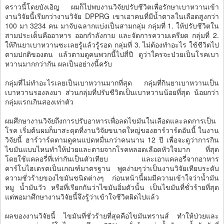
คราวนี้โดยบังเอิญ ผมก็ไปพบงานวิจัยปรับชีวิตเพื่อรักษาเบาหวานเข้า
งานวิจัยนี้เรียกว่างานวิจัย DPPRG เขาเอาคนที่มีน้ำตาลในเลือดสูงกว่า
100 มา 3234 คน มาจับฉลากแบ่งเป็นสามกลุ่ม กลุ่มที่ 1. ให้ปรับชีวิตใน
สามประเด็นคืออาหาร ออกกำลังกาย และจัดการความเครียด กลุ่มที่ 2.
ให้กินยาเบาหวานซะเลยรู้แล้วรู้รอด กลุ่มที่ 3. ไม่ต้องทำอะไร ใช้ชีวิตไป
ตามปกติของตน แล้วตามดูคนพวกนี้ไปสี่ปี ดูว่าใครจะป่วยเป็นโรคเบา
หวานมากกว่ากัน ผลเป็นอย่างนี้ครับ
กลุ่มที่ไม่ทำอะไรเลยเป็นเบาหวานมากที่สุด กลุ่มที่กินยาเบาหวานเป็น
เบาหวานรองลงมา ส่วนกลุ่มที่ปรับชีวิตเป็นเบาหวานน้อยที่สุด น้อยกว่า
กลุ่มแรกเกินสองเท่าตัว
ผมศึกษางานวิจัยถึงการปรับอาหารเพื่อลดไขมันในเลือดและลดการเป็น
โรค เริ่มต้นผมก็มาสะดุดที่งานวิจัยขนาดใหญ่ของฮาร์วาร์ดอันนี้ ในงาน
วิจัยนี้ ฮาร์วาร์ดตามดูคนแปดหมื่นกว่าคนนาน 12 ปี เพื่อจะดูว่าการกิน
ไขมันแบบไหนทำให้ป่วยและตายจากโรคหลอดเลือดหัวใจมาก ที่สุด
โดยใช้แคลอรี่ที่เท่ากันเป็นตัวเทียบ และเอาแคลอรี่จากอาหาร
คาร์โบไฮเดรตเป็นเกณฑ์มาตรฐาน พูดง่ายๆว่าเป็นงานวิจัยเทียบระดับ
ความชั่วร้ายของไขมันชนิดต่างๆ ก่อนหน้านี้ผมมีความเข้าใจว่าน้ำมัน
หมู น้ำมันวัว หรือที่เรียกกันว่าไขมันอิ่มตัวนั้น เป็นไขมันที่ชั่วร้ายที่สุด
แต่พอมาศึกษางานวิจัยนี้จึงรู้ว่าเข้าใจชีวิตผิดไปแล้ว
ผลของงานวิจัยนี้ ไขมันที่ชั่วร้ายที่สุดคือไขมันทรานส์ ทำให้ป่วยและ