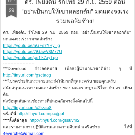
ดร. เพียงดิน รักไทย 29 ก.ย. 2559 ตอน
SEP
29
"อย่าเป็นกบให้เขาหลอกต้ม" มดแดงจงเร่ง
รวมพลล้มช้าง!
ดร. เพียงดิน รักไทย 29 ก.ย. 2559 ตอน "อย่าเป็นกบให้เขาหลอกต้ม"
มดแดงจงเร่งรวมพลล้มช้าง!
https://youtu.be/aGFs7YHy--g
https://youtu.be/7iGawV8Mx7U
https://youtu.be/ps1ik7xyTqo
---------------------
***Download ร่างจดหมาย เพื่อส่งผู้นำนานาชาติต่าง ๆ ที่
http://tinyurl.com/gsetacg
***โปรดช่วยกันกระจายและส่งให้มากที่สุดนะครับ ขอบคุณครับ
สนับสนุนแนวทางมดแดงล้มช้าง ของ คณะราษฎรเสรีไทย กับ ดร. เพียง
ดิน
ส่งข้อมูลลับผ่านช่องทางที่ปลอดภัยทางลิ้งค์ต่อไปนี้
http://tinyurl.com/o2rzao8
http://tinyurl.com/pcqjppt
หรือที่นี่
http://tinyurl.com/gssuvm2
****ลิ้งค์ล่าสุด
และรายงานการปฏิบัติงานและความคืบหน้าเครือข่าย ได้ที่
4everche@gmail.com