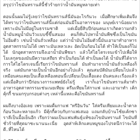
สรุปว่าไขมันทรานส์นี้ชั่วร้ายกว่าน้ำมันหมูหลายเท่า
ตอนนั้นผมไม่รู้เลยว่าไขมันทรานส์นี่มันอะไรกันวะ เมื่อศึกษาเพิ่มเติมจึง
ได้ทราบว่าไขมันทรานส์นี้แต่ก่อนมันมีในอาหารของ มนุษย์เราน้อยมาก
เพราะมันไม่มีอยู่ในธรรมชาติ แต่เมื่อยี่สิบปีก่อนคนเราเกิดความกลัว
น้ำมันหมูน้ำมันวัวแบบขี้ขึ้นสมอง คนก็หันไปหาน้ำมันพืชซึ่งเป็นไขมัน
ไม่อิ่มตัว เช่นน้ำมันถั่วเหลือง แต่ว่าน้ำมันไม่อิ่มตัวนี้มันเอามาทำอาหาร
อุตสาหกรรมไม่ได้ เพราะมันเหลวเละ อัดเป็นก้อนไม่ได้ ทำให้เป็นผงก็ไม่
ได้ นักอุตสาหกรรมจึงเอาน้ำมันพืชมา แล้วใส่ไฮโดรเจนเข้าไปเพื่อให้
โมเลกุลของมันมีความเสถียร ทำเป็นก้อนได้ ทำเป็นผงได้ น้ำมันที่ได้จาก
การใส่ไฮโดรเจนนี้เรียกว่าไขมันทรานส์ มันทำมาจากน้ำมันถั่วเหลืองก็
จริง แต่มันกลายเป็นน้ำมันอีกอย่างไปแล้ว คุณสมบัติมันเปลี่ยนไปแล้ว
เหมือนคนเคยเป็นเสื้อเหลืองตอนนี้เปลี่ยนเป็นเสื้อแดง มันคนละเรื่องแล้ว
แต่เมื่อสิบกว่าปีก่อนวงการแพทย์ยังไม่รู้ เราก็เอาไขมันทรานส์มาทำ
อาหารอุตสาหกรรมเช่นเนยเทียม ครีมเทียมใส่กาแฟ และเอามาทำ เค้ก
คุ้กกี้ ขนมกรุบกรอบต่างๆ เหล่านี้แหละคือไขมันทรานส์
ผมถึงบางอ้อเลย เพราะผมดื่มกาแฟ "ทรีอินวัน" ใส่ครีมเทียมและน้ำตาล
ก้อนวันละหลายแก้ว มีคุ้กกี้ควบกับกาแฟเสมอ แถมกลับบ้านโซ้ยเค้กซา
ราลีเป็นมื้อเย็นอีก เรียกว่าผมเป็นแฟนพันธุ์แท้ของไขมันทรานส์ ไขมันที่
ชั่วร้ายที่สุดมาซะนานนะเนี่ย อุตส่าห์เลิกแคบหมูของโปรดนึกว่าจะได้
ดี..ที่ไหนได้