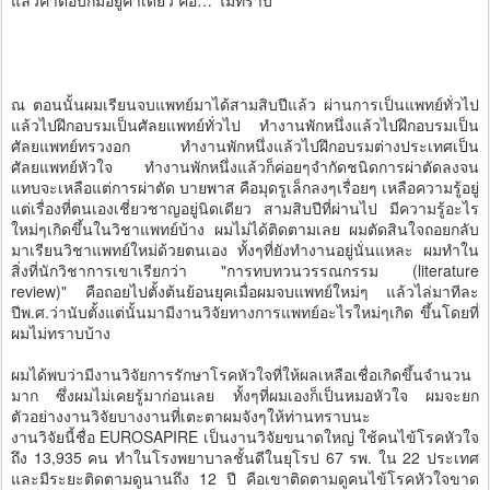
แล้วคำตอบก็มีอยู่คำเดียว คือ…"ไม่ทราบ"
ณ ตอนนั้นผมเรียนจบแพทย์มาได้สามสิบปีแล้ว ผ่านการเป็นแพทย์ทั่วไป
แล้วไปฝึกอบรมเป็นศัลยแพทย์ทั่วไป ทำงานพักหนึ่งแล้วไปฝึกอบรมเป็น
ศัลยแพทย์ทรวงอก ทำงานพักหนึ่งแล้วไปฝึกอบรมต่างประเทศเป็น
ศัลยแพทย์หัวใจ ทำงานพักหนึ่งแล้วก็ค่อยๆจำกัดชนิดการผ่าตัดลงจน
แทบจะเหลือแต่การผ่าตัด บายพาส คือมุดรูเล็กลงๆเรื่อยๆ เหลือความรู้อยู่
แต่เรื่องที่ตนเองเชี่ยวชาญอยู่นิดเดียว สามสิบปีที่ผ่านไป มีความรู้อะไร
ใหม่ๆเกิดขึ้นในวิชาแพทย์บ้าง ผมไม่ได้ติดตามเลย ผมตัดสินใจถอยกลับ
มาเรียนวิชาแพทย์ใหม่ด้วยตนเอง ทั้งๆที่ยังทำงานอยู่นั่นแหละ ผมทำใน
สิ่งที่นักวิชาการเขาเรียกว่า "การทบทวนวรรณกรรม (literature
review)" คือถอยไปตั้งต้นย้อนยุคเมื่อผมจบแพทย์ใหม่ๆ แล้วไล่มาทีละ
ปีพ.ศ.ว่านับตั้งแต่นั้นมามีงานวิจัยทางการแพทย์อะไรใหม่ๆเกิด ขึ้นโดยที่
ผมไม่ทราบบ้าง
ผมได้พบว่ามีงานวิจัยการรักษาโรคหัวใจที่ให้ผลเหลือเชื่อเกิดขึ้นจำนวน
มาก ซึ่งผมไม่เคยรู้มาก่อนเลย ทั้งๆที่ผมเองก็เป็นหมอหัวใจ ผมจะยก
ตัวอย่างงานวิจัยบางงานที่เตะตาผมจังๆให้ท่านทราบนะ
งานวิจัยนี้ชื่อ EUROSAPIRE เป็นงานวิจัยขนาดใหญ่ ใช้คนไข้โรคหัวใจ
ถึง 13,935 คน ทำในโรงพยาบาลชั้นดีในยุโรป 67 รพ. ใน 22 ประเทศ
และมีระยะติดตามดูนานถึง 12 ปี คือเขาติดตามดูคนไข้โรคหัวใจขาด