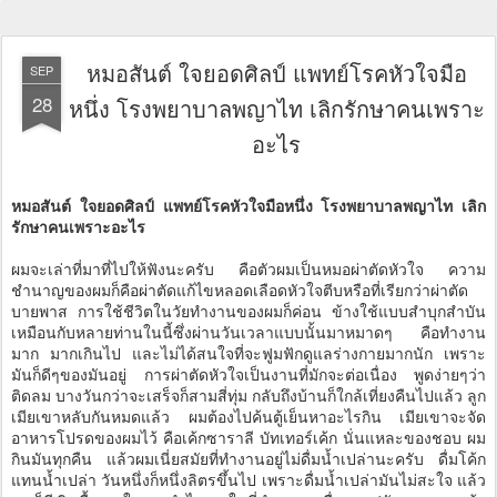
หมอสันต์ ใจยอดศิลป์ แพทย์โรคหัวใจมือ
SEP
28
หนึ่ง โรงพยาบาลพญาไท เลิกรักษาคนเพราะ
อะไร
หมอสันต์ ใจยอดศิลป์ แพทย์โรคหัวใจมือหนึ่ง โรงพยาบาลพญาไท เลิก
รักษาคนเพราะอะไร
ผมจะเล่าที่มาที่ไปให้ฟังนะครับ คือตัวผมเป็นหมอผ่าตัดหัวใจ ความ
ชำนาญของผมก็คือผ่าตัดแก้ไขหลอดเลือดหัวใจตีบหรือที่เรียกว่าผ่าตัด
บายพาส การใช้ชีวิตในวัยทำงานของผมก็ค่อน ข้างใช้แบบสำบุกสำบัน
เหมือนกับหลายท่านในนี้ซึ่งผ่านวันเวลาแบบนั้นมาหมาดๆ คือทำงาน
มาก มากเกินไป และไม่ได้สนใจที่จะฟูมฟักดูแลร่างกายมากนัก เพราะ
มันก็ดีๆของมันอยู่ การผ่าตัดหัวใจเป็นงานที่มักจะต่อเนื่อง พูดง่ายๆว่า
ติดลม บางวันกว่าจะเสร็จก็สามสี่ทุ่ม กลับถึงบ้านก็ใกล้เที่ยงคืนไปแล้ว ลูก
เมียเขาหลับกันหมดแล้ว ผมต้องไปค้นตู้เย็นหาอะไรกิน เมียเขาจะจัด
อาหารโปรดของผมไว้ คือเค้กซาราลี บัทเทอร์เค้ก นั่นแหละของชอบ ผม
กินมันทุกคืน แล้วผมเนี่ยสมัยที่ทำงานอยู่ไม่ดื่มน้ำเปล่านะครับ ดื่มโค้ก
แทนน้ำเปล่า วันหนึ่งก็หนึ่งลิตรขึ้นไป เพราะดื่มน้ำเปล่ามันไม่สะใจ แล้ว