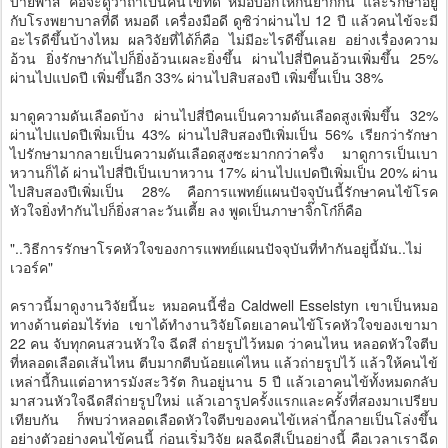
บายพาส คือจะดูว่าถ้าเป็นคนไข้ที่ดี หมอบอกให้กินยาก็กิน และรักษาอยู่
กับโรงพยาบาลที่ดี หมอดี เครื่องมือดี ดูซิว่าผ่านไป 12 ปี แล้วคนไข้จะมี
อะไรดีขึ้นบ้างไหม ผลวิจัยที่ได้ก็คือ ไม่มีอะไรดีขึ้นเลย อย่างเรื่องความ
อ้วน ยิ่งรักษากันไปก็ยิ่งอ้วนเผละยิ่งขึ้น ผ่านไปสี่ปีคนอ้วนเพิ่มขึ้น 25%
ผ่านไปแปดปี เพิ่มขึ้นอีก 33% ผ่านไปสิบสองปี เพิ่มขึ้นเป็น 38%
มาดูความดันเลือดบ้าง ผ่านไปสี่ปีคนเป็นความดันเลือดสูงเพิ่มขึ้น 32%
ผ่านไปแปดปีเพิ่มเป็น 43% ผ่านไปสิบสองปีเพิ่มเป็น 56% เรียกว่ารักษา
ไปรักษามากลายเป็นความดันเลือดสูงซะมากกว่าครึ่ง มาดูการเป็นเบา
หวานก็ได้ ผ่านไปสี่ปีเป็นเบาหวาน 17% ผ่านไปแปดปีเพิ่มเป็น 20% ผ่าน
ไปสิบสองปีเพิ่มเป็น 28% คือการแพทย์แผนปัจจุบันนี้รักษาคนไข้โรค
หัวใจยิ่งทำกันไปก็ยิ่งสาละวันเตี้ย ลง พูดเป็นภาษาจิ๊กโก๋ก็คือ
"..วิธีการรักษาโรคหัวใจของการแพทย์แผนปัจจุบันที่ทำกันอยู่นี้มัน..ไม่
เวอร์ค"
คราวนี้มาดูงานวิจัยนี้นะ หมอคนนี้ชื่อ Caldwell Esselstyn เขาเป็นหมอ
ทางด้านต่อมไร้ท่อ เขาได้ทำงานวิจัยโดยเอาคนไข้โรคหัวใจของเขามา
22 คน จับทุกคนสวนหัวใจ ฉีดสี ถ่ายรูปไว้หมด ว่าคนไหน หลอดหัวใจตีบ
ที่หลอดเลือดเส้นไหน ตีบมากตีบน้อยแค่ไหน แล้วถ่ายรูปไว้ แล้วให้คนไข้
เหล่านี้กินแต่อาหารมังสะวิรัต กินอยู่นาน 5 ปี แล้วเอาคนไข้ทั้งหมดกลับ
มาสวนหัวใจฉีดสีถ่ายรูปใหม่ แล้วเอารูปครั้งแรกและครั้งที่สองมาเปรียบ
เทียบกัน ก็พบว่าหลอดเลือดหัวใจตีบของคนไข้เหล่านี้กลายเป็นโล่งขึ้น
อย่างตัวอย่างคนไข้คนนี้ ก่อนเริ่มวิจัย ผลฉีดสีเป็นอย่างนี้ คือเวลาเราฉีด