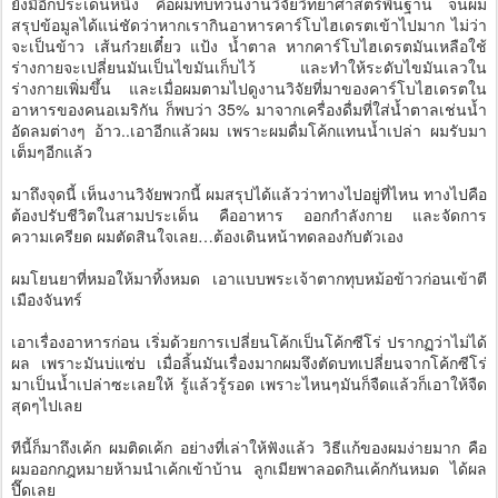
ยังมีอีกประเด็นหนึ่ง คือผมทบทวนงานวิจัยวิทยาศาสตร์พื้นฐาน จนผม
สรุปข้อมูลได้แน่ชัดว่าหากเรากินอาหารคาร์โบไฮเดรตเข้าไปมาก ไม่ว่า
จะเป็นข้าว เส้นก๋วยเตี๋ยว แป้ง น้ำตาล หากคาร์โบไฮเดรตมันเหลือใช้
ร่างกายจะเปลี่ยนมันเป็นไขมันเก็บไว้ และทำให้ระดับไขมันเลวใน
ร่างกายเพิ่มขึ้น และเมื่อผมตามไปดูงานวิจัยที่มาของคาร์โบไฮเดรตใน
อาหารของคนอเมริกัน ก็พบว่า 35% มาจากเครื่องดื่มที่ใส่น้ำตาลเช่นน้ำ
อัดลมต่างๆ อ้าว..เอาอีกแล้วผม เพราะผมดื่มโค้กแทนน้ำเปล่า ผมรับมา
เต็มๆอีกแล้ว
มาถึงจุดนี้ เห็นงานวิจัยพวกนี้ ผมสรุปได้แล้วว่าทางไปอยู่ที่ไหน ทางไปคือ
ต้องปรับชีวิตในสามประเด็น คืออาหาร ออกกำลังกาย และจัดการ
ความเครียด ผมตัดสินใจเลย…ต้องเดินหน้าทดลองกับตัวเอง
ผมโยนยาที่หมอให้มาทิ้งหมด เอาแบบพระเจ้าตากทุบหม้อข้าวก่อนเข้าตี
เมืองจันทร์
เอาเรื่องอาหารก่อน เริ่มด้วยการเปลี่ยนโค้กเป็นโค้กซีโร่ ปรากฏว่าไม่ได้
ผล เพราะมันบ่แซ่บ เมื่อลิ้นมันเรื่องมากผมจึงตัดบทเปลี่ยนจากโค้กซีโร่
มาเป็นน้ำเปล่าซะเลยให้ รู้แล้วรู้รอด เพราะไหนๆมันก็จืดแล้วก็เอาให้จืด
สุดๆไปเลย
ทีนี้ก็มาถึงเค้ก ผมติดเค้ก อย่างที่เล่าให้ฟังแล้ว วิธีแก้ของผมง่ายมาก คือ
ผมออกกฎหมายห้ามนำเค้กเข้าบ้าน ลูกเมียพาลอดกินเค้กกันหมด ได้ผล
ปึ๊ดเลย