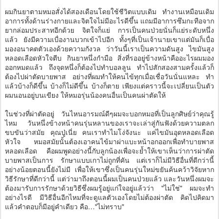
ผมกินยาตามหมอสั่งได้สองเดือนโดยใช้ชีวิตแบบเดิม ทำงานเหมือนเดิม
อาการทั้งด้านร่างกายและจิตใจไม่มีอะไรดีขึ้น แถมมีอาการซึมกะทือจาก
ยากล่อมประสาทอีกด้วย จิตใจก็แย่ การเป็นคนป่วยนั่นก็แย่ระดับหนึ่ง
แล้ว ยังมีความเบื่องานบวกเข้าไปอีก ทั้งๆที่เป็นเจ้านายเขาแต่มันก็เบื่อ
มองอนาคตตัวเองด้วยความกังวล ว่าวันนี้เราเป็นความดันสูง ไขมันสูง
หลอดเลือดหัวใจตีบ กินยาหนึ่งกำมือ สิ่งที่รออยู่ข้างหน้าคืออะไรผมมอง
ออกหมดแล้ว ถึงจุดหนึ่งก็ต้องไปทำบอลลูน ทำไปสักสองสามครั้งแล้วก็
ต้องไปผ่าตัดบายพาส อย่างที่ผมทำให้คนไข้ทุกเมื่อเชื่อวันนั่นแหละ ทำ
แล้วบ้างก็ดีขึ้น บ้างก็ไม่ดีขึ้น บ้างก็ตาย เพียงแต่คราวนี้จะเปลี่ยนเป็นตัว
ผมนอนอยู่บนเขียง ให้หมอรุ่นน้องคนอื่นเป็นคนผ่าตัดให้
ในช่วงที่ผ่าตัดอยู่ วันไหนอารมณ์ดีๆผมจะบอกหมอที่เป็นลูกศิษย์ว่าคุณรู้
ไหม วันหนึ่งข้างหน้าคนรุ่นหลานของเราจะเล่าสู่กันฟังด้วยความตลก
ขบขันว่าสมัย คุณปู่เนี่ย คนเราทำไมโง่จังนะ แค่ไขมันอุดหลอดเลือด
หัวใจ หมอสมัยนั้นต้องเอาคนไข้มาผ่าแบะหน้าอกออกเพื่อทำบายพาส
หลอดเลือด คือผมพูดอย่างนี้กับลูกน้องเพื่อจะย้ำให้เขาเห็นว่าการผ่าตัด
บายพาสเป็นการ รักษาแบบเกาไม่ถูกที่คัน แต่เราก็ไม่มีวิธีอื่นที่ดีกว่านี้
อย่างน้อยตอนนี้ยังไม่มี เพื่อให้เขาซึ่งเป็นคนรุ่นใหม่ขยันค้นคว้าวิจัยหาก
วิธีรักษาที่ดีกว่านี้ แต่ว่ามาถึงตอนนี้ผมเป็นคนป่วยแล้ว และวันหนึ่งผมจะ
ต้องมารับการรักษาด้วยวิธีซึ่งผมรู้อยู่แก่ใจอยู่แล้วว่า "ไม่ใช่" ผมจะทำ
อย่างไรดี มีวิธีอื่นอีกไหมที่จะดูแลตัวเองโดยไม่ต้องผ่าตัด คิดไปคิดมา
แล้วคำตอบก็มีอยู่คำเดียว คือ…"ไม่ทราบ"