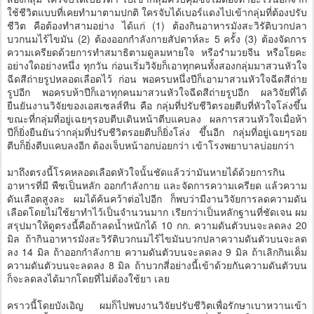
ใช้ชีวิตแบบที่เคยทำมาตามปกติ ใครจับได้เบอร์แดงไปเข้ากลุ่มที่ต้องปรับ
ชีวิต คือต้องทำสามอย่าง ได้แก่ (1) ต้องกินอาหารมังสะวิรัติบวกปลา
บวกนมไร้ไขมัน (2) ต้องออกกำลังกายสัปดาห์ละ 5 ครั้ง (3) ต้องจัดการ
ความเครียดด้วยการทำสมาธิตามดูลมหายใจ หรือรำมวยจีน หรือโยคะ
อย่างใดอย่างหนึ่ง ทุกวัน ก่อนเริ่มวิจัยก็เอาทุกคนทั้งสองกลุ่มมาสวนหัวใจ
ฉีดสีถ่ายรูปหลอดเลือดไว้ ก่อน พอครบหนึ่งปีก็เอามาสวนหัวใจฉีดสีถ่าย
รูปอีก พอครบห้าปีก็เอาทุกคนมาสวนหัวใจฉีดสีถ่ายรูปอีก ผลวิจัยที่ได้
ยืนยันงานวิจัยของเอสเซลส์ทีน คือ กลุ่มที่ปรับชีวิตรอยตีบที่หัวใจโล่งขึ้น
ขณะที่กลุ่มที่อยู่เฉยๆรอบตีบเดินหน้าตีบแคบลง ผลการสวนหัวใจเมื่อห้า
ปีก็ยิ่งยืนยันว่ากลุ่มที่ปรับชีวิตรอยตีบก็ยิ่งโล่ง ขึ้นอีก กลุ่มที่อยู่เฉยๆรอย
ตีบก็ยิ่งตีบแคบลงอีก ต้องเจ็บหน้าอกบ่อยกว่า เข้าโรงพยาบาลบ่อยกว่า
มาถึงตรงนี้โรคหลอดเลือดหัวใจนั้นชัดแล้วว่ามันหายได้ด้วยการกิน
อาหารที่มี พืชเป็นหลัก ออกกำลังกาย และจัดการความเครียด แล้วความ
ดันเลือดสูงละ ผมได้ค้นคว้าต่อไปอีก ก็พบว่ามีงานวิจัยการลดความดัน
เลือดโดยไม่ใช้ยาทำไว้เป็นจำนวนมาก เรียกว่าเป็นหลักฐานที่ชัดเจน ผม
สรุปมาให้ดูตรงนี้คือถ้าลดน้ำหนักได้ 10 กก. ความดันตัวบนจะลดลง 20
มิล ถ้ากินอาหารมังสะวิรัติบวกนมไร้ไขมันบวกปลาความดันตัวบนจะลด
ลง 14 มิล ถ้าออกกำลังกาย ความดันตัวบนจะลดลง 9 มิล ถ้าเลิกกินเค็ม
ความดันตัวบนจะลดลง 8 มิล ถ้าบวกสี่อย่างนี้เข้าด้วยกันความดันตัวบน
ก็จะลดลงได้มากโดยที่ไม่ต้องใช้ยา เลย
คราวนี้โดยบังเอิญ ผมก็ไปพบงานวิจัยปรับชีวิตเพื่อรักษาเบาหวานเข้า