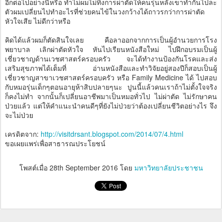
อีกต่อไปอย่างนี้หรือ ทำไม่ผมไม่ทิ้งการผ่าตัดให้คนรุ่นหลังเขาทำกันไปละ
ตัวผมเปลี่ยนไปทำอะไรที่ช่วยคนไข้ในวงกว้างได้ถาวรกว่าการผ่าตัด
หัวใจเสีย ไม่ดีกว่าหรือ
คิดได้แล้วผมก็ตัดสินใจเลย คือลาออกจากการเป็นผู้อำนวยการโรง
พยาบาล เลิกผ่าตัดหัวใจ หันไปเรียนหนังสือใหม่ ไปฝึกอบรมเป็นผู้
เชี่ยวชาญด้านเวชศาสตร์ครอบครัว จะได้ทำงานป้องกันโรคและส่ง
เสริมสุขภาพได้เต็มที่ อ่านหนังสือและทำวิจัยอยู่สองปีก็สอบเป็นผู้
เชี่ยวชาญสาขาเวชศาสตร์ครอบครัว หรือ Family Medicine ได้ ไปสอบ
กับหมอรุ่นเด็กๆตอนอายุห้าสิบปลายๆนะ ปูนนี้แล้วคนเราถ้าไม่ตั้งใจจริง
ก็คงไม่ทำ จากนั้นก็เปลี่ยนอาชีพมาเป็นหมอทั่วไป ไม่ผ่าตัด ไม่รักษาคน
ป่วยแล้ว แต่ให้คำแนะนำคนดีๆที่ยังไม่ป่วยว่าต้องเปลี่ยนชีวิตอย่างไร จึง
จะไม่ป่วย
เครดิตจาก:
http://visitdrsant.blogspot.com/2014/07/4.html
ขอเผยแพร่เพื่อสาธารณประโยชน์
โพสต์เมื่อ
28th September 2016
โดย
มหาวิทยาลัยประชาชน