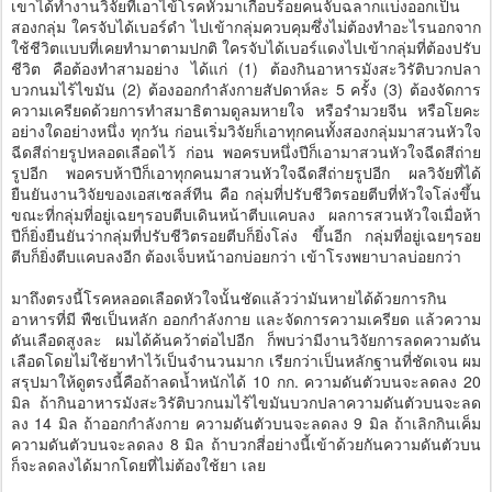
เขาได้ทำงานวิจัยที่เอาไข้โรคหัวมาเกือบร้อยคนจับฉลากแบ่งออกเป็น
สองกลุ่ม ใครจับได้เบอร์ดำ ไปเข้ากลุ่มควบคุมซึ่งไม่ต้องทำอะไรนอกจาก
ใช้ชีวิตแบบที่เคยทำมาตามปกติ ใครจับได้เบอร์แดงไปเข้ากลุ่มที่ต้องปรับ
ชีวิต คือต้องทำสามอย่าง ได้แก่ (1) ต้องกินอาหารมังสะวิรัติบวกปลา
บวกนมไร้ไขมัน (2) ต้องออกกำลังกายสัปดาห์ละ 5 ครั้ง (3) ต้องจัดการ
ความเครียดด้วยการทำสมาธิตามดูลมหายใจ หรือรำมวยจีน หรือโยคะ
อย่างใดอย่างหนึ่ง ทุกวัน ก่อนเริ่มวิจัยก็เอาทุกคนทั้งสองกลุ่มมาสวนหัวใจ
ฉีดสีถ่ายรูปหลอดเลือดไว้ ก่อน พอครบหนึ่งปีก็เอามาสวนหัวใจฉีดสีถ่าย
รูปอีก พอครบห้าปีก็เอาทุกคนมาสวนหัวใจฉีดสีถ่ายรูปอีก ผลวิจัยที่ได้
ยืนยันงานวิจัยของเอสเซลส์ทีน คือ กลุ่มที่ปรับชีวิตรอยตีบที่หัวใจโล่งขึ้น
ขณะที่กลุ่มที่อยู่เฉยๆรอบตีบเดินหน้าตีบแคบลง ผลการสวนหัวใจเมื่อห้า
ปีก็ยิ่งยืนยันว่ากลุ่มที่ปรับชีวิตรอยตีบก็ยิ่งโล่ง ขึ้นอีก กลุ่มที่อยู่เฉยๆรอย
ตีบก็ยิ่งตีบแคบลงอีก ต้องเจ็บหน้าอกบ่อยกว่า เข้าโรงพยาบาลบ่อยกว่า
มาถึงตรงนี้โรคหลอดเลือดหัวใจนั้นชัดแล้วว่ามันหายได้ด้วยการกิน
อาหารที่มี พืชเป็นหลัก ออกกำลังกาย และจัดการความเครียด แล้วความ
ดันเลือดสูงละ ผมได้ค้นคว้าต่อไปอีก ก็พบว่ามีงานวิจัยการลดความดัน
เลือดโดยไม่ใช้ยาทำไว้เป็นจำนวนมาก เรียกว่าเป็นหลักฐานที่ชัดเจน ผม
สรุปมาให้ดูตรงนี้คือถ้าลดน้ำหนักได้ 10 กก. ความดันตัวบนจะลดลง 20
มิล ถ้ากินอาหารมังสะวิรัติบวกนมไร้ไขมันบวกปลาความดันตัวบนจะลด
ลง 14 มิล ถ้าออกกำลังกาย ความดันตัวบนจะลดลง 9 มิล ถ้าเลิกกินเค็ม
ความดันตัวบนจะลดลง 8 มิล ถ้าบวกสี่อย่างนี้เข้าด้วยกันความดันตัวบน
ก็จะลดลงได้มากโดยที่ไม่ต้องใช้ยา เลย