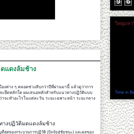
9
6
วิทยุมหา
ติดตามดร.
มดแดงล้มช้าง
เวลาในปร
ต่าง ๆ ตลอดช่วงสิบกว่าปีที่ผ่านมานี้ แล้วดูว่าการ
Time in B
น จะยึดหลักใด ผมเสนอหลักสำหรับแนวทางปฏิวัติแบบ
ใจว่าจะทำอะไรในแต่ละวัน ระยะเฉพาะหน้า ระยะกลาง
างปฏิวัติมดแดงล้มช้าง
่สุดของกระบวนการปฏิวัติ (ปัจจัยสู่ชัยชนะ) และผลของ