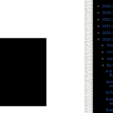
►
2026
(
►
2025
(
►
2022
►
2021
►
2020
▼
2019
►
กัน
►
กร
►
เม
▼
มีน
หาก 
ดึ
จุดจ
ดร
หัวใ
สังค
อย
สังค