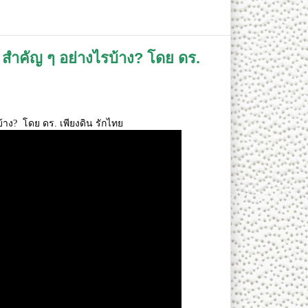
 สำคัญ ๆ อย่างไรบ้าง? โดย ดร.​
บ้าง? โดย ดร. เพียงดิน รักไทย