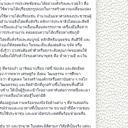
การพัฒนาและการประสพชัยชนะได้อย่างแท้จริงและรวดเร็ว คือ
ใช้ความได้เปรียบทุกรูปแบบในการสร้างความเปลี่ยนแปลง
ต้องใช้ความได้เปรียบเช่น จำนวนอันมหาศาลของประชาชนผู้
ำนาจอธิปไตยที่แท้จริง หลักการประชาธิปไตยและสิทธิ
ำนาจปืนและอำนาจเถื่อนเสื่อมสมรรถภาพ เครื่องมือสื่อสาร
และการประสานงาน ตลอดจนความได้เปรียบทางชัยภูมิ
ยที่แท้จริงและสมบูรณ์ หลักสิทธิมนุษยชน สันติวิธี และ
าตัวเองให้สอดคล้อง ในขณะที่จะต้องต่อต้าน ขจัด หรือ
หยั่งรู้ว่า ปวงชนต้องทำตัวหรือยกระดับคุณภาพของตนให้
ทียบเคียงได้กับหัวใจของศาสนาพุทธ คือ ทำความดี ละเว้น
ที่ครอบงำ เอารัดเอาเปรียบ กดขี่ ข่มเหง และยัดเยียด
รอง การทหาร เศรษฐกิจ สังคม วัฒนธรรม การศึกษา
ว่า ตัวบุคคล โครงสร้างองค์กรหรือสถาบันต่าง ๆ กลไก
 (วัฒนธรรม) และจิตสำนึกที่ถูกสร้างขึ้นโดยชนชั้นที่ได้
าง ให้เป็นผู้รู้และเข้าใจอย่างเท่าทันต่อการกดขี่และเอา
บการเคลื่อนไหวต่อสู้ในทุกมิติ
ต้องอยู่บนความพร้อมของปัจจัยด้านต่าง ๆ ที่สานสอดกัน
ารณ์ร่วมและแนวทางที่เป็นเอกภาพ ขบวนนำที่มีความชอบ
งรับใช้ประชาชน และมหามิตรประเทศที่พร้อมช่วยเหลือ
น รุก และรุกฆาต ในแต่ละมิติตามภววิสัยที่เป็นจริง แต่จะ