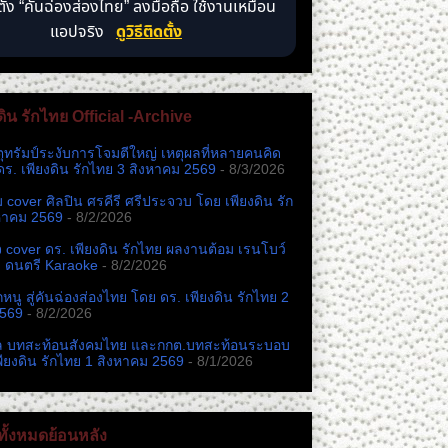
ตั้ง “คันฉ่องส่องไทย” ลงมือถือ ใช้งานเหมือน
แอปจริง
ดูวิธีติดตั้ง
ดิน รักไทย Official -Archive
ตุทรัมป์ระงับการโจมตีใหญ่ เหตุผลที่หลายคนคิด
ดร. เพียงดิน รักไทย 3 สิงหาคม 2569
- 8/3/2026
หม cover ศิลปิน ศรคีรี ศรีประจวบ โดย เพียงดิน รัก
หาคม 2569
- 8/2/2026
cover ดร. เพียงดิน รักไทย ผลงานต้อม เรนโบว์
ง ดนตรี Karaoke
- 8/2/2026
นู สู่คันฉ่องส่องไทย โดย ดร. เพียงดิน รักไทย 2
2569
- 8/2/2026
ล บทสะท้อนสังคมไทย และกกต.​บทสะท้อนระบอบ
พียงดิน รักไทย 1 สิงหาคม 2569
- 8/1/2026
ั้งหมดย้อนหลัง