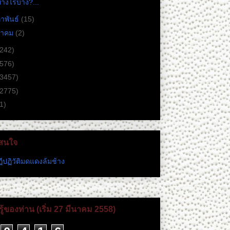
่างไรบ้าง?...
ภาพันธ์
(15)
ราคม
(2)
(242)
(576)
(3457)
(2775)
1)
่าสนใจ
ีปฏิวัติมดแดงล้มช้าง
ู้ของท่าน (เริ่ม 27 มีนาคม 2558)