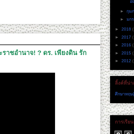
อย
►
กุม
►
มก
►
2018
►
2017
►
2016
ราชอำนาจ! ? ดร. เพียงดิน รัก
►
2015
►
2012
(
ลิ้งค์ที่น
ศึกษาทฤษฎ
การเรียนร