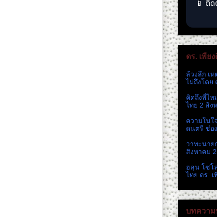
📱 ติด
ดร. เพียง
ล้วงลึก เห
ไม่ถึงโดย 
คิดถึงพี่ไ
ไทย 2 สิง
ความในใจ 
ดนตรี ช่อ
วาทะนายกห
สิงหาคม 
ฮลุน โซโ
ไทย ดร. เ
บทความท