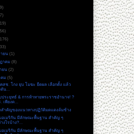
9)
7)
(19)
(56)
(176)
(33)
ยายน
(1)
กฎาคม
(8)
ษายน
(2)
าคม
(5)
คสช.​ โกง ยุบ โมฆะ ยืดผล เลือกตั้ง แล้ว
งดัน...
บประยุทธ์ & การท้าทายพระราชอำนาจ! ?
. เพียงด...
จสำคัญของแนวทางปฏิวัติมดแดงล้มช้าง
มอเมริกัน มีลักษณะพื้นฐาน สำคัญ ๆ
่างไรบ้าง?...
มอเมริกัน มีลักษณะพื้นฐาน สำคัญ ๆ