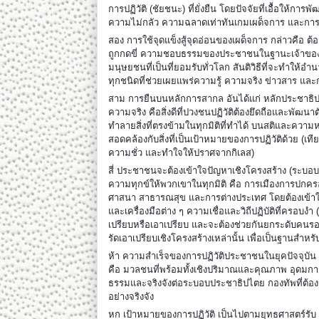
การปฏิวัติ (ชัยชนะ) ที่ยั่งยืน โดยปัจจัยที่เอื้อให้
ความไม่กลัว ความฉลาดเท่าทันเกมเผด็จการ และการ
สอง การใช้จุดแข็งสู้จุดอ่อนของเผด็จการ กล่าวคือ 
ถูกกดขี่ ความชอบธรรมของประชาชนในฐานะเจ้าของอ
มนุษยชนที่เป็นที่ยอมรับทั่วโลก สันติวิธีที่จะทำให้อ
ทุกชนิดที่ช่วยเผยแพร่ความรู้ ความจริง ข่าวสาร 
สาม การยืนบนหลักการสากล อันได้แก่ หลักประชาธิปไต
ความจริง คือสิ่งดีที่ปวงชนปฏิวัติต้องยึดถือและพัฒน
ทำลายสิ่งที่ตรงข้ามในทุกมิติที่ทำได้ บนสติและความ
สอดคล้องกับสิ่งที่เป็นเป้าหมายของการปฏิวัติด้วย (เ
ความชั่ว และทำใจให้ปราศจากกิเลส)
สี่ ประชาชนจะต้องเข้าใจปัญหาเชิงโครงสร้าง (ระบอบ) 
ความทุกข์ให้พวกเขาในทุกมิติ คือ การเมืองการปกค
ศาสนา สาธารณสุข และการต่างประเทศ โดยต้องเข้าใจ
และเครื่องมือต่าง ๆ ความเชื่อและวิถีปฏิบัติที่ครอบงำ
เปรียบหรือเอาเปรียบ และจะต้องช่วยกันยกระดับคนรอบข้
รัดเอาเปรียบเชิงโครงสร้างเหล่านั้น เพื่อเป็นฐานสำหรั
ห้า ความสำเร็จของการปฏิวัติประชาชนในยุคปัจจุบัน 
คือ มวลชนที่พร้อมทั้งเชิงปริมาณและคุณภาพ อุดมก
ธรรมและจริงจังต่อระบอบประชาธิปไตย กองทัพที่ต้อ
อย่างจริงจัง
หก เป้าหมายของการปฏิวัติ เป็นไปตามยุทธศาสตร์รับ ยั