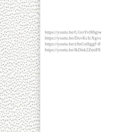
หาก คสช.​
โกง
ยุบ โมฆะ ยืดผล เลือกตั้ง
แล้วดึงดันอยู่ต่อ??
ดร. เพียงดิน รักไทย
16 มีนาคม 2562
https://youtu.be/G1roYvH8giw
https://youtu.be/DxvKcIcXgvs
https://youtu.be/zSnGsHggF-8
https://youtu.be/lkDnk2ZmiF8