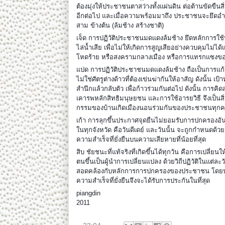
ต้องมุ่งให้ประชาชนตาสว่างทั้งแผ่นดิน ต่อต้านขัดขืนสิ
อีกต่อไป และเมื่อความพร้อมมาถึง ประชาชนจะยึดอำ
สาม ข้างต้น (ล้มช้าง สร้างชาติ)
เจ็ด การปฏิวัติประชาชนมดแดงล้มช้าง ยึดหลักการใ
ไล่น้ำเสีย เพื่อไม่ให้เกิดการสูญเสียอย่างควบคุมไม่ไ
โหดร้าย หรือสงครามกลางเมือง หรือการแทรกแซงข
แปด การปฏิวัติประชาชนมดแดงล้มช้าง ถือเป็นการแก้
ไม่ใช่ศัตรูต่างด้าวที่ต้องเข่นฆ่ากันให้อาสัญ ดังนั้น เป
สำนึกแล้วกลับตัว เพื่อก้าวร่วมกันต่อไป ดังนั้น การ
เคารพหลักสิทธิมนุษยชน และการใช้อารยวิธี จึงเป็นสิ
กรรมของบ้านเกิดเมืองนอนร่วมกันของประชาชนทุก
เก้า การลุกขึ้นประกาศจุดยืนไม่ยอมรับการปกครองอ
ในทุกจังหวัด คือวันดีเดย์ และวันนั้น จะถูกกำหนดด้วย
ความสำเร็จที่ยั่งยืนบนความเสียหายที่น้อยที่สุด
สิบ ชัยชนะที่แท้จริงที่เกิดขึ้นได้ทุกวัน คือการเปลี่ย
ตนขึ้นเป็นผู้นำการเปลี่ยนแปลง ด้วยวิถีปฏิวัติในแต่ละว
สอดคล้องกับหลักการการปกครองของประชาชน โดยปร
ความสำเร็จที่ยั่งยืนจึงจะได้รับการประกันในที่สุด
piangdin
2011