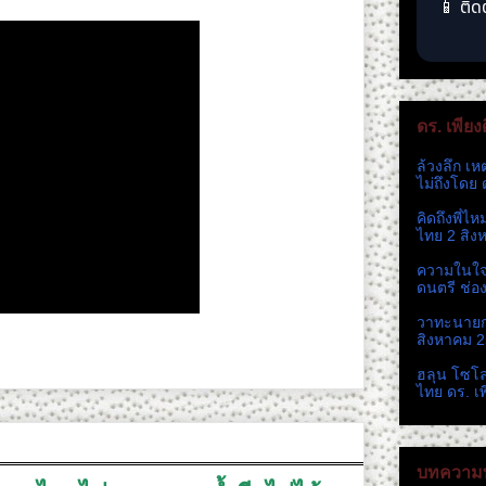
📱 ติด
ดร. เพียง
ล้วงลึก เห
ไม่ถึงโดย 
คิดถึงพี่ไ
ไทย 2 สิง
ความในใจ 
ดนตรี ช่อ
วาทะนายกห
สิงหาคม 
ฮลุน โซโ
ไทย ดร. เ
บทความท