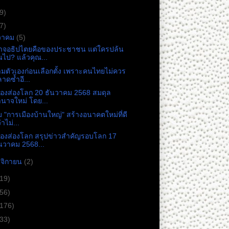
9)
7)
วาคม
(5)
าจอธิปไตยคือของประชาชน แต่ใครปล้น
นไป? แล้วคุณ...
มตัวเองก่อนเลือกตั้ง เพราะคนไทยไม่ควร
าดซ้ำอี...
่องส่องโลก 20 ธันวาคม 2568 สมดุล
นาจใหม่ โดย...
 "การเมืองบ้านใหญ่" สร้างอนาคตใหม่ที่ดี
่าไม่...
่องส่องโลก สรุปข่าวสำคัญรอบโลก 17
นวาคม 2568...
จิกายน
(2)
(19)
(56)
(176)
(33)