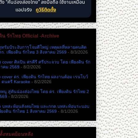
ตั้ง “คันฉ่องส่องไทย” ลงมือถือ ใช้งานเหมือน
แอปจริง
ดูวิธีติดตั้ง
ดิน รักไทย Official -Archive
ตุทรัมป์ระงับการโจมตีใหญ่ เหตุผลที่หลายคนคิด
ดร. เพียงดิน รักไทย 3 สิงหาคม 2569
- 8/3/2026
หม cover ศิลปิน ศรคีรี ศรีประจวบ โดย เพียงดิน รัก
หาคม 2569
- 8/2/2026
cover ดร. เพียงดิน รักไทย ผลงานต้อม เรนโบว์
ง ดนตรี Karaoke
- 8/2/2026
นู สู่คันฉ่องส่องไทย โดย ดร. เพียงดิน รักไทย 2
2569
- 8/2/2026
ล บทสะท้อนสังคมไทย และกกต.​บทสะท้อนระบอบ
พียงดิน รักไทย 1 สิงหาคม 2569
- 8/1/2026
ั้งหมดย้อนหลัง