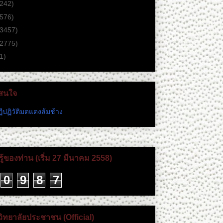
(242)
(576)
(3457)
(2775)
1)
่าสนใจ
ีปฏิวัติมดแดงล้มช้าง
ู้ของท่าน (เริ่ม 27 มีนาคม 2558)
0
9
8
7
วิทยาลัยประชาชน (Official)