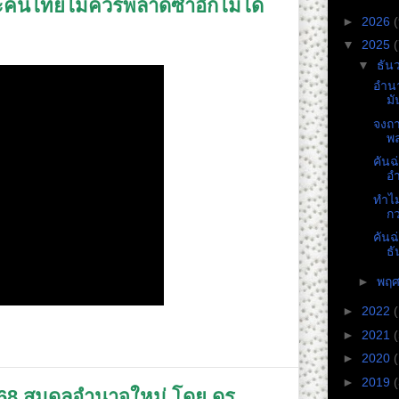
าะคนไทยไม่ควรพลาดซ้ำอีกไม่ได้
►
2026
(
▼
2025
(
▼
ธัน
อำน
มั
จงถา
พล
คันฉ
อำ
ทำไม
กว
คันฉ
ธั
►
พฤศ
►
2022
►
2021
►
2020
►
2019
568 สมดุลอำนาจใหม่ โดย ดร.