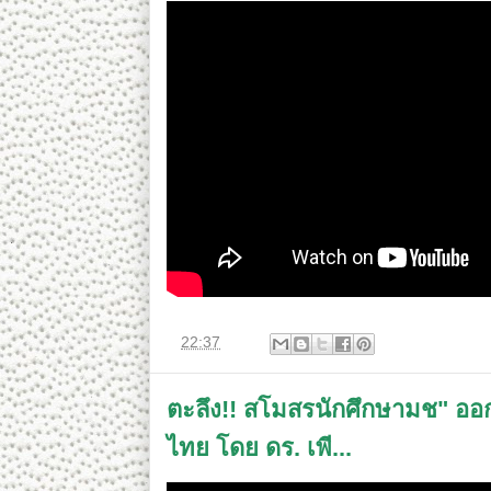
ที่
22:37
ตะลึง!! สโมสรนักศึกษามช" ออ
ไทย โดย ดร.​ เพี...