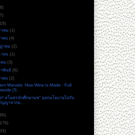
9)
7)
(19)
วาคม
(1)
หาคม
(4)
กฎาคม
(2)
ุนายน
(1)
าคม
(3)
ภาพันธ์
(6)
ราคม
(2)
rn Marvels: How Wine Is Made - Full
isode (S...
ง!! สโมสรนักศึกษามช" ออกนโยบายไม่รับ
ริญญาจากม...
(56)
(176)
(33)