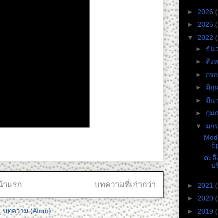
►
2026
(
►
2025
(
▼
2022
►
ธัน
►
สิง
►
กร
►
มิถ
►
มีน
►
กุม
▼
มก
Mode
Ep
ตะลึ
ป
น้าแรก
บทความที่เก่ากว่า
►
2021
►
2020
:
บทความ (Atom)
►
2019