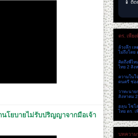
📱 ติด
ดร. เพียง
ล้วงลึก เห
ไม่ถึงโดย 
คิดถึงพี่ไ
ไทย 2 สิง
ความในใจ 
ดนตรี ช่อ
วาทะนายกห
สิงหาคม 
ฮลุน โซโ
ไทย ดร. เ
กนโยบายไม่รับปริญญาจากมือเจ้า
บทความท