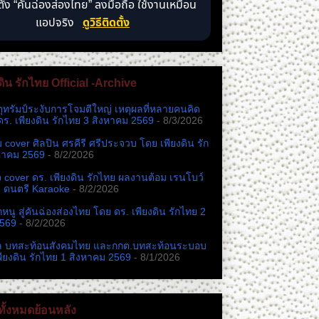
ตั้ง “คันฉ่องส่องไทย” ลงมือถือ ใช้งานเหมือน
แอปจริง
ดูวิธีติดตั้ง
ดิน รักไทย Official -Archive
ตุทรัมป์ระงับการโจมตีใหญ่ เหตุผลที่หลายคนคิด
ดร. เพียงดิน รักไทย 3 สิงหาคม 2569
- 8/3/2026
หม cover ศิลปิน ศรคีรี ศรีประจวบ โดย เพียงดิน รัก
หาคม 2569
- 8/2/2026
cover ดร. เพียงดิน รักไทย ผลงานต้อม เรนโบว์
ง ดนตรี Karaoke
- 8/2/2026
นู สู่คันฉ่องส่องไทย โดย ดร. เพียงดิน รักไทย 2
2569
- 8/2/2026
ล บทสะท้อนสังคมไทย และกกต.​บทสะท้อนระบอบ
พียงดิน รักไทย 1 สิงหาคม 2569
- 8/1/2026
ั้งหมดย้อนหลัง