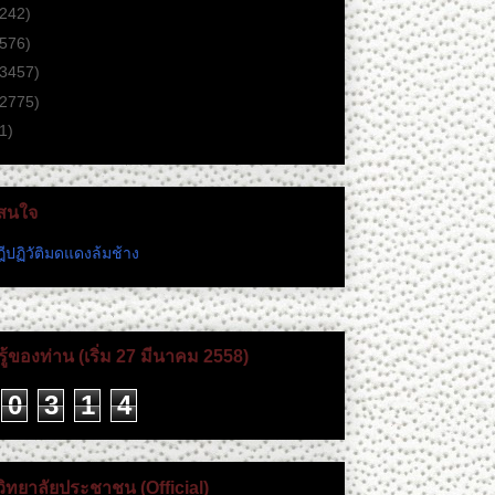
(242)
(576)
(3457)
(2775)
1)
่าสนใจ
ีปฏิวัติมดแดงล้มช้าง
ู้ของท่าน (เริ่ม 27 มีนาคม 2558)
0
3
1
4
วิทยาลัยประชาชน (Official)