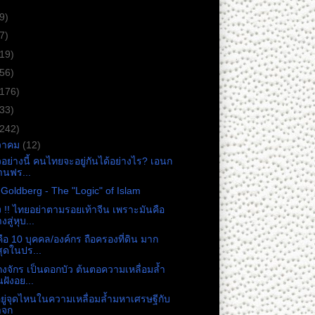
9)
7)
(19)
(56)
(176)
(33)
(242)
วาคม
(12)
วอย่างนี้ คนไทยจะอยู่กันได้อย่างไร? เอนก
านฟร...
 Goldberg - The "Logic" of Islam
ง !! ไทยอย่าตามรอยเท้าจีน เพราะมันคือ
งสู่หุบ...
ือ 10 บุคคล/องค์กร ถือครองที่ดิน มาก
่สุดในปร...
กงจักร เป็นดอกบัว ต้นตอความเหลื่อมล้ำ
นฝังอย...
ยู่จุดไหนในความเหลื่อมล้ำมหาเศรษฐีกับ
าจก