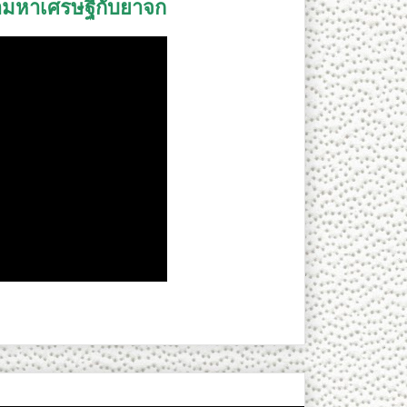
้ำมหาเศรษฐีกับยาจก