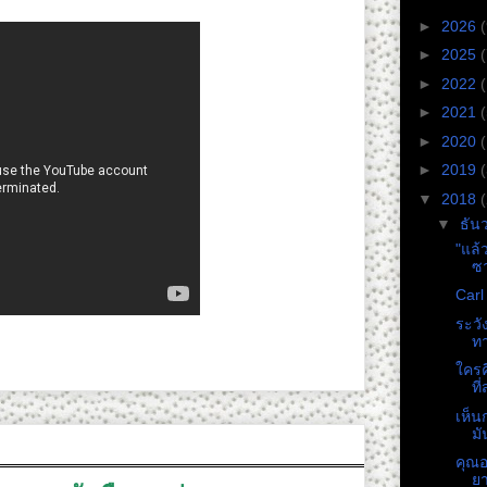
►
2026
(
►
2025
(
►
2022
►
2021
►
2020
►
2019
▼
2018
▼
ธัน
"แล้
ซ
Carl
ระวั
ทา
ใครค
ที
เห็น
มั
คุณอ
ย