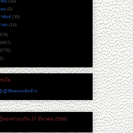
ษายน
(16)
าคม
(5)
ภาพันธ์
(35)
ราคม
(14)
(576)
(3457)
(2775)
1)
่าสนใจ
ีปฏิวัติมดแดงล้มช้าง
ู้ของท่าน (เริ่ม 27 มีนาคม 2558)