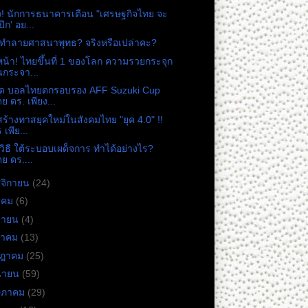
ง! นักการธนาคารเตือน "เศรษฐกิจไทย จะ
ป๊ก' อย...
องทำลายศาสนาพุทธ? จริงหรือเปล่าคะ?
น้า! ไทยขึ้นที่ 1 ของโลก ความรวยกระจุก
กระจา...
คิด บอลไทยตกรอบรอง AFF Suzuki Cup
ย ดร. เพียง...
ร้างทาสยุคใหม่ในสังคมไทย "ยุค 4.0" !!
 เพีย...
ิวิธี ใต้ระบอบเผด็จการ ทำได้อย่างไร?
ย ดร.​...
จิกายน
(24)
าคม
(6)
ยายน
(4)
หาคม
(13)
กฎาคม
(25)
ุนายน
(59)
ษภาคม
(29)