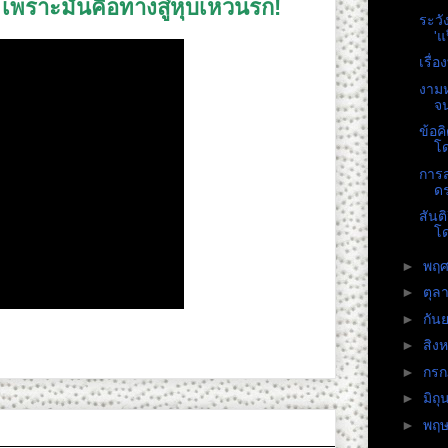
 เพราะมันคือทางสู่หุบเหวนรก!
ระวั
'แ
เรื่
งามห
จน
ข้อ
โด
การส
ดร
สันต
โด
►
พฤศ
►
ตุล
►
กัน
►
สิง
►
กร
►
มิถ
►
พฤ