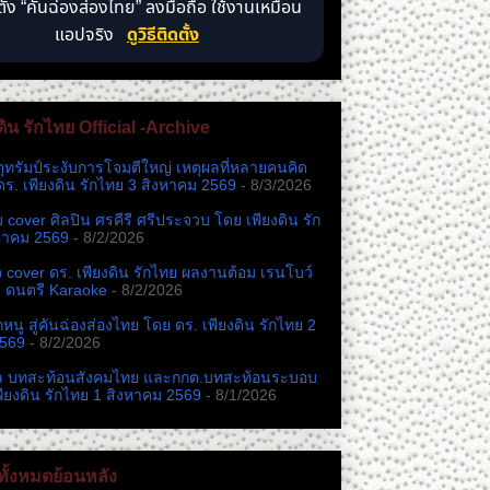
ตั้ง “คันฉ่องส่องไทย” ลงมือถือ ใช้งานเหมือน
แอปจริง
ดูวิธีติดตั้ง
ดิน รักไทย Official -Archive
ตุทรัมป์ระงับการโจมตีใหญ่ เหตุผลที่หลายคนคิด
ดร. เพียงดิน รักไทย 3 สิงหาคม 2569
- 8/3/2026
หม cover ศิลปิน ศรคีรี ศรีประจวบ โดย เพียงดิน รัก
หาคม 2569
- 8/2/2026
cover ดร. เพียงดิน รักไทย ผลงานต้อม เรนโบว์
ง ดนตรี Karaoke
- 8/2/2026
นู สู่คันฉ่องส่องไทย โดย ดร. เพียงดิน รักไทย 2
2569
- 8/2/2026
ล บทสะท้อนสังคมไทย และกกต.​บทสะท้อนระบอบ
พียงดิน รักไทย 1 สิงหาคม 2569
- 8/1/2026
ั้งหมดย้อนหลัง