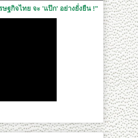
ฐกิจไทย จะ 'แป๊ก' อย่างยั่งยืน !"