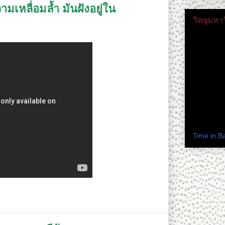
มเหลื่อมล้ำ มันฝังอยู่ใน
วิทยุมหา
ติดตามดร.
เวลาในปร
Time in B