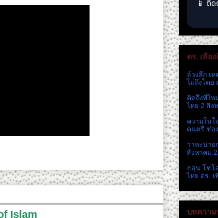
📱 ติด
ดร. เพียง
ล้วงลึก เห
ไม่ถึงโดย 
คิดถึงพี่ไ
ไทย 2 สิง
ความในใจ 
ดนตรี ช่อ
วาทะนายกห
สิงหาคม 
ฮลุน โซโ
ไทย ดร. เ
บทความท
of Islam