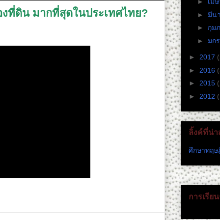
►
เม
องที่ดิน มากที่สุดในประเทศไทย?
►
มีน
►
กุม
►
มก
►
2017
►
2016
►
2015
►
2012
(
ลิ้งค์ที่น
ศึกษาทฤษฎ
การเรียนร