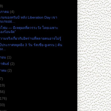
9)
ษภาคม
(4)
เกมของทรัมป์ หลัง Liberation Day เขา
ินเกมอย่...
งโฟม — มีเหตุผลที่ควรระวัง โดยเฉพาะ
องร้อนจัด”
วามจริงเกี่ยวกับอิหร่านที่หลายคนอาจไม่รู้
ป์ประกาศหยุดยิง 3 วัน รัสเซีย-ยูเครน | คัน
อง...
ษายน
(1)
ภาพันธ์
(2)
ราคม
(2)
7)
(19)
(56)
(176)
(33)