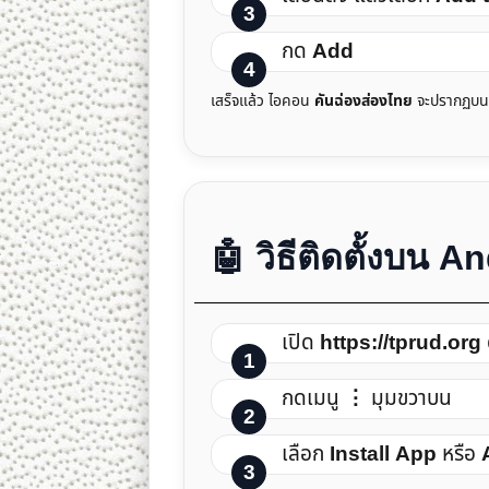
กด
Add
เสร็จแล้ว ไอคอน
คันฉ่องส่องไทย
จะปรากฏบนหน
🤖 วิธีติดตั้งบน A
เปิด
https://tprud.org
กดเมนู
⋮
มุมขวาบน
เลือก
Install App
หรือ