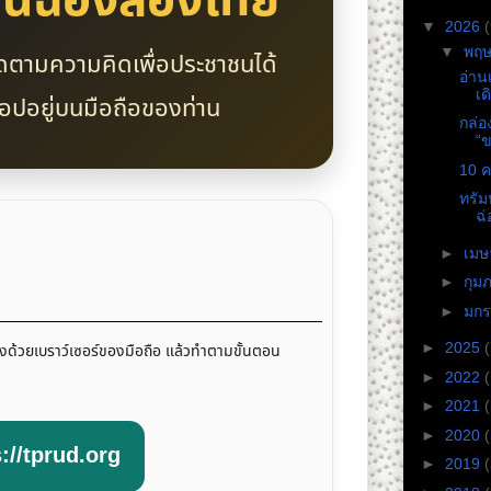
ันฉ่องส่องไทย”
▼
2026
(
▼
พฤ
ดตามความคิดเพื่อประชาชนได้
อ่าน
เด
แอปอยู่บนมือถือของท่าน
กล่อ
“ข
10 ค
ทรัม
ฉ่
►
เม
►
กุม
►
มก
►
2025
(
างด้วยเบราว์เซอร์ของมือถือ แล้วทำตามขั้นตอน
►
2022
►
2021
►
2020
s://tprud.org
►
2019