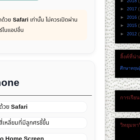
►
2018
►
2017
►
2016
ิดด้วย
Safari
เท่านั้น ไม่ควรเปิดผ่าน
►
2015
์ในแอปอื่น
►
2012
(
ลิ้งค์ที่น
ศึกษาทฤษฎ
Phone
การเรียนร
ด้วย
Safari
่เหลี่ยมที่มีลูกศรชี้ขึ้น
วิทยุมหา
to Home Screen