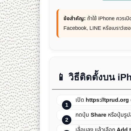
ข้อสำคัญ:
ถ้าใช้ iPhone ควรเป
Facebook, LINE หรือเบราว์เซอร
📱 วิธีติดตั้งบน i
เปิด
https://tprud.org
กดปุ่ม
Share
หรือปุ่มรูปสี
เลื่อนลง แล้วเลือก
Add 