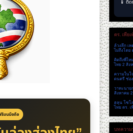
📱 ติด
ดร. เพียง
ล้วงลึก เห
ไม่ถึงโดย 
คิดถึงพี่ไ
ไทย 2 สิง
ความในใจ 
ดนตรี ช่อ
วาทะนายกห
สิงหาคม 
ฮลุน โซโ
ไทย ดร. เ
งฟรีบนมือถือ
บทความท