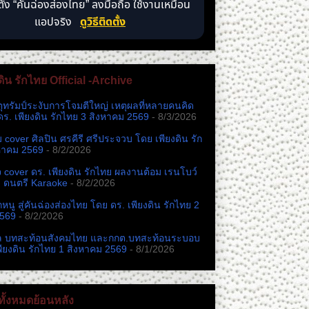
ตั้ง “คันฉ่องส่องไทย” ลงมือถือ ใช้งานเหมือน
แอปจริง
ดูวิธีติดตั้ง
ดิน รักไทย Official -Archive
ตุทรัมป์ระงับการโจมตีใหญ่ เหตุผลที่หลายคนคิด
ดร. เพียงดิน รักไทย 3 สิงหาคม 2569
- 8/3/2026
หม cover ศิลปิน ศรคีรี ศรีประจวบ โดย เพียงดิน รัก
หาคม 2569
- 8/2/2026
cover ดร. เพียงดิน รักไทย ผลงานต้อม เรนโบว์
ง ดนตรี Karaoke
- 8/2/2026
นู สู่คันฉ่องส่องไทย โดย ดร. เพียงดิน รักไทย 2
2569
- 8/2/2026
ล บทสะท้อนสังคมไทย และกกต.​บทสะท้อนระบอบ
พียงดิน รักไทย 1 สิงหาคม 2569
- 8/1/2026
ั้งหมดย้อนหลัง