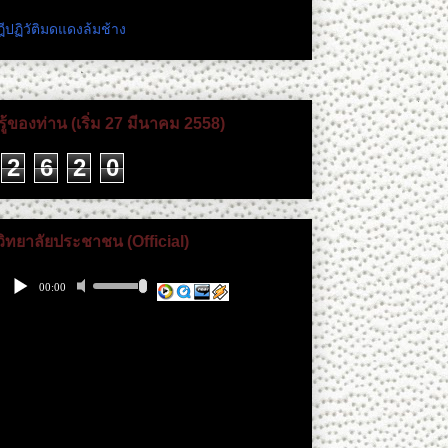
ีปฏิวัติมดแดงล้มช้าง
ู้ของท่าน (เริ่ม 27 มีนาคม 2558)
2
6
2
0
วิทยาลัยประชาชน (Official)
 เพียงดิน ทางเฟสบุ๊ค