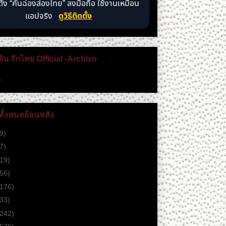
ตั้ง “คันฉ่องส่องไทย” ลงมือถือ ใช้งานเหมือน
แอปจริง
ดูวิธีติดตั้ง
ดิน รักไทย Official -Archive
...
ั้งหมดย้อนหลัง
9)
7)
(19)
(56)
(176)
(33)
(242)