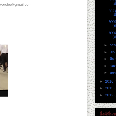
เพ
verche@gmail.com
โดยระบุ 1. ชื่อ (จัดตั้งหรือชื่อ
ะอำเภอ 4. อีเมล์ 5. ไลน์หรือเบอร์โทรศัพท์ 6. อาชีพ
การป
เพ
ควา
(
yright Act of 1976" for the purposes of education,
ควา
discussion.
(
►
กร
►
เม
►
มีน
►
กุม
►
มก
►
2016
►
2015
►
2012
(
ลิ้งค์ที่น