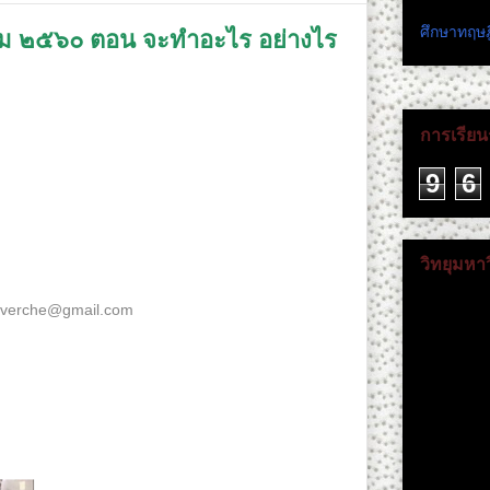
ศึกษาทฤษฎ
าคม ๒๕๖๐ ตอน จะทำอะไร อย่างไร
ะไร อย่างไรดี ในวันที่ ๒๕ ส.ค. นี้
การเรียนร
9
6
ขอให้ปาวารณาตัว ร่วมเป็นมดแดงล้มช้าง ได้ที่
วิทยุมหา
verche@gmail.com
โดยระบุ 1. ชื่อ (จัดตั้งหรือชื่อ
ะอำเภอ 4. อีเมล์ 5. ไลน์หรือเบอร์โทรศัพท์ 6. อาชีพ
ติดตามดร.
yright Act of 1976" for the purposes of education,
discussion.