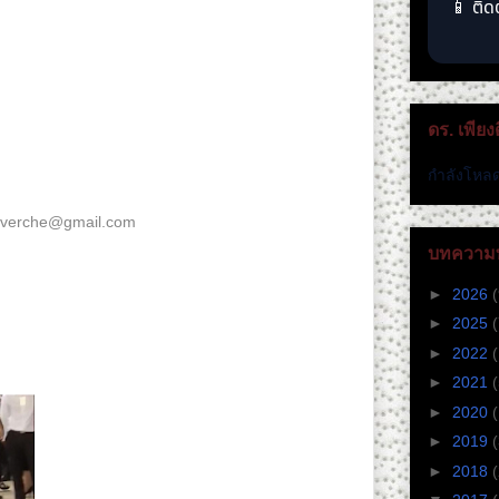
📱 ติด
ะไร อย่างไรดี ในวันที่ ๒๕ ส.ค. นี้
ดร. เพียง
ขอให้ปาวารณาตัว ร่วมเป็นมดแดงล้มช้าง ได้ที่
กำลังโหลด
verche@gmail.com
โดยระบุ 1. ชื่อ (จัดตั้งหรือชื่อ
ะอำเภอ 4. อีเมล์ 5. ไลน์หรือเบอร์โทรศัพท์ 6. อาชีพ
บทความท
►
2026
(
►
2025
(
yright Act of 1976" for the purposes of education,
discussion.
►
2022
►
2021
►
2020
►
2019
►
2018