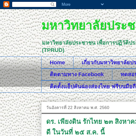
มหาวิทยาลัยประชา
มหาวิทยาลัยประชาชน เพื่อการปฏิวัติป
(TPRUD)
Home
เกี่ยวกับมหาวิทยาลัย
ติดตามทาง Facebook
ทดสอบค
ติดตั้งแอ็ปคันฉ่องส่องไทย ฟรีบนมือถ
วันอังคารที่ 22 สิงหาคม พ.ศ. 2560
ดร. เพียงดิน รักไทย ๒๓ สิงห
ดี ในวันที่ ๒๕ ส.ค. นี้