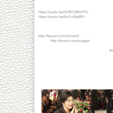
ดร. เพียงดิน รักไทย ๒๓ สิงหาคม ๒๕๖๐ ตอน จะทำอ
https://youtu.be/ADB1YjMeXTU
https://youtu.be/0xX-u9qi8RY
****************************
หากท่านคิดดี หวังดี และมั่นใจในความดีของท่าน 
http://tinyurl.com/o2rzao8
หรือที่นี่
http://tinyurl.com/pcqjppt
หากลิ้งค์ข้างบนถูกบล็อก ให้ส่งรายละเอียดไปที่
4e
กลุ่ม) 2. จำนวนสมาชิกในเครือข่าย 3. จังหวัดแล
ของท่านหรือสมาชิก
_
Copyright notice:
This video is protected under the "Fair Use Cop
news reporting, research, criticism and public 