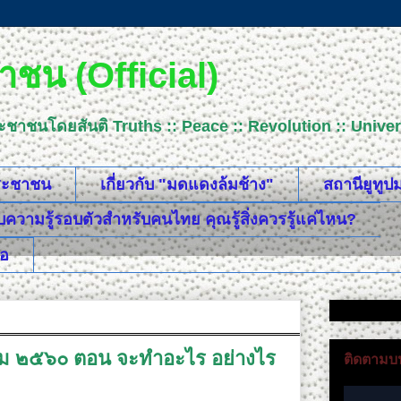
ชน (Official)
ระชาชนโดยสันติ Truths :: Peace :: Revolution :: Uni
ประชาชน
เกี่ยวกับ "มดแดงล้มช้าง"
สถานียูทู
วามรู้รอบตัวสำหรับคนไทย คุณรู้สิ่งควรรู้แค่ไหน?
ือ
าคม ๒๕๖๐ ตอน จะทำอะไร อย่างไร
ติดตามบน