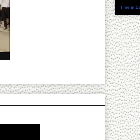
เวลาในปร
Time in B