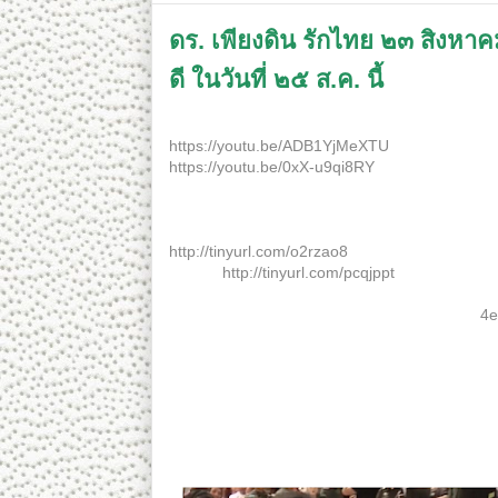
ดร. เพียงดิน รักไทย ๒๓ สิงห
ดี ในวันที่ ๒๕ ส.ค. นี้
ดร. เพียงดิน รักไทย ๒๓ สิงหาคม ๒๕๖๐ ตอน จะทำอ
https://youtu.be/ADB1YjMeXTU
https://youtu.be/0xX-u9qi8RY
****************************
หากท่านคิดดี หวังดี และมั่นใจในความดีของท่าน 
http://tinyurl.com/o2rzao8
หรือที่นี่
http://tinyurl.com/pcqjppt
หากลิ้งค์ข้างบนถูกบล็อก ให้ส่งรายละเอียดไปที่
4e
กลุ่ม) 2. จำนวนสมาชิกในเครือข่าย 3. จังหวัดแล
ของท่านหรือสมาชิก
_
Copyright notice:
This video is protected under the "Fair Use Cop
news reporting, research, criticism and public 