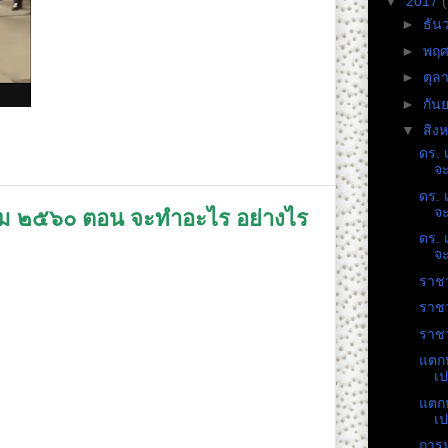
▼
2017
►
ธัน
►
พฤศ
►
ตุล
►
กัน
▼
สิง
ดร. 
จะ
ดร. 
จะ
าคม ๒๕๖๐ ตอน จะทำอะไร อย่างไร
ดร. 
จะ
ราชว
ะไร อย่างไรดี ในวันที่ ๒๕ ส.ค. นี้
ราชว
ราชว
แตกห
เป
ขอให้ปาวารณาตัว ร่วมเป็นมดแดงล้มช้าง ได้ที่
แตกห
เป
การป