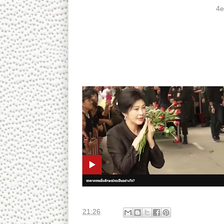
หากลิ้งค์ข้างบนถูกบล็อก ให้ส่งรายละเอียดไปที่
4e
กลุ่ม) 2. จำนวนสมาชิกในเครือข่าย 3. จังหวัดแล
ของท่านหรือสมาชิก
_
Copyright notice:
This video is protected under the "Fair Use Cop
news reporting, research, criticism and public 
ที่
21:26