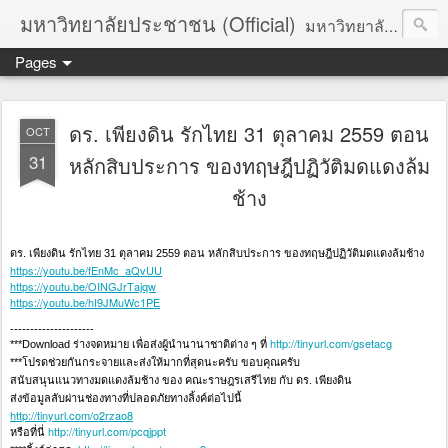
มหาวิทยาลัยประชาชน (Official)
มหาวิทยาลัยประชาชน เพื่อการปฏิวัติประชาชนโดยสันติ Truths :: Peace :: Revolution :: Universal Human Rights :: Democracy (TPRUD)
Pages
ดร. เพียงดิน รักไทย 31 ตุลาคม 2559 ตอน
OCT
31
หลักสิบประการ ของทฤษฎีปฏิวัติมดแดงล้ม
ช้าง
ดร. เพียงดิน รักไทย 31 ตุลาคม 2559 ตอน หลักสิบประการ ของทฤษฎีปฏิวัติมดแดงล้มช้าง
https://youtu.be/fEnMc_aQvUU
https://youtu.be/OINGJrTajqw
https://youtu.be/hI9JMuWc1PE
---------------------
http://tinyurl.com/gsetacg
***Download ร่างจดหมาย เพื่อส่งผู้นำนานาชาติต่าง ๆ ที่
***โปรดช่วยกันกระจายและส่งให้มากที่สุดนะครับ ขอบคุณครับ
สนับสนุนแนวทางมดแดงล้มช้าง ของ คณะราษฎรเสรีไทย กับ ดร. เพียงดิน
ส่งข้อมูลลับผ่านช่องทางที่ปลอดภัยทางลิ้งค์ต่อไปนี้
http://tinyurl.com/o2rzao8
http://tinyurl.com/pcqjppt
หรือที่นี่