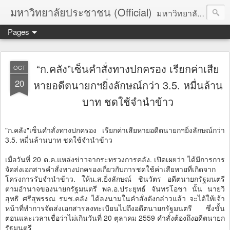
มหาวิทยาลัยประชาชน (Official)
มหาวิทยาลัยประชาชน เพื่อการปฏิวัติประชาชนโดยสันติ Truths :: Peace :: Revolution :: Universal Human Rights :: Democracy (TPRUD)
Pages
“ก.คลัง”เซ็นคำสั่งทางปกครอง เรียกค่าเสีย
OCT
20
หายอดีตนายกฯยิ่งลักษณ์กว่า 3.5. หมื่นล้าน
บาท ชดใช้จำนำข้าว
"ก.คลัง"เซ็นคำสั่งทางปกครอง เรียกค่าเสียหายอดีตนายกฯยิ่งลักษณ์กว่า
3.5. หมื่นล้านบาท ชดใช้จำนำข้าว
เมื่อวันที่ 20 ต.ค.แหล่งข่าวจากระทรวงการคลัง. เปิดเผยว่า ได้มีการการ
จัดส่งเอกสารคำสั่งทางปกครองเกี่ยวกับการชดใช้ค่าเสียหายที่เกิดจาก
โครงการรับจำนำข้าว. ให้น.ส.ยิ่งลักษณ์ ชินวัตร อดีตนายกรัฐมนตรี
ตามอำนาจของนายกรัฐมนตรี พล.อ.ประยุทธ์ จันทรโอชา นั้น นายวิ
สุทธิ ศรีสุพรรณ รมช.คลัง ได้ลงนามในคำสั่งดังกล่าวแล้ว จะได้ให้เจ้า
หน้าที่ทำการจัดส่งเอกสารลงทะเบียนไปถึงอดีตนายกรัฐมนตรี ซึ่งขั้น
ตอนและเวลาเชื่อว่าไม่เกินวันที่ 20 ตุลาคม 2559 คำสั่งต้องถึงอดีตนายก
รัฐมนตรี