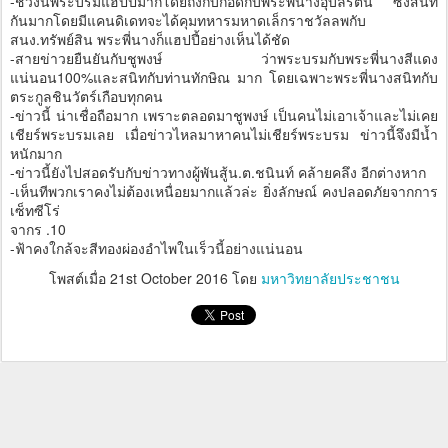
-ช่วงนี้พระบรมแฮปปี้มากโดยถึงกับกอดกับพระพี่นางอุบลรัตน์ ซึ่งสนิท
กันมากโดยมีแคนดิเดทจะได้คุมทหารมหาดเล็กราชวัลลพกับ
สนง.ทรัพย์สิน พระพี่นางก็แฮปปี้อย่างเห็นได้ชัด
-สายข่าวยยืนยันกับชูพงษ์ ว่าพระบรมกับพระพี่นางสีแดง
แน่นอน100%และสนิทกับท่านทักษิณ มาก โดยเฉพาะพระพี่นางสนิทกับ
ตระกูลชินวัตร์เกือบทุกคน
-ข่าวนี้ น่าเชื่อถือมาก เพราะตลอดมาชูพงษ์ เป็นคนไม่เอาเจ้าและไม่เคย
เชียร์พระบรมเลย เมื่อข่าวไหลมาหาคนไม่เชียร์พระบรม ข่าวนี้จึงมีน้ำ
หนักมาก
-ข่าวนี้ยังไปสอดรับกับข่าวทางผู้พันสู้น.ต.ชนินท์ คล้ายคลึง อีกต่างหาก
-เห็นทีพวกเราคงไม่ต้องเหนื่อยมากแล้วล่ะ ยิ่งลักษณ์ คงปลอดภัยจากการ
เซ็ทซีโร่
จากร .10
-ฟ้าคงใกล้จะสีทองผ่องอำไพในเร็วนี้อย่างแน่นอน
โพสต์เมื่อ
21st October 2016
โดย
มหาวิทยาลัยประชาชน