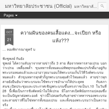
มหาวิทยาลัยประชาชน (Official)
มหาวิทยาลัยประชาชน เพื่อการปฏิวัติประชาชนโดยสันติ Truths :: Peace :: Revolution :: Universal Human Rights :: Democracy (TPRUD)
Pages
ความฝันของคนเสื้อแดง...จะเปียก หรือ
OCT
21
แห้ง???
… ลองพิจารณาดูครั บ
ฟังชูพงษ์ กันยัง
ชูพงษ์ ได้ความลับมาจากสายข่าวถึง 3 สาย คือจากทหารสายเปรม บอก
ว่าเปรม เพลี้ยงพล้ำ ขุนทหารทั้งหมดแม่ทัพทุกกองทัพแปรภักดิ์มาอยู่กับ
พระบรมหมดแล้วและเอาอาวุธมามอบให้พระบรมเก็บไว้ที่วังค์พระบรม
หมดแล้ว ตัวขุนทหารทุกตัวก็ถูกพระบรมคุมตัวไว้หมดแล้ว สายข่าวทุก
สายยังยืนยันว่าพระบรมจะใช้พระราชอำนาจให้ประยุทธ กับสภา
สนช.เปิดประชุมและประกาศเชิญพระบรมขึ้นทรงราชเป็นร.10 ในวันที่
28 นี้เพื่อเป็นการชิงตัดหน้าไม่ให้เปรม มีโอกาสเปิดพินัยกรรมปลอมซึ่ง
จะเป็นปัญหาต่อพระองค์ ข่าวนี้ไปสอดรับกับสายข่าวทหารของพระบรม
และสายข่าวที่ไม่ใช่ทหารทั้งของเปรม และทั้งของพระบรมว่าเป็นความ
จริง