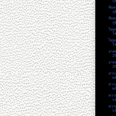
ภู
ทีมต
ภู
ทีมต
ภู
ไทยส
โพ
ไทยส
โพ
อาคม
25
อาคม
25
สาระ
ผล
สาระ
ผล
ความ
แห
ความ
แห