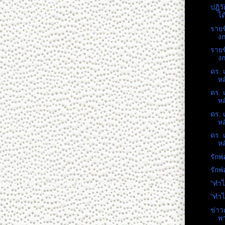
ปฎิว
ได
รายช
งก
รายช
งก
ดร. 
หล
ดร. 
หล
ดร. 
หล
ดร. 
หล
รักพ
รักพ
"ทำ
"ทำ
ข่าว
พา