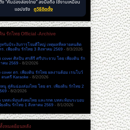
ตั้ง “คันฉ่องส่องไทย” ลงมือถือ ใช้งานเหมือน
แอปจริง
ดูวิธีติดตั้ง
ดิน รักไทย Official -Archive
ตุทรัมป์ระงับการโจมตีใหญ่ เหตุผลที่หลายคนคิด
ดร. เพียงดิน รักไทย 3 สิงหาคม 2569
- 8/3/2026
หม cover ศิลปิน ศรคีรี ศรีประจวบ โดย เพียงดิน รัก
หาคม 2569
- 8/2/2026
cover ดร. เพียงดิน รักไทย ผลงานต้อม เรนโบว์
ง ดนตรี Karaoke
- 8/2/2026
นู สู่คันฉ่องส่องไทย โดย ดร. เพียงดิน รักไทย 2
2569
- 8/2/2026
ล บทสะท้อนสังคมไทย และกกต.​บทสะท้อนระบอบ
พียงดิน รักไทย 1 สิงหาคม 2569
- 8/1/2026
ั้งหมดย้อนหลัง