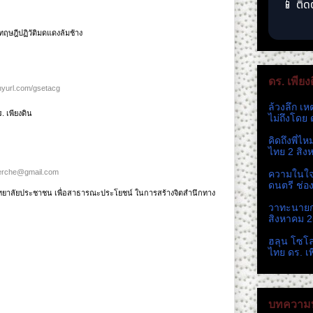
📱 ติด
ทฤษฎีปฏิวัติมดแดงล้มช้าง
ดร. เพียง
tinyurl.com/gsetacg
ล้วงลึก เห
 เพียงดิน
ไม่ถึงโดย 
คิดถึงพี่ไ
ไทย 2 สิง
erche@gmail.com
ความในใจ 
ดนตรี ช่อ
ิทยาลัยประชาชน เพื่อสาธารณะประโยชน์ ในการสร้างจิตสำนึกทาง
วาทะนายกห
สิงหาคม 
ฮลุน โซโ
ไทย ดร. เ
บทความท