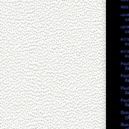
พ่อข
เอก
อง
เอก
อง
ความ
ตะ
ความ
ตะ
Paul
คิ
Paul
คิ
Paul
คิ
Paul
คิ
ทีมต
ภู
ทีมต