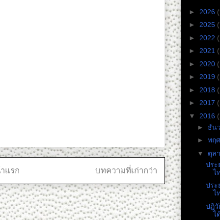
►
2026
(
►
2025
(
►
2022
►
2021
►
2020
►
2019
►
2018
►
2017
▼
2016
►
ธัน
►
พฤศ
▼
ตุล
ประย
้าแรก
บทความที่เก่ากว่า
ไ
ประย
ไ
ปฎิว
ได