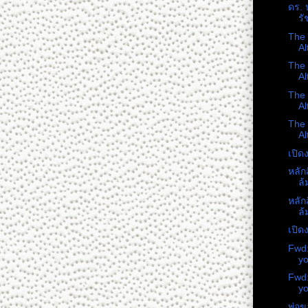
ดร. 
รั
The 
Al
The 
Al
The 
Al
The 
Al
เปิ
หลัก
ล้
หลัก
ล้
เปิ
Fwd:
yo
Fwd:
yo
พ่อข