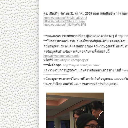
ดร. เพียงดิน รักไทย 31 ตุลาคม 2559 ตอน หลักสิบประการ ของ
https://youtu.be/fEnMc_aQvUU
https://youtu.be/OINGJrTajqw
https://youtu.be/hI9JMuWc1PE
---------------------
***Download ร่างจดหมาย เพื่อส่งผู้นำนานาชาติต่าง ๆ ที่
http://
***โปรดช่วยกันกระจายและส่งให้มากที่สุดนะครับ ขอบคุณครับ
สนับสนุนแนวทางมดแดงล้มช้าง ของ คณะราษฎรเสรีไทย กับ ดร.
ส่งข้อมูลลับผ่านช่องทางที่ปลอดภัยทางลิ้งค์ต่อไปนี้
http://tinyurl.com/o2rzao8
หรือที่นี่
http://tinyurl.com/pcqjppt
****ลิ้งค์ล่าสุด
http://tinyurl.com/gssuvm2
และรายงานการปฏิบัติงานและความคืบหน้าเครือข่าย ได้ที่
4ev
----------------------
สนับสนุนการเผยแพร่โดย ภาคีไทยเพื่อสิทธิมนุษยชน และมหาว
ประชาธิปไตย สันติวิธี และการเคารพหลักสิทธิมนุษยชน