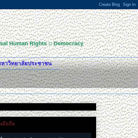
versal Human Rights :: Democracy
ปมหาวิทยาลัยประชาชน
มือถือ