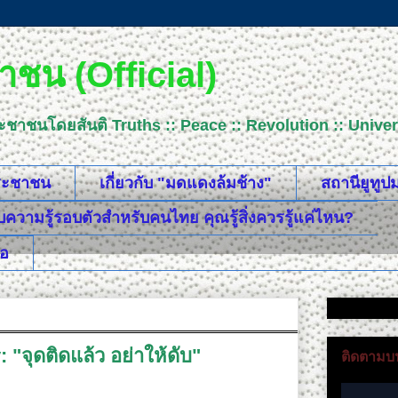
ชน (Official)
ระชาชนโดยสันติ Truths :: Peace :: Revolution :: Uni
ประชาชน
เกี่ยวกับ "มดแดงล้มช้าง"
สถานียูทู
วามรู้รอบตัวสำหรับคนไทย คุณรู้สิ่งควรรู้แค่ไหน?
ือ
"จุดติดแล้ว อย่าให้ดับ"
ติดตามบน
กันในหมู่นักต่อสู้เพื่อประชาธิปไตย