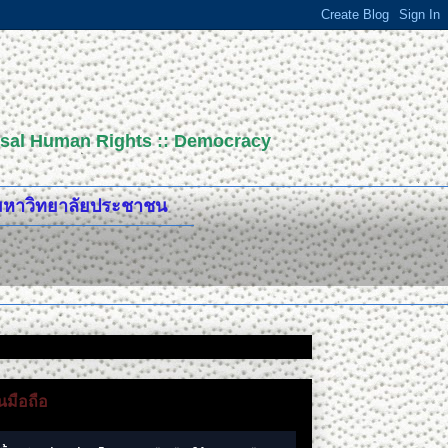
versal Human Rights :: Democracy
ปมหาวิทยาลัยประชาชน
มือถือ