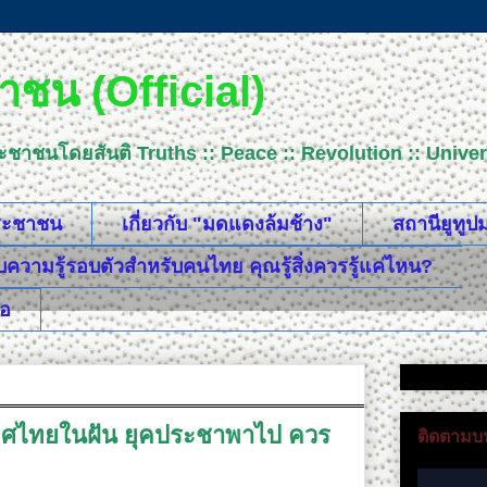
ชน (Official)
ระชาชนโดยสันติ Truths :: Peace :: Revolution :: Uni
ประชาชน
เกี่ยวกับ "มดแดงล้มช้าง"
สถานียูทู
วามรู้รอบตัวสำหรับคนไทย คุณรู้สิ่งควรรู้แค่ไหน?
ือ
ไทยในฝัน ยุคประชาพาไป ควร
ติดตามบน