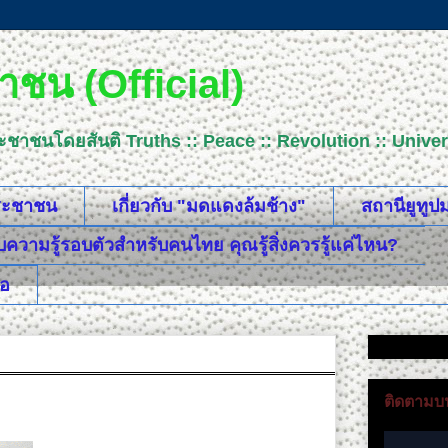
ชน (Official)
ระชาชนโดยสันติ Truths :: Peace :: Revolution :: Uni
ประชาชน
เกี่ยวกับ "มดแดงล้มช้าง"
สถานียูทู
วามรู้รอบตัวสำหรับคนไทย คุณรู้สิ่งควรรู้แค่ไหน?
ือ
ติดตามบน