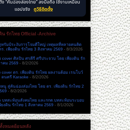
ตั้ง “คันฉ่องส่องไทย” ลงมือถือ ใช้งานเหมือน
แอปจริง
ดูวิธีติดตั้ง
ดิน รักไทย Official -Archive
ตุทรัมป์ระงับการโจมตีใหญ่ เหตุผลที่หลายคนคิด
ดร. เพียงดิน รักไทย 3 สิงหาคม 2569
- 8/3/2026
หม cover ศิลปิน ศรคีรี ศรีประจวบ โดย เพียงดิน รัก
หาคม 2569
- 8/2/2026
cover ดร. เพียงดิน รักไทย ผลงานต้อม เรนโบว์
ง ดนตรี Karaoke
- 8/2/2026
นู สู่คันฉ่องส่องไทย โดย ดร. เพียงดิน รักไทย 2
2569
- 8/2/2026
ล บทสะท้อนสังคมไทย และกกต.​บทสะท้อนระบอบ
พียงดิน รักไทย 1 สิงหาคม 2569
- 8/1/2026
ั้งหมดย้อนหลัง