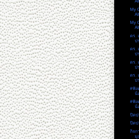
Al
My C
Al
My C
Al
ดร. 
ปร
ดร. 
ปร
ดร. 
ปร
ดร. 
ปร
#ฟัง
น้
#ฟัง
น้
ปิดป
ปิดป
กิจก
มุ