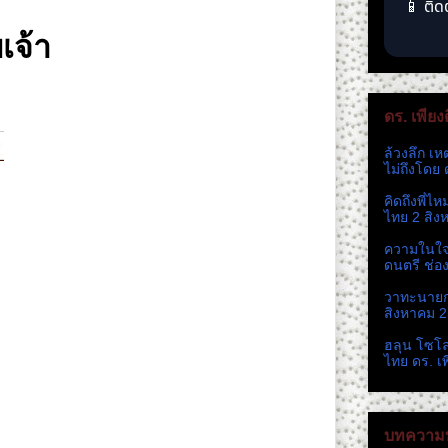
📱 ติด
เจ้า
ดร. เพียง
ล้วงลึก เห
ไม่ถึงโดย 
คิดถึงพี่ไ
ไทย 2 สิง
ความในใจ 
ดนตรี ช่อ
วาทะนายกห
สิงหาคม 
ฮลุน โซโ
ไทย ดร. เ
บทความท