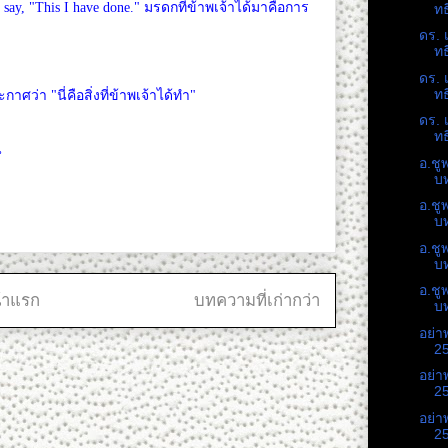
d say, "This I have done." มรดกที่ข้าพเจ้าได้มาคือการ
ทธ
ดร. 
ทธ
ตน
ดร. 
ทธ
่า "นี่คือสิ่งที่ข้าพเจ้าได้ทำ"
ดร. 
ทธ
น
อ.ชู
บท
อ.ชู
บท
อ.ชู
บท
อ.ชู
้าแรก
บทความที่เก่ากว่า
บท
อย่า
25
อย่า
25
อย่า
25