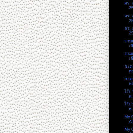
ดร. 
25
ดร. 
25
ดร. 
25
รวม
เช
รวม
เช
ชะต
ท
ชะต
ท
ไร้ป
พ.
ไร้ป
พ.
My C
Al
My C