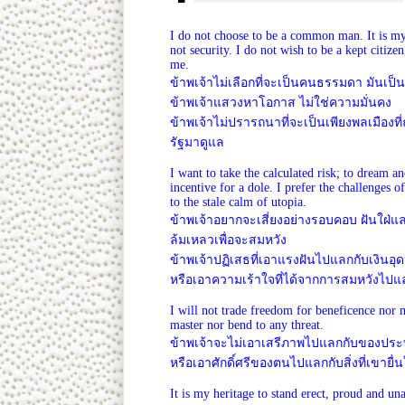
I do not choose to be a common man. It is m
not security. I do not wish to be a kept citiz
me.
ข้าพเจ้าไม่เลือกที่จะเป็นคนธรรมดา มันเป็
ข้าพเจ้าแสวงหาโอกาส ไม่ใช่ความมั่นคง
ข้าพเจ้าไม่ปรารถนาที่จะเป็นเพียงพลเมืองที่
รัฐมาดูแล
I want to take the calculated risk; to dream and
incentive for a dole. I prefer the challenges of
to the stale calm of utopia.
ข้าพเจ้าอยากจะเสี่ยงอย่างรอบคอบ ฝันใฝ่
ล้มเหลวเพื่อจะสมหวัง
ข้าพเจ้าปฏิเสธที่เอาแรงฝันไปแลกกับเงินอุ
หรือเอาความเร้าใจที่ได้จากการสมหวังไป
I will not trade freedom for beneficence nor 
master nor bend to any threat.
ข้าพเจ้าจะไม่เอาเสรีภาพไปแลกกับของป
หรือเอาศักดิ์ศรีของตนไปแลกกับสิ่งที่เขายื่น
It is my heritage to stand erect, proud and una