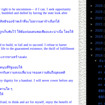
►
2026
(
y right to be uncommon— if I can. I seek opportunity
►
2025
(
en, humbled and dulled by having the state look after
►
2022
นสิทธิของข้าพเจ้าที่จะไม่ธรรมดาถ้าเลือกได้
►
2021
►
2020
ถูกเก็บพับไว้ ให้ต้องถ่อมตนพอเพียงและน่าเบื่อ โดยให้
►
2019
►
2018
 to build, to fail and to succeed. I refuse to barter
 life to the guaranteed existence; the thrill of fulfillment
►
2017
▼
2016
และถากถางสร้างแต่ง
▼
ธัน
ดร. 
ดหนุนที่รัฐมอบให้
ดร. 
แลกกับความสงบเหี่ยวเฉาของความฝันถึงอุดมคติ
ดร. 
my dignity for a handout. I will never cower before any
ดร. 
ระทานใด ๆ
ซีพี
ให้
ซีพี
fraid; to think and act for myself, enjoy the benefit of
ดร. 