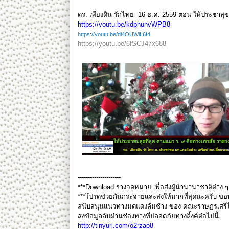
ดร. เพียงดิน รักไทย 16 ธ.ค. 2559 ตอน ให้ประชาสุข
https://youtu.be/kdphunvWPB8
https://youtu.be/di4OUWiL6f4
https://youtu.be/6fSCJ47x688
---------------------
***Download ร่างจดหมาย เพื่อส่งผู้นำนานาชาติต่าง ๆ 
***โปรดช่วยกันกระจายและส่งให้มากที่สุดนะครับ ขอ
สนับสนุนแนวทางมดแดงล้มช้าง ของ คณะราษฎรเสรีไท
ส่งข้อมูลลับผ่านช่องทางที่ปลอดภัยทางลิ้งค์ต่อไปนี้
http://tinyurl.com/o2rzao8