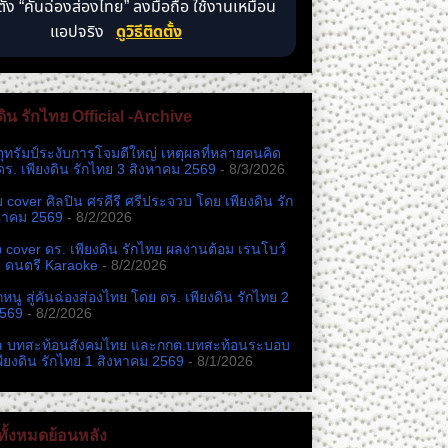
ตั้ง “คันฉ่องส่องไทย” ลงมือถือ ใช้งานเหมือน
แอปจริง
ดูวิธีติดตั้ง
ดิน รักไทย Official -Archive
ตุทรัมป์ระงับการโจมตีใหญ่ เหตุผลที่หลายคนคิด
ดร. เพียงดิน รักไทย 3 สิงหาคม 2569
- 8/3/2026
หม cover ศิลปิน ศรคีรี ศรีประจวบ โดย เพียงดิน รัก
หาคม 2569
- 8/2/2026
cover ดร. เพียงดิน รักไทย ผลงานต้อม เรนโบว์
ง ดนตรี Karaoke
- 8/2/2026
นู สู่คันฉ่องส่องไทย โดย ดร. เพียงดิน รักไทย 2
2569
- 8/2/2026
ล บทสะท้อนสังคมไทย และกกต.​บทสะท้อนระบอบ
พียงดิน รักไทย 1 สิงหาคม 2569
- 8/1/2026
ั้งหมดย้อนหลัง