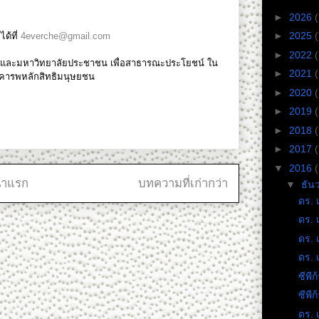
►
2026
(
►
2025
(
ด้ที่
4everche@gmail.com
►
2022
น และมหาวิทยาลัยประชาชน เพื่อสาธารณะประโยชน์ ใน
►
2021
รเคารพหลักสิทธิมนุษยชน
►
2020
►
2019
►
2018
►
2017
▼
2016
้าแรก
บทความที่เก่ากว่า
▼
ธัน
ดร. 
ดร. 
ดร. 
ดร. 
ซีพี
ซีพี
ดร. 