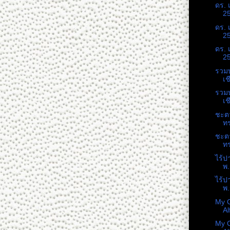
ดร. 
25
ดร. 
25
ดร. 
25
รวม
เช
รวม
เช
ชะต
ท
ชะต
ท
ไร้ป
พ.
ไร้ป
พ.
My C
Al
My C