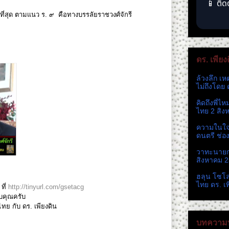
📱 ติด
ที่สุด ตามแนว ร. ๙ คือทางบรรลัยราชวงศ์จักรี
ดร. เพียง
ล้วงลึก เห
ไม่ถึงโดย 
คิดถึงพี่ไ
ไทย 2 สิง
ความในใจ 
ดนตรี ช่อ
วาทะนายกห
สิงหาคม 
ฮลุน โซโ
ไทย ดร. เ
ที่
http://tinyurl.com/gsetacg
บคุณครับ
ย กับ ดร. เพียงดิน
บทความท