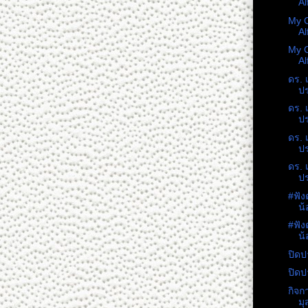
Al
My C
Al
My C
Al
ดร. 
ปร
ดร. 
ปร
ดร. 
ปร
ดร. 
ปร
#ฟัง
น้
#ฟัง
น้
ปิดป
ปิดป
กิจก
มุ