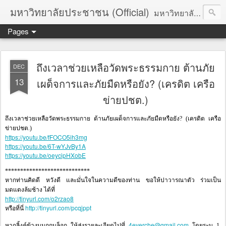
มหาวิทยาลัยประชาชน (Official)
มหาวิทยาลัยประชาชน เพื่อการปฏิวัติประชาชนโดยสันติ Truths :: Peace :: Revolution :: Universal Human Rights :: Democracy (TPRUD)
Pages
ถึงเวลาช่วยเหลือวัดพระธรรมกาย ต้านภัย
DEC
13
เผด็จการและภัยมืดหรือยัง? (เครดิต เครือ
ข่ายปชต.)
ถึงเวลาช่วยเหลือวัดพระธรรมกาย ต้านภัยเผด็จการและภัยมืดหรือยัง? (เครดิต เครือ
ข่ายปชต.)
https://youtu.be/fFOCO5ih3mg
https://youtu.be/6T-wYJvBy1A
https://youtu.be/oeycipHXobE
****************************
หากท่านคิดดี หวังดี และมั่นใจในความดีของท่าน ขอให้ปาวารณาตัว ร่วมเป็น
มดแดงล้มช้าง ได้ที่
http://tinyurl.com/o2rzao8
http://tinyurl.com/pcqjppt
หรือที่นี่
4everche@gmail.com
หากลิ้งค์ข้างบนถูกบล็อก ให้ส่งรายละเอียดไปที่
โดยระบุ 1.