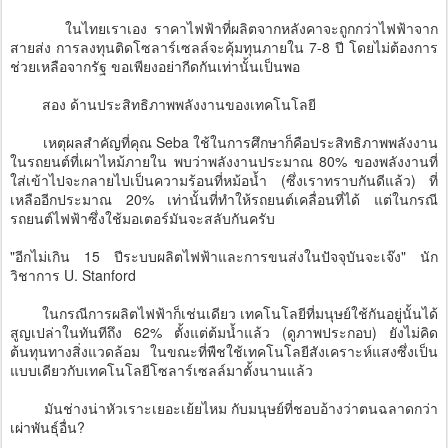
ในไทยเราเอง ราคาไฟฟ้าที่ผลิตจากหลังคาจะถูกกว่าไฟฟ้าจาก
สายส่ง การลงทุนติดโซลาร์เซลล์จะคุ้มทุนภายใน 7-8 ปี โดยไม่ต้องการ
ช่วยเหลือจากรัฐ ขอเพียงอย่ากีดกันเท่านั้นเป็นพอ
สอง ด้านประสิทธิภาพพลังงานของเทคโนโลยี
เหตุผลสำคัญที่คุณ Seba ใช้ในการศึกษาก็คือประสิทธิภาพพลังงาน
ในรถยนต์ที่เผาไหม้ภายใน พบว่าพลังงานประมาณ 80% ของพลังงานที่
ใส่เข้าไปจะกลายไปเป็นความร้อนที่หม้อน้ำ (ซึ่งเราทราบกันดีแล้ว) ที่
เหลืออีกประมาณ 20% เท่านั้นที่ทำให้รถยนต์เคลื่อนที่ได้ แต่ในกรณี
รถยนต์ไฟฟ้าซึ่งใช้มอเตอร์มันจะสลับกันครับ
"อีกไม่เกิน 15 ปีระบบผลิตไฟฟ้าและการขนส่งในปัจจุบันจะเจ๊ง" นัก
วิชาการ U. Stanford
ในกรณีการผลิตไฟฟ้าก็เช่นเดียว เทคโนโลยีที่มนุษย์ใช้กันอยู่นั้นได้
สูญเปล่าในทันทีถึง 62% ตั้งแต่ต้มน้ำแล้ว (ดูภาพประกอบ) ยังไม่คิด
ต้นทุนทางสิ่งแวดล้อม ในขณะที่พืชใช้เทคโนโลยีสังเคราะห์แสงซึ่งเป็น
แบบเดียวกับเทคโนโลยีโซลาร์เซลล์มาตั้งนานแล้ว
มันช่างน่าหัวเราะเยอะเย้ยไหม กับมนุษย์ที่ชอบอ้างว่าตนฉลาดกว่า
เผ่าพันธุ์อื่น?