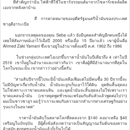
ที่สำคัญกว่านั้น ไฟฟ้าที่ใช้ในชาร์จรถยนต์มาจากโซลาร์เซลล์ผลิต
เองจากหลังคาบ้าน
สี่ การคาดหมายของอดีตรัฐมนตรีน้ำมันของประเทศ
ซาอุดีอาระเบีย
นอกจากเหตุผลของคุณ Seba แล้ว ยังมีบุคคลสำคัญอีกคนหนึ่งได้
เคยให้สัมภาษณ์เอาไว้เมื่อปี 2000 หรือเมื่อ 15 ปีมาแล้ว เขาผู้นั้นคือ
Ahmed Zaki Yamani ซึ่งเขาอยู่ในอำนาจตั้งแต่ปี ค.ศ. 1962 ถึง 1986
ในช่วงกลุ่มประเทศโอเปกขึ้นราคาน้ำมันในปีเดียวถึง 4 เท่าในปี
2516 เขาก็อยู่ในอำนาจและกล่าวกันว่า เขาคือผู้ที่มีอำนาจมากที่สุดใน
โลกในขณะนั้น เขากล่าวว่าอย่างนี้ครับ
"สามสิบปีจากนี้ไปจะมีน้ำมันเหลือเฟือแต่ไม่มีคนซื้อ 30 ปีจากนี้จะ
ไม่มีปัญหาเกี่ยวกับน้ำมัน น้ำมันจะถูกเก็บเอาไว้ใต้ดิน ยุคหินสิ้นสุดลง
ไม่ใช่เพราะเราขาดแคลนหิน และยุคน้ำมันจะสิ้นสุดลงไม่ใช่เพราะเรา
ขาดแคลนน้ำมัน (เขาหยุดพูดชั่วขณะพร้อมกับสั่นหัวแล้วพูดต่อไปว่า)
ผมเป็นชาวซาอุฯ ผมรู้ว่าเราจะพบกับความยากลำบากทางเศรษฐกิจอย่าง
รุนแรงในอนาคต"
ราคาน้ำมันดิบในตลาดโลกที่ลดลงจาก $140 ลงมาเหลือ $40
เหรียญในปัจจุบัน มีผู้ตั้งข้อสังเกตว่าอาจเป็นสัญญาณเริ่มต้นของความ
ล้าสมัย ตกยุคของน้ำมันแล้วก็เป็นไปได้