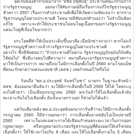
จุดเริ่มของคำถามนี้มาจาก "มีชัย ฤชุพันธุ์" ประธานคณะกรรมการ
ร่างรัฐธรรมนูญ ออกมาให้สัมภาษณ์ถึงเรื่องการแก้ไขรัฐธรรมนูญ
ชั่วคราว 2557 เรื่องการทำประชามติเพื่อให้เกิดความชัดเจนว่า หากร่าง
รัฐธรรมนูญไม่ผ่านประชามติ โดยนายมีชัยบอกทำนองว่า ไม่จำเป็นต้อง
แก้ไข เพราะจะทำให้ประชาชนไม่สนใจดูเนื้อหาของร่างรัฐธรรมนูญ
แต่จะไปดูที่เงื่อนไขมากกว่า
ประโยคที่ทำให้เป็นประเด็นขึ้นมาคือ เมื่อนักข่าวถามว่า หากไม่แก้
รัฐธรรมนูญชั่วคราวแล้วร่างรัฐธรรมนูญไม่ผ่านประชามติ จะทำ
อย่างไร ซึ่งมีชัยตอบว่า "ถ้าประชามติไม่ผ่าน รัฐธรรมนูญปัจจุบันก็บังคับ
ใช้ต่อไป" ซึ่งมีบางคนไปตีความว่า หมายถึงจะเอารัฐธรรมนูญชั่วคราว
มาใช้เป็นการถาวร หมายถึงจะไม่มีการเลือกตั้งในปี 2560 ตามโรดแม็พ
ที่คณะรักษาความสงบแห่งชาติ (คสช.) เคยกำหนดไว้หรือไม่
ร้อนถึง "พล.อ.ประยุทธ์ จันทร์โอชา" นายกฯ ในฐานะหัวหน้า
คสช. ต้องออกมายืนยันว่า จะให้มีการเลือกตั้งในปี 2560 ให้ได้ โดยระบุ
ลงไปด้วยว่า เป็นเดือนกรกฎาคม 2560 ยกเว้นถ้าให้ไปเลือกตั้งแล้วยัง
ทะเลาะกันไม่ไปเลือกตั้ง อันนั้นนายกฯ บอก ก็ช่วยไม่ได้แล้ว
แค่วันเดียวหลัง พล.อ.ประยุทธ์ออกมาการันตีว่าจะให้มีการเลือกตั้ง
กรกฎาคม 2560 ก็มีข่าวออกมาว่า การเลือกตั้งอาจขยับไปเป็นปลายปี
2560 เพราะในบทเฉพาะกาลได้เขียนกำหนดระยะเวลาในการออก
กฎหมายลูก หรือกฎหมายประกอบรัฐธรรมนูญที่ต้องออกให้เสร็จก่อน
เลือกตั้งว่า ให้ใช้เวลาไม่เกิน 8 เดือน และให้ไปเลือกตั้งภายใน 5 เดือน