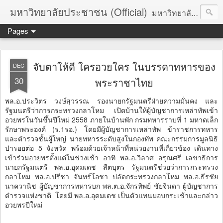
มหาวิทยาลัยประชาชน (Official)
มหาวิทยาลัยประชาชน เพื่อการปฏิวัติประชาชนโดยสันติ Truths :: Peace :: Revolution :: Universal Human Rights :: Democracy (TPRUD)
Pages
จับตาให้ดี ใครอวยใคร ในบรรดาทหารของ
DEC
30
พระราชาไทย
พล.อ.ประวิตร วงษ์สุวรรณ รองนายกรัฐมนตรีฝ่ายความมั่นคง และ
รัฐมนตรีว่าการกระทรวงกลาโหม เปิดบ้านให้ผู้บัญชาการเหล่าทัพเข้า
อวยพรในวันขึ้นปีใหม่ 2558 ภายในบ้านพัก กรมทหารราบที่ 1 มหาดเล็ก
รักษาพระองค์ (ร.1รอ.) โดยมีผู้บัญชาการเหล่าทัพ ข้าราชการทหาร
และตำรวจชั้นผู้ใหญ่ นายทหารระดับสูงในกองทัพ คณะกรรมการมูลนิธิ
ป่ารอยต่อ 5 จังหวัด พร้อมด้วยเจ้าหน้าที่หน่วยงานที่เกี่ยวข้อง เดินทาง
เข้าร่วมอวยพรตั้งแต่ในช่วงเช้า อาทิ พล.อ.วิลาศ อรุณศรี เลขาธิการ
นายกรัฐมนตรี พล.อ.อุดมเดช สีตบุตร รัฐมนตรีช่วยว่าการกระทรวง
กลาโหม พล.อ.ปรีชา จันทร์โอชา ปลัดกระทรวงกลาโหม พล.อ.ธีรชัย
นาควานิช ผู้บัญชาการทหารบก พล.ต.อ.จักรทิพย์ ชัยจินดา ผู้บัญชาการ
ตํารวจแห่งชาติ โดยมี พล.อ.อุดมเดช เป็นตัวแทนมอบกระเช้าและกล่าว
อวยพรปีใหม่