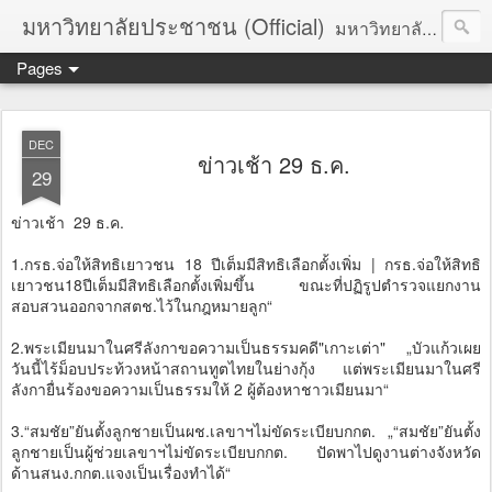
มหาวิทยาลัยประชาชน (Official)
มหาวิทยาลัยประชาชน เพื่อการปฏิวัติประชาชนโดยสันติ Truths :: Peace :: Revolution :: Universal Human Rights :: Democracy (TPRUD)
Pages
DEC
ข่าวเช้า 29 ธ.ค.
29
ข่าวเช้า 29 ธ.ค.
1.กรธ.จ่อให้สิทธิเยาวชน 18 ปีเต็มมีสิทธิเลือกตั้งเพิ่ม | กรธ.จ่อให้สิทธิ
เยาวชน18ปีเต็มมีสิทธิเลือกตั้งเพิ่มขึ้น ขณะที่ปฏิรูปตำรวจแยกงาน
สอบสวนออกจากสตช.ไว้ในกฎหมายลูก“
2.พระเมียนมาในศรีลังกาขอความเป็นธรรมคดี"เกาะเต่า" „บัวแก้วเผย
วันนี้ไร้ม็อบประท้วงหน้าสถานทูตไทยในย่างกุ้ง แต่พระเมียนมาในศรี
ลังกายื่นร้องขอความเป็นธรรมให้ 2 ผู้ต้องหาชาวเมียนมา“
3.“สมชัย”ยันตั้งลูกชายเป็นผช.เลขาฯไม่ขัดระเบียบกกต. „“สมชัย”ยันตั้ง
ลูกชายเป็นผู้ช่วยเลขาฯไม่ขัดระเบียบกกต. ปัดพาไปดูงานต่างจังหวัด
ด้านสนง.กกต.แจงเป็นเรื่องทำได้“