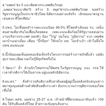
4.“นพดล”ชง 5 แนวคิดพาประเทศพ้นวิกฤต
„นพดล”ชงแนวคิด"5 สร้าง 5 หยุด"พาประเทศพ้นวิกฤต ขอสร้าง
รัฐธรรมนูญเป็นประชาธิปไตย-นิติธรรมอย่างแท้จริง เลิกสองมาตรฐาน
เล่นพวก-ทีใครทีมัน“
5.ปชป. ไม่เชื่อผลสำรวจคะแนนนิยม 99.5% ที่โพลทำเยินยอ รบ. เหน็บ
คนค่ายเดียวกันไม่เพี้ยนก็สอพลอ เทคะแนนเต็มร้อยให้รัฐบาลสอบผ่าน
งานบริหารประเทศ ออกตัว ป้อง "ไก่อู" ปมโดน "ภูมิธรรม" จวก เหตุซัด
เผาบ้านเผาเมือง เตือน "บิ๊กป๊อก" ใช้กลไก มท. ไม่เข้าเป้า เข้าไม่ถึงใจ
ปชช.คนชนบท
6.บิ๊กป้อมเผยเห็นผลสอบข้อเท็จจริงโครงการก่อสร้างราชภักดิ์แล้ว แต่ยัง
อุบรายละเอียด บอกไม่รู้มีทุจริตหรือไม่.
7.วัฒนา" ย้ำ ค้านนิรโทษกรรมให้คสช.ในรัฐธรรมนูญ แนะ กรธ.ใช้
เวลาทำกติการให้เป็นสากล-อยู่บนหลักนิติธรรม.
8.ผบ.ตร." สั่งตำรวจสันติบาลสืบหาต้นตอผู้อยู่เบื้องหลังสนับสนุนชาว
พม่าชุมนุมต่อต้านคำตัดสินคดีเกาะเต่า ยันกระบวนการยุติธรรมของไทย
เชื่อได้.
9.โฆษก คสช. เผยช่วง 25-27 ธ.ค. เจ้าหน้าที่ยึดรถคนเมาขับแล้ว 100
คัน ให้รับคืนหลังปีใหม่ ย้ำตรวจเข้มทุกเส้นทาง.