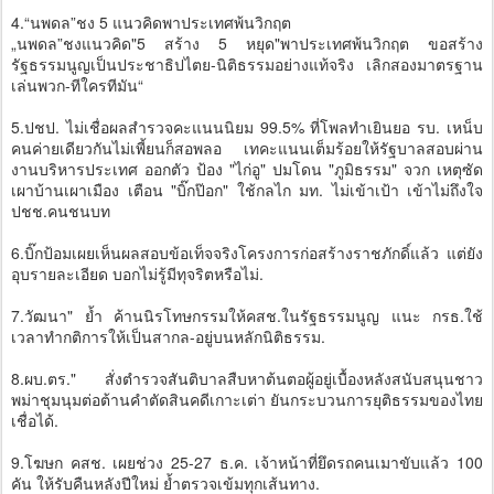
4.“นพดล”ชง 5 แนวคิดพาประเทศพ้นวิกฤต
„นพดล”ชงแนวคิด"5 สร้าง 5 หยุด"พาประเทศพ้นวิกฤต ขอสร้าง
รัฐธรรมนูญเป็นประชาธิปไตย-นิติธรรมอย่างแท้จริง เลิกสองมาตรฐาน
เล่นพวก-ทีใครทีมัน“
5.ปชป. ไม่เชื่อผลสำรวจคะแนนนิยม 99.5% ที่โพลทำเยินยอ รบ. เหน็บ
คนค่ายเดียวกันไม่เพี้ยนก็สอพลอ เทคะแนนเต็มร้อยให้รัฐบาลสอบผ่าน
งานบริหารประเทศ ออกตัว ป้อง "ไก่อู" ปมโดน "ภูมิธรรม" จวก เหตุซัด
เผาบ้านเผาเมือง เตือน "บิ๊กป๊อก" ใช้กลไก มท. ไม่เข้าเป้า เข้าไม่ถึงใจ
ปชช.คนชนบท
6.บิ๊กป้อมเผยเห็นผลสอบข้อเท็จจริงโครงการก่อสร้างราชภักดิ์แล้ว แต่ยัง
อุบรายละเอียด บอกไม่รู้มีทุจริตหรือไม่.
7.วัฒนา" ย้ำ ค้านนิรโทษกรรมให้คสช.ในรัฐธรรมนูญ แนะ กรธ.ใช้
เวลาทำกติการให้เป็นสากล-อยู่บนหลักนิติธรรม.
8.ผบ.ตร." สั่งตำรวจสันติบาลสืบหาต้นตอผู้อยู่เบื้องหลังสนับสนุนชาว
พม่าชุมนุมต่อต้านคำตัดสินคดีเกาะเต่า ยันกระบวนการยุติธรรมของไทย
เชื่อได้.
9.โฆษก คสช. เผยช่วง 25-27 ธ.ค. เจ้าหน้าที่ยึดรถคนเมาขับแล้ว 100
คัน ให้รับคืนหลังปีใหม่ ย้ำตรวจเข้มทุกเส้นทาง.