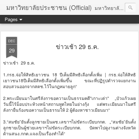
มหาวิทยาลัยประชาชน (Official)
มหาวิทยาลัยประชาชน เพื่อการปฏิวัติประชาชนโดยสันติ Truths :: Peace :: Revolution :: Universal Human Rights :: Democracy (TPRUD)
Pages
DEC
ข่าวเช้า 29 ธ.ค.
29
ข่าวเช้า 29 ธ.ค.
1.กรธ.จ่อให้สิทธิเยาวชน 18 ปีเต็มมีสิทธิเลือกตั้งเพิ่ม | กรธ.จ่อให้สิทธิ
เยาวชน18ปีเต็มมีสิทธิเลือกตั้งเพิ่มขึ้น ขณะที่ปฏิรูปตำรวจแยกงาน
สอบสวนออกจากสตช.ไว้ในกฎหมายลูก“
2.พระเมียนมาในศรีลังกาขอความเป็นธรรมคดี"เกาะเต่า" „บัวแก้วเผย
วันนี้ไร้ม็อบประท้วงหน้าสถานทูตไทยในย่างกุ้ง แต่พระเมียนมาในศรี
ลังกายื่นร้องขอความเป็นธรรมให้ 2 ผู้ต้องหาชาวเมียนมา“
3.“สมชัย”ยันตั้งลูกชายเป็นผช.เลขาฯไม่ขัดระเบียบกกต. „“สมชัย”ยันตั้ง
ลูกชายเป็นผู้ช่วยเลขาฯไม่ขัดระเบียบกกต. ปัดพาไปดูงานต่างจังหวัด
ด้านสนง.กกต.แจงเป็นเรื่องทำได้“