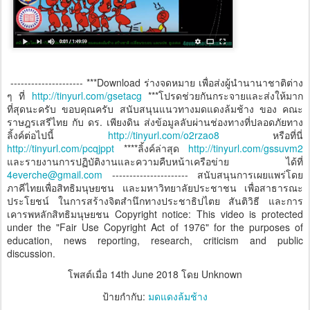
--------------------- ***Download ร่างจดหมาย เพื่อส่งผู้นำนานาชาติต่าง
ๆ ที่
http://tinyurl.com/gsetacg
***โปรดช่วยกันกระจายและส่งให้มาก
ที่สุดนะครับ ขอบคุณครับ สนับสนุนแนวทางมดแดงล้มช้าง ของ คณะ
ราษฎรเสรีไทย กับ ดร. เพียงดิน ส่งข้อมูลลับผ่านช่องทางที่ปลอดภัยทาง
ลิ้งค์ต่อไปนี้
http://tinyurl.com/o2rzao8
หรือที่นี่
http://tinyurl.com/pcqjppt
****ลิ้งค์ล่าสุด
http://tinyurl.com/gssuvm2
และรายงานการปฏิบัติงานและความคืบหน้าเครือข่าย ได้ที่
4everche@gmail.com
---------------------- สนับสนุนการเผยแพร่โดย
ภาคีไทยเพื่อสิทธิมนุษยชน และมหาวิทยาลัยประชาชน เพื่อสาธารณะ
ประโยชน์ ในการสร้างจิตสำนึกทางประชาธิปไตย สันติวิธี และการ
เคารพหลักสิทธิมนุษยชน Copyright notice: This video is protected
under the "Fair Use Copyright Act of 1976" for the purposes of
education, news reporting, research, criticism and public
discussion.
โพสต์เมื่อ
14th June 2018
โดย Unknown
ป้ายกำกับ:
มดแดงล้มช้าง