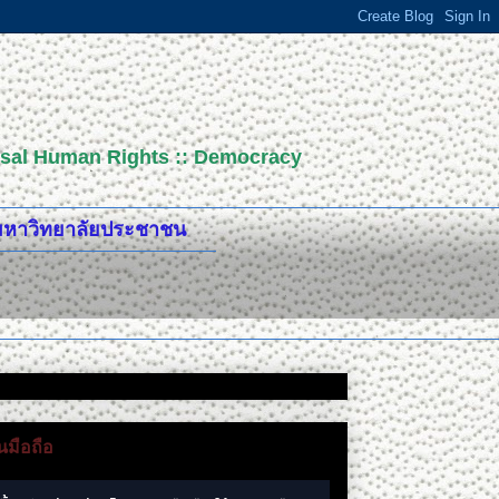
versal Human Rights :: Democracy
ปมหาวิทยาลัยประชาชน
มือถือ