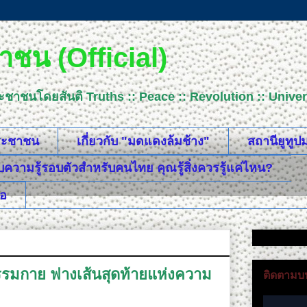
ชน (Official)
ระชาชนโดยสันติ Truths :: Peace :: Revolution :: Uni
ประชาชน
เกี่ยวกับ "มดแดงล้มช้าง"
สถานียูทู
วามรู้รอบตัวสำหรับคนไทย คุณรู้สิ่งควรรู้แค่ไหน?
ือ
์ ธรรมกาย ฟางเส้นสุดท้ายแห่งความ
ติดตามบน