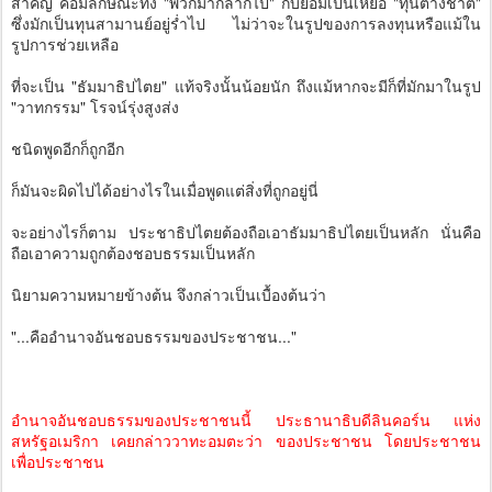
สำคัญ คือมีลักษณะทั้ง "พวกมากลากไป" กับยอมเป็นเหยื่อ "ทุนต่างชาติ"
ซึ่งมักเป็นทุนสามานย์อยู่ร่ำไป ไม่ว่าจะในรูปของการลงทุนหรือแม้ใน
รูปการช่วยเหลือ
ที่จะเป็น "ธัมมาธิปไตย" แท้จริงนั้นน้อยนัก ถึงแม้หากจะมีก็ที่มักมาในรูป
"วาทกรรม" โรจน์รุ่งสูงส่ง
ชนิดพูดอีกก็ถูกอีก
ก็มันจะผิดไปได้อย่างไรในเมื่อพูดแต่สิ่งที่ถูกอยู่นี่
จะอย่างไรก็ตาม ประชาธิปไตยต้องถือเอาธัมมาธิปไตยเป็นหลัก นั่นคือ
ถือเอาความถูกต้องชอบธรรมเป็นหลัก
นิยามความหมายข้างต้น จึงกล่าวเป็นเบื้องต้นว่า
"...คืออำนาจอันชอบธรรมของประชาชน..."
อํานาจอันชอบธรรมของประชาชนนี้ ประธานาธิบดีลินคอร์น แห่ง
สหรัฐอเมริกา เคยกล่าววาทะอมตะว่า ของประชาชน โดยประชาชน
เพื่อประชาชน