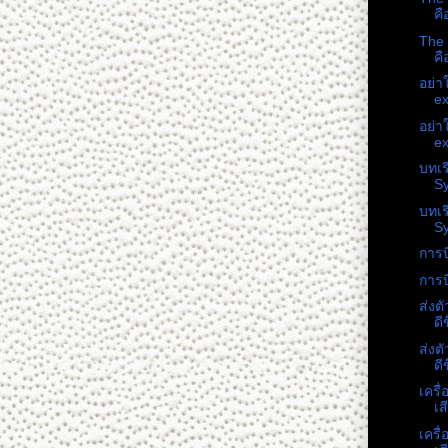
คื
The 
คื
อย่า
ex
อย่า
ex
บทเร
Sy
บทเร
Sy
การบ
การบ
ส่งต
ดีข
ส่งต
ดีข
เครื่
เสี
เครื่