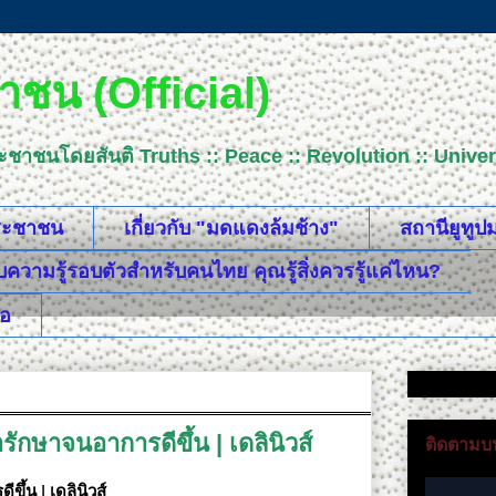
ชน (Official)
ระชาชนโดยสันติ Truths :: Peace :: Revolution :: Uni
ประชาชน
เกี่ยวกับ "มดแดงล้มช้าง"
สถานียูทู
วามรู้รอบตัวสำหรับคนไทย คุณรู้สิ่งควรรู้แค่ไหน?
ือ
รักษาจนอาการดีขึ้น | เดลินิวส์
ติดตามบน
ึ้น | เดลินิวส์