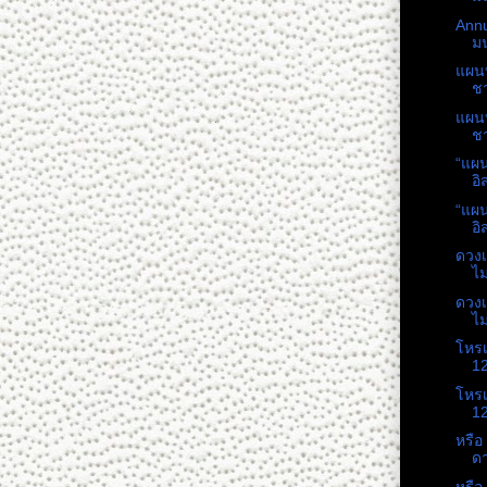
Annu
มน
แผนบ
ชา
แผนบ
ชา
“แผน
อิ
“แผน
อิ
ดวงเ
ไม
ดวงเ
ไม
โหรเ
12
โหรเ
12
หรือ 
ด
หรือ 