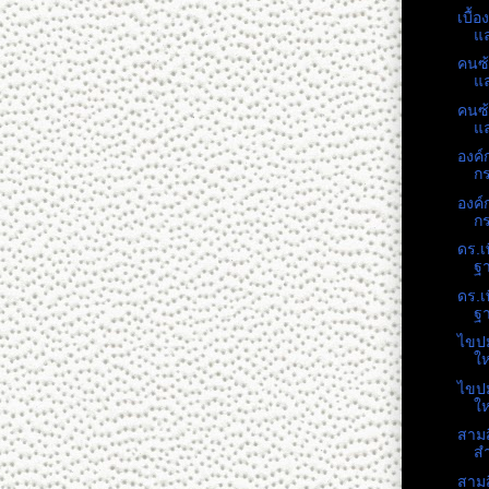
เบื้
แล
คนซ้
แล
คนซ้
แล
องค์
ก
องค์
ก
ดร.เ
ฐา
ดร.เ
ฐา
ไขปม
ให
ไขปม
ให
สามส
สำ
สามส