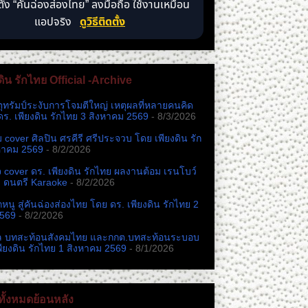
ตั้ง “คันฉ่องส่องไทย” ลงมือถือ ใช้งานเหมือน
แอปจริง
ดูวิธีติดตั้ง
ดิน รักไทย Official -Archive
ตุทรัมป์ระงับการโจมตีใหญ่ เหตุผลที่หลายคนคิด
ดร. เพียงดิน รักไทย 3 สิงหาคม 2569
- 8/3/2026
หม cover ศิลปิน ศรคีรี ศรีประจวบ โดย เพียงดิน รัก
หาคม 2569
- 8/2/2026
cover ดร. เพียงดิน รักไทย ผลงานต้อม เรนโบว์
ง ดนตรี Karaoke
- 8/2/2026
นู สู่คันฉ่องส่องไทย โดย ดร. เพียงดิน รักไทย 2
2569
- 8/2/2026
ล บทสะท้อนสังคมไทย และกกต.​บทสะท้อนระบอบ
พียงดิน รักไทย 1 สิงหาคม 2569
- 8/1/2026
ั้งหมดย้อนหลัง