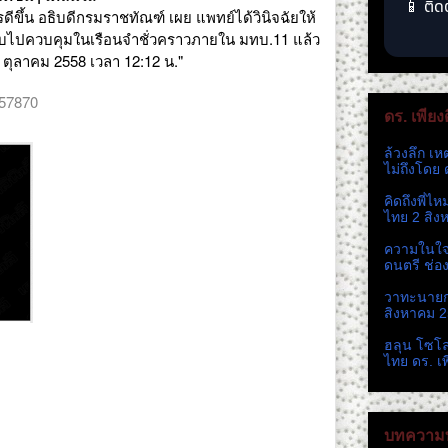
📱 ติด
ีขึ้น อธิบดีกรมราชทัณฑ์ เผย แพทย์ได้วินิจฉัยให้
กลับไปควบคุมในเรือนจำชั่วคราวภายใน มทบ.11 แล้ว
1 ตุลาคม 2558 เวลา 12:12 น."
357870
ดร. เพียง
ล้วงลึก เห
ไม่ถึงโดย 
คิดถึงพี่ไ
ไทย 2 สิง
ความในใจ 
ดนตรี ช่อ
วาทะนายกห
สิงหาคม 
ฮลุน โซโ
ไทย ดร. เ
บทความท