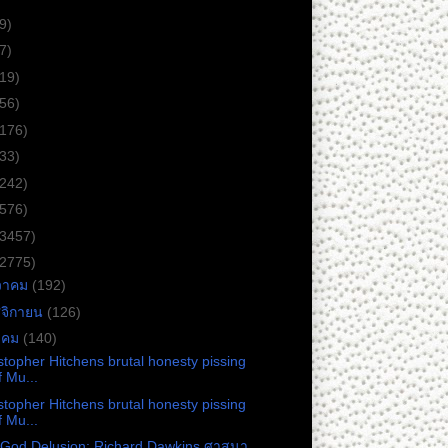
9)
7)
(19)
(56)
(176)
(33)
(242)
(576)
(3457)
(2775)
วาคม
(192)
จิกายน
(126)
าคม
(140)
stopher Hitchens brutal honesty pissing
f Mu...
stopher Hitchens brutal honesty pissing
f Mu...
God Delusion: Richard Dawkins ศาสนา