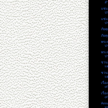
สำ
แช่แ
ปร
แช่แ
ปร
ภัย
ภัย
พระ
ป
พระ
ป
ชวนใ
แด
ชวนใ
แด
เรื่
of
เรื่
of
Annu
มน